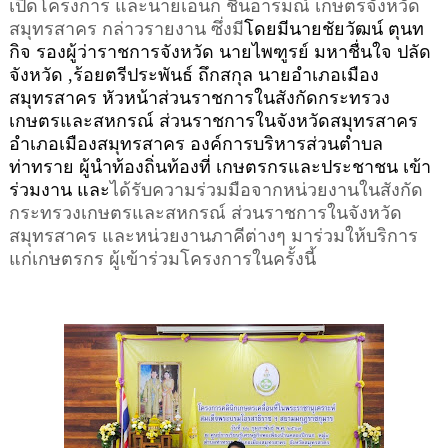
เปิดโครงการ และนายเอนก ชื่นอารมณ์ เกษตรจังหวัด
สมุทรสาคร กล่าวรายงาน
ซึ่งมี
โดยมีนายชัยวัฒน์ ตุนท
กิจ รองผู้ว่าราชการจังหวัด นายไพฑูรย์ มหาชื่นใจ ปลัด
จังหวัด
,
ร้อยตรีประพันธ์ ถึกสกุล นายอำเภอเมือง
สมุทรสาคร หัวหน้าส่วนราชการในสังกัดกระทรวง
เกษตรและสหกรณ์ ส่วนราชการในจังหวัดสมุทรสาคร
อําเภอเมืองสมุทรสาคร องค์การบริหารส่วนตําบล
ท่าทราย ผู้นำท้องถิ่นท้องที่ เกษตร
กร
และประชาชน เข้า
ร่วมงาน
และ
ได้รับความร่วมมือจากหน่วยงานในสังกัด
กระทรวงเกษต
รและสหกรณ์ ส่วนราชการในจังหวัด
สมุทรสาคร และหน่วยงานภาคีต่างๆ มาร่วมให้บริการ
แก่เกษตรกร
ผู้เข้าร่วม
โครงการในครั้งนี้