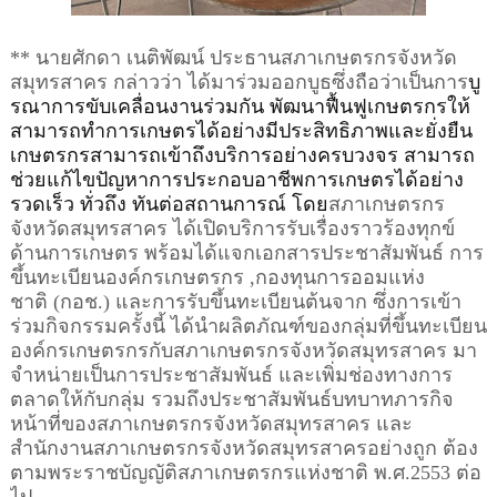
**
นายศักดา เนติพัฒน์ ประธานสภาเกษตรกรจังหวัด
สมุทรสาคร
กล่าวว่า ได้มาร่วมออกบูธซึ่งถือว่าเป็นการ
บู
รณาการ
ขับเคลื่อนงาน
ร่วมกัน
พัฒนาฟื้นฟูเกษตรกรให้
สามารถทำการเกษตรได้อย่างมีประสิทธิภาพและยั่งยืน
เกษตรกรสามารถเข้าถึงบริการอย่างครบวงจร สามารถ
ช่วยแก้ไขปัญหาการประกอบอาชีพการเกษตรได้อย่าง
รวดเร็ว ทั่
ว
ถึง
ทันต่อสถานการณ์ โดย
สภาเกษตรกร
จังหวัดสมุทรสาคร
ได้เปิด
บริการรับเรื่องราวร้องทุกข์
ด้านการเกษตร พร้อมได้แจกเอกสารประชาสัมพันธ์ การ
ขึ้นทะเบียนองค์กรเกษตรกร
,
กองทุนการออมแห่ง
ชาติ
(
กอช
.)
และการรับขึ้นทะเบียนต้นจาก
ซึ่งการเข้า
ร่วมกิจกรรมครั้งนี้
ได้นำผลิตภัณฑ์ของกลุ่ม
ที่
ขึ้นทะเบียน
องค์กรเกษตรกรกับสภาเกษตรกรจังหวัดสมุทรสาคร
มา
จำหน่ายเป็นการประชาสัมพันธ์
และ
เพิ่มช่องทางการ
ตลาดให้กับกลุ่ม
รวมถึงประชาสัมพันธ์
บทบาทภารกิจ
หน้าที่ของสภาเกษตรกรจังหวัดสมุทรสาคร และ
สำนักงานสภาเกษตรกรจังหวัดสมุทรสาครอย่างถูก
ต้อง
ตามพระราชบัญญัติสภาเกษตรกรแห่งชาติ พ
.
ศ
.2553
ต่อ