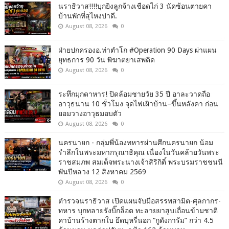
นราธิวาส!!!!บุกยิงลูกจ้างเชือดไก่ 3 นัดซ้อนตายคา
บ้านพักที่สุไหงปาดี.
August 08, 2026
0
ฝ่ายปกครองอ.ท่าตำโก #Operation 90 Days ผ่าแผน
ยุทธการ 90 วัน พิฆาตยาเสพติด
August 08, 2026
0
ระทึกมุกดาหาร! ปิดล้อมชายวัย 35 ปี อาละวาดถือ
อาวุธนาน 10 ชั่วโมง จุดไฟเผิาบ้าน–ขึ้นหลังคา ก่อน
ยอมวางอาวุธมอบตัว
August 08, 2026
0
นครนายก - กลุ่มพี่น้องทหารผ่านศึกนครนายก น้อม
รำลึกในพระมหากรุณาธิคุณ เนื่องในวันคล้ายวันพระ
ราชสมภพ สมเด็จพระนางเจ้าสิริกิติ์ พระบรมราชชนนี
พันปีหลวง 12 สิงหาคม 2569
August 08, 2026
0
ตำรวจนราธิวาส เปิดแผนจับมือสรรพสามิต-ศุลกากร-
ทหาร บุกทลายรังบิ๊กล็อต ทะลายยาสูบเถื่อนข้ามชาติ
คาบ้านร้างตากใบ ยึดบุหรี่นอก “กูดังการัม” กว่า 4.5