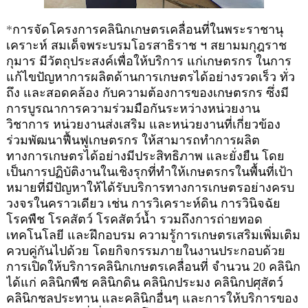
*
การจัดโครงการคลินิกเกษตรเคลื่อนที่ในพระราชานุ
เคราะห์ สมเด็จพระบรมโอรสาธิราช ฯ สยามมกุฎราช
กุมาร มีวัตถุประสงค์เพื่อให้บริการ แก่เกษตรกร ในการ
แก้ไขปัญหาการผลิตด้านการเกษตรได้อย่างรวดเร็ว ทั่ว
ถึง และสอดคล้อง กับความต้องการของเกษตรกร ซึ่งมี
การบูรณาการความร่วมมือกันระหว่างหน่วยงาน
วิชาการ หน่วยงานส่งเสริม และหน่วยงานที่เกี่ยวข้อง
ร่วมพัฒนาฟื้นฟูเกษตรกร ให้สามารถทำการผลิต
ทางการเกษตรได้อย่างมีประสิทธิภาพ และยั่งยืน โดย
เป็นการปฏิบัติงานในเชิงรุกที่ทำให้เกษตรกรในพื้นที่เป้า
หมายที่มีปัญหาให้ได้รับบริการทางการเกษตรอย่างครบ
วงจรในคราวเดียว เช่น การวิเคราะห์ดิน การวินิจฉัย
โรคพืช โรคสัตว์ โรคสัตว์น้ำ รวมถึงการถ่ายทอด
เทคโนโลยี และฝึกอบรม ความรู้การเกษตรเสริมเพิ่มเติม
ควบคู่กันไปด้วย โดยกิจกรรมภายในงานประกอบด้วย
การเปิดให้บริการคลินิกเกษตรเคลื่อนที่ จํานวน
20
คลินิก
ได้แก่ คลินิกพืช คลินิกดิน คลินิกประมง คลินิกปศุสัตว์
คลินิกชลประทาน และคลินิกอื่นๆ และการให้บริการของ