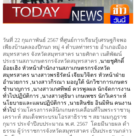
วันที่
2
2
กุมภาพันธ์
256
7
ที่ศูนย์การเรียนรู้เศรษฐกิจพอ
เพียงบ้านคลองปีกนก
หมู่
4
ตำบลท่าทราย อำเภอเมือง
สมุทรสาคร จังหวัดสมุทรสาคร
นายศักดา เนติพัฒน์
ประธานสภาเกษตรกรจังหวัดสมุทรสาคร
,
นายชูศักดิ์
อ้อยเฮิง หัวหน้าสำนักงานสภาเกษตรกรจังหวัด
สมุทรสาคร นางสาวพรธิรัตน์ เจียมวิจิตร หัวหน้าฝ่าย
อำนวยการ
,
นางสาวกิรณา มอญใต้ นักวิชาการเกษตร
ชำนาญการ
,
นางสาวเกศทิพย์ ควรพูลผล นักจัดการงาน
ทั่วไปปฏิบัติการ
,
นางสาวสุธิษา เกษเพชร นักวิเคราะห์
นโยบายและแผนปฏิบัติการ
,
นายสินชัย อินมิทิน คนงาน
ทั่วไป
ร่วมโครงการคลินิกเกษตรเคลื่อนที่ในพระราชานุ
เคราะห์ สมเด็จพระบรมโอรสาธิราช ฯ สยามมกุฎราช
กุมาร ประจำปีงบประมาณ พ
.
ศ
. 256
7
โดยมี
นายผล ดำ
ธรรม
ผู้ว่าราชการจังหวัดสมุทรสาคร
เป็นประธา
นกล่าว