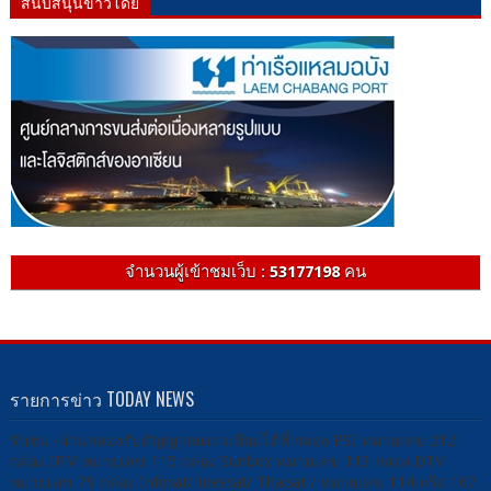
สนับสนุนข่าวโดย
จำนวนผู้เข้าชมเว็บ :
53177198
คน
รายการข่าว TODAY NEWS
รับชม -ผ่านกล่องรับสัญญาณดาวเทียมได้ที่ กล่อง PSI หมายเลข 212
กล่อง IPM หมายเลข 115 กล่อง Sunbox หมายเลข 113 กล่อง DTV
หมายเลข 79 กล่อง Infosat/ Ideasat/ Thaisat / หมายเลข 114 หรือ 167