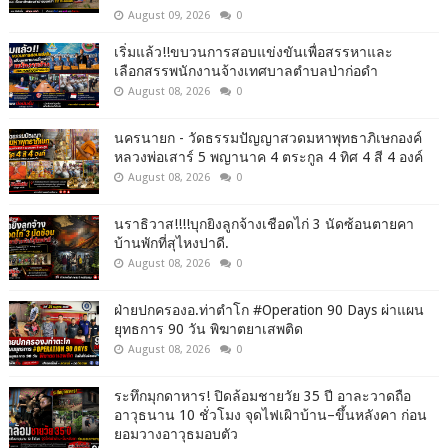
August 09, 2026
0
เริ่มแล้ว!!ขบวนการสอบแข่งขันเพื่อสรรหาและ
เลือกสรรพนักงานจ้างเทศบาลตำบลป่าก่อดำ
August 08, 2026
0
นครนายก - วัดธรรมปัญญาสวดมหาพุทธาภิเษกองค์
หลวงพ่อเสาร์ 5 พญานาค 4 ตระกูล 4 ทิศ 4 สี 4 องค์
August 08, 2026
0
นราธิวาส!!!!บุกยิงลูกจ้างเชือดไก่ 3 นัดซ้อนตายคา
บ้านพักที่สุไหงปาดี.
August 08, 2026
0
ฝ่ายปกครองอ.ท่าตำโก #Operation 90 Days ผ่าแผน
ยุทธการ 90 วัน พิฆาตยาเสพติด
August 08, 2026
0
ระทึกมุกดาหาร! ปิดล้อมชายวัย 35 ปี อาละวาดถือ
อาวุธนาน 10 ชั่วโมง จุดไฟเผิาบ้าน–ขึ้นหลังคา ก่อน
ยอมวางอาวุธมอบตัว