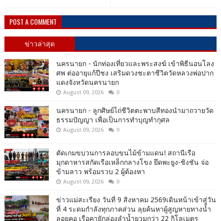
POST A COMMENT
ข่าวล่าสุด
นครนายก - นักท่องเที่ยวและพระสงฆ์ เข้าพิธีนอนโลง
ศพ ต่ออายุแก้ปีชง เสริมดวงชะตาชีวิตวัดหลวงพ่อปาก
แดงจังหวัดนครนายก
August 09, 2026
0
นครนายก - ลูกศิษย์ไถ่ชีวิตตะพาบสีทองนำมาถวายวัด
ธรรมปัญญา เพื่อเป็นการทำบุญทำกุศล
August 09, 2026
0
ตัดเกมขบวนการลอบขนไม้ข้ามแดน! สถานีเรือ
มุกดาหารสกัดเรือเหล็กกลางโขง ยึดพะยูง-ชิงชัน จ่อ
ข้ามลาว พร้อมรวบ 2 ผู้ต้องหา
August 09, 2026
0
ข่าวแม่สะเรียง วันที่ 9 สิงหาคม 2569เดินหน้าเข้าสู่วัน
ที่ 4 ระดมกำลังทุกภาคส่วน ลุยค้นหาผู้สูญหายทางน้ำ
ลอยคอ เรือคายักล่องลำน้ำยวมกว่า 22 กิโลเมตร