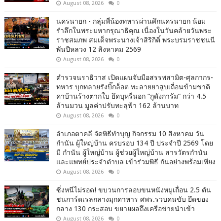
August 08, 2026
0
นครนายก - กลุ่มพี่น้องทหารผ่านศึกนครนายก น้อม
รำลึกในพระมหากรุณาธิคุณ เนื่องในวันคล้ายวันพระ
ราชสมภพ สมเด็จพระนางเจ้าสิริกิติ์ พระบรมราชชนนี
พันปีหลวง 12 สิงหาคม 2569
August 08, 2026
0
ตำรวจนราธิวาส เปิดแผนจับมือสรรพสามิต-ศุลกากร-
ทหาร บุกทลายรังบิ๊กล็อต ทะลายยาสูบเถื่อนข้ามชาติ
คาบ้านร้างตากใบ ยึดบุหรี่นอก “กูดังการัม” กว่า 4.5
ล้านมวน มูลค่าปรับทะลุฟ้า 162 ล้านบาท
August 08, 2026
0
อำเภอตาคลี จัดพิธีทำบุญ กิจกรรม 10 สิงหาคม วัน
กำนัน ผู้ใหญ่บ้าน ครบรอบ 134 ปี ประจำปี 2569 โดย
มี กำนัน ผู้ใหญ่บ้าน ผู้ช่วยผู้ใหญ่บ้าน สารวัตรกำนัน
และแพทย์ประจำตำบล เข้าร่วมพิธี กันอย่างพร้อมเพียง
August 08, 2026
0
ซิ่งหนีไม่รอด! ขบวนการลอบขนหนังหมูเถื่อน 2.5 ตัน
ชนการ์ดเรลกลางมุกดาหาร ศพร.รวบคนขับ ยึดของ
กลาง 130 กระสอบ ขยายผลถึงเครือข่ายนำเข้า
August 08, 2026
0