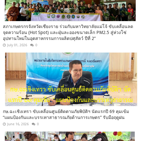
สภาเกษตรกรจังหวัดเชียงราย ร่วมกับมหาวิทยาลัยแม่โจ้ ขับเคลื่อนลด
จุดความร้อน (Hot Spot) และฝุ่นละอองขนาดเล็ก PM2.5 สู่ห่วงโซ่
อุปทานใหม่ในอุตสาหกรรมการผลิตปศุสัตว์ ปีที่ 2”
July 01, 2026
0
กษ.ฉะเชิงเทรา ขับเคลื่อนศูนย์ติดตามภัยพิบัติฯ นัดแรกปี 69 คุมเข้ม
“แผนป้องกันและบรรเทาสาธารณภัยด้านการเกษตร” รับมือฤดูฝน
June 16, 2026
0