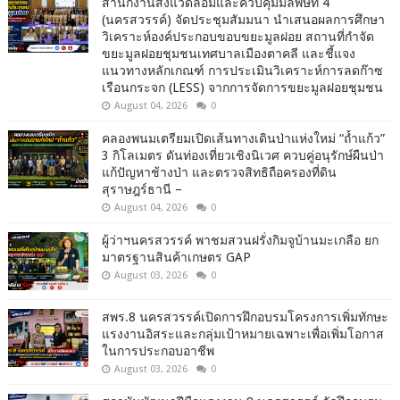
สำนักงานสิ่งแวดล้อมและควบคุมมลพิษที่ 4
(นครสวรรค์) จัดประชุมสัมมนา นำเสนอผลการศึกษา
วิเคราะห์องค์ประกอบขอบขยะมูลฝอย สถานที่กำจัด
ขยะมูลฝอยชุมชนเทศบาลเมืองตาคลี และชี้แจง
แนวทางหลักเกณฑ์ การประเมินวิเคราะห์การลดก๊าซ
เรือนกระจก (LESS) จากการจัดการขยะมูลฝอยชุมชน
August 04, 2026
0
คลองพนมเตรียมเปิดเส้นทางเดินป่าแห่งใหม่ “ถ้ำแก้ว”
3 กิโลเมตร ดันท่องเที่ยวเชิงนิเวศ ควบคู่อนุรักษ์ผืนป่า
แก้ปัญหาช้างป่า และตรวจสิทธิถือครองที่ดิน
สุราษฎร์ธานี –
August 04, 2026
0
ผู้ว่าฯนครสวรรค์ พาชมสวนฝรั่งกิมจูบ้านมะเกลือ ยก
มาตรฐานสินค้าเกษตร GAP
August 03, 2026
0
สพร.8 นครสวรรค์เปิดการฝึกอบรมโครงการเพิ่มทักษะ
แรงงานอิสระและกลุ่มเป้าหมายเฉพาะเพื่อเพิ่มโอกาส
ในการประกอบอาชีพ
August 03, 2026
0