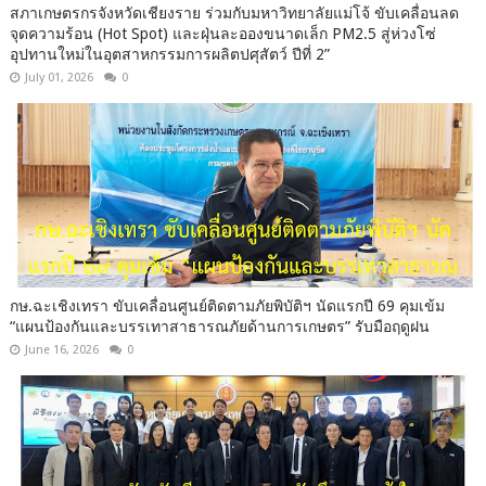
สภาเกษตรกรจังหวัดเชียงราย ร่วมกับมหาวิทยาลัยแม่โจ้ ขับเคลื่อนลด
จุดความร้อน (Hot Spot) และฝุ่นละอองขนาดเล็ก PM2.5 สู่ห่วงโซ่
อุปทานใหม่ในอุตสาหกรรมการผลิตปศุสัตว์ ปีที่ 2”
July 01, 2026
0
กษ.ฉะเชิงเทรา ขับเคลื่อนศูนย์ติดตามภัยพิบัติฯ นัดแรกปี 69 คุมเข้ม
“แผนป้องกันและบรรเทาสาธารณภัยด้านการเกษตร” รับมือฤดูฝน
June 16, 2026
0