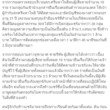
จากการลงตรวจสอบบริเวณสภ.ศรีมหาโพธิพบผู้เสียหายจำนวน 10
ราย รวมกลุ่มกันเข้านำเอกสารยื่นเรื่องต่อพันตำรวจเอกมงคล โท้เป๋า
ผู้กำกับสภศรีมหาโพธิ ให้ติดตามและอายัดบัญชีของนางสาวกนกอร
อายุ 31 ปี (สงวนนามสกุล)เจ้ามือแชร์ที่ทำงานในบริษัทแห่งหนึ่งใน
พื้นที่นิคมอุตสาหกรรม 304 ได้มีการเปิดกลุ่มแชร์มากกว่า 26 กลุ่ม
คิดรวมมูลค่าความเสียหายเป็นเงินเบื้องต้น 3 ล้าน 5 แสนบาท ซึ่งท้าว
แชร์จะได้เงินกินเปล่าการดูแลกลุ่มแชร์เป็นเงินจำนวนกว่า 1 ล้าน
บาท ได้ปิดการติดต่อทุกช่องทางเมื่อเวลา 1 นาฬิกา 45 นาทีของวันที่
2 มิถุนายนที่ผ่านมา
จากการสอบถามสาวจุฑามาศ ชาตรีทัพ ผู้เสียหายได้กล่าวว่า เบื้อง
ต้นวันนี้ได้รวมกลุ่มผู้เสียหายทั้งหมด 10 รายมายื่นเรื่องให้กับทางเจ้า
หน้าที่ตำรวจลงบันทึกประจำวันเพื่อให้ติดตามท้าวแชร์และให้อายัด
บัญชีไว้ ซึ่งผู้เสียหายทั้งหมดรวมแล้วมีมากกว่า 66 รายคิดเป็นเงินที่
เสียหายรวมแล้วประมาณ 3.5 ล้านบาท ซึ่งในตอนเย็นวันนี้จะมีผู้เสีย
หายเข้ามายื่นเรื่องร้องทุกข์กับทางเจ้าหน้าที่ตำรวจที่สอบปฏิบัติโทษ
เพิ่มอีก ตนก็อยากจะฝากถึงท้าวแชร์ซึ่งเป็นเพื่อนของตนด้วยก็ให้กลับ
มาพูดคุยกันตกลงกันไม่ควรจะทำแบบนี้ อยากให้กลับมารับผิดชอบ
ในสิ่งที่ตัวเองทำ
ตนรู้จักกับท้าวแชร์มาหลายปีเพราะเรียนด้วยกันมาตั้งแต่ม. ต้น ก่อน