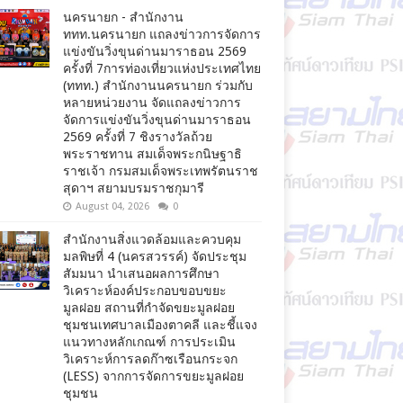
นครนายก - สำนักงาน
ททท.นครนายก แถลงข่าวการจัดการ
แข่งขันวิ่งขุนด่านมาราธอน 2569
ครั้งที่ 7การท่องเที่ยวแห่งประเทศไทย
(ททท.) สำนักงานนครนายก ร่วมกับ
หลายหน่วยงาน จัดแถลงข่าวการ
จัดการแข่งขันวิ่งขุนด่านมาราธอน
2569 ครั้งที่ 7 ชิงรางวัลถ้วย
พระราชทาน สมเด็จพระกนิษฐาธิ
ราชเจ้า กรมสมเด็จพระเทพรัตนราช
สุดาฯ สยามบรมราชกุมารี
August 04, 2026
0
สำนักงานสิ่งแวดล้อมและควบคุม
มลพิษที่ 4 (นครสวรรค์) จัดประชุม
สัมมนา นำเสนอผลการศึกษา
วิเคราะห์องค์ประกอบขอบขยะ
มูลฝอย สถานที่กำจัดขยะมูลฝอย
ชุมชนเทศบาลเมืองตาคลี และชี้แจง
แนวทางหลักเกณฑ์ การประเมิน
วิเคราะห์การลดก๊าซเรือนกระจก
(LESS) จากการจัดการขยะมูลฝอย
ชุมชน