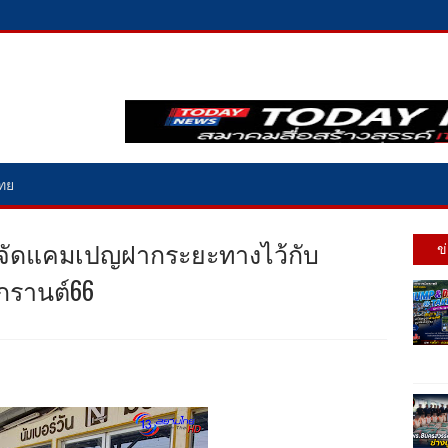
ไทย
ไฟ จัดแคมเปญฝากระยะทางไว้กับ
ข
กรานต์66