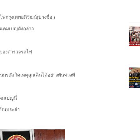
ถไฟกรุงเทพอภิวัฒน์(บางซื่อ )
็แคมเปญดังกล่าว
ารของตำรวจรถไฟ
นกรณีเกิดเหตุฉุกเฉินได้อย่างทันท่วงที
คมเปญนี้
เป็นประจำ