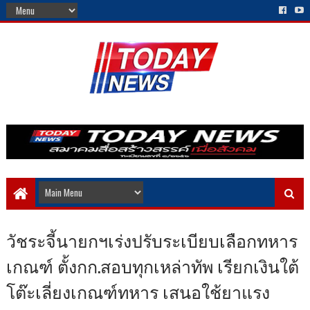
วัชระจี้นายกฯเร่งปรับระเบียบเลือกทหาร
เกณฑ์ ตั้งกก.สอบทุกเหล่าทัพ เรียกเงินใต้
โต๊ะเลี่ยงเกณฑ์ทหาร เสนอใช้ยาแรง