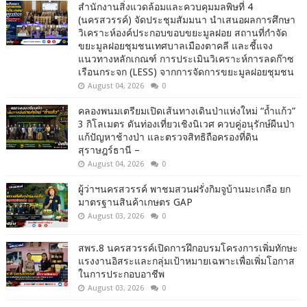
สำนักงานสิ่งแวดล้อมและควบคุมมลพิษที่ 4
(นครสวรรค์) จัดประชุมสัมมนา นำเสนอผลการศึกษา
วิเคราะห์องค์ประกอบขอบขยะมูลฝอย สถานที่กำจัด
ขยะมูลฝอยชุมชนเทศบาลเมืองตาคลี และชี้แจง
แนวทางหลักเกณฑ์ การประเมินวิเคราะห์การลดก๊าซ
เรือนกระจก (LESS) จากการจัดการขยะมูลฝอยชุมชน
August 04, 2026
0
คลองพนมเตรียมเปิดเส้นทางเดินป่าแห่งใหม่ “ถ้ำแก้ว”
3 กิโลเมตร ดันท่องเที่ยวเชิงนิเวศ ควบคู่อนุรักษ์ผืนป่า
แก้ปัญหาช้างป่า และตรวจสิทธิถือครองที่ดิน
สุราษฎร์ธานี –
August 04, 2026
0
ผู้ว่าฯนครสวรรค์ พาชมสวนฝรั่งกิมจูบ้านมะเกลือ ยก
มาตรฐานสินค้าเกษตร GAP
August 03, 2026
0
สพร.8 นครสวรรค์เปิดการฝึกอบรมโครงการเพิ่มทักษะ
แรงงานอิสระและกลุ่มเป้าหมายเฉพาะเพื่อเพิ่มโอกาส
ในการประกอบอาชีพ
August 03, 2026
0