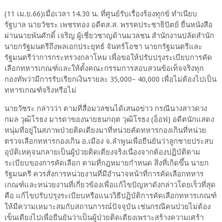
(11 เม.ย.66)เมื่อเวลา 14.30 น. ที่ศูนย์รับเรื่องร้องทุกข์ ทำเนียบ
รัฐบาล นายวัชระ เพชรทอง อดีตส.ส. พรรคประชาธิปัตย์ ยื่นหนังสือ
ผ่านนายพันศักดิ์ เจริญ ผู้เชี่ยวชาญด้านมวลชน สำนักงานปลัดสำนัก
นายกรัฐมนตรีถึงพลเอกประยุทธ์ จันทร์โอชา นายกรัฐมนตรีและ
รัฐมนตรีว่าการกระทรวงกลาโหม เพื่อขอให้ปรับปรุงระเบียบการคัด
เลือกทหารเกณฑ์และให้ตั้งคณะกรรมการสอบสวนข้อเท็จจริงทุก
กองทัพว่ามีการรับเรียกเงินรายละ 35,000– 40,000 เพื่อไม่ต้องไปเป็น
ทหารเกณฑ์จริงหรือไม่
นายวัชระ กล่าวว่า ตามที่สื่อมวลชนได้เสนอข่าว กรณีนางสาวดวง
กมล วุฒิโรธง มารดาของนายธนกฤต วุฒิโรธง (อ็อฟ) อดีตนักแสดง
หนุ่มที่อยู่ในสภาพป่วยติดเตียงมาที่หน่วยคัดทหารกองเกินที่หน่วย
ตรวจเลือกทหารกองเกิน อ.เมือง จ.ลำพูนเพื่อยืนยันว่าลูกชายประสบ
อุบัติเหตุจนกลายเป็นผู้ป่วยติดเตียงจริงเนื่องจากต้องปฏิบัติตาม
ระเบียบของการคัดเลือก ตามที่กฎหมายกำหนด สิ่งที่เกิดขึ้น นายก
รัฐมนตรี ควรสั่งการหน่วยงานที่มีอำนาจหน้าที่การคัดเลือกทหาร
เกณฑ์และหน่วยงานที่เกี่ยวข้องเพื่อแก้ไขปัญหาดังกล่าวโดยเร็วที่สุด
คือ แก้ไขปรับปรุงระเบียบหรือแนววิธีปฏิบัติการคัดเลือกทหารเกณฑ์
ให้มีความเหมาะสมกับสถานการณ์ปัจจุบัน เช่นกรณีคนป่วยไม่ต้อง
เข็นเตียงไปเพื่อยืนยันว่าเป็นผู้ป่วยติดเตียงเพราะสร้างความเศร้า