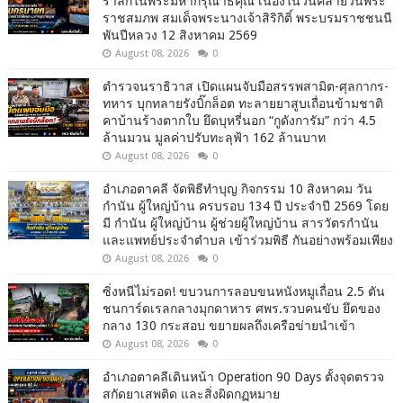
รำลึกในพระมหากรุณาธิคุณ เนื่องในวันคล้ายวันพระ
ราชสมภพ สมเด็จพระนางเจ้าสิริกิติ์ พระบรมราชชนนี
พันปีหลวง 12 สิงหาคม 2569
August 08, 2026
0
ตำรวจนราธิวาส เปิดแผนจับมือสรรพสามิต-ศุลกากร-
ทหาร บุกทลายรังบิ๊กล็อต ทะลายยาสูบเถื่อนข้ามชาติ
คาบ้านร้างตากใบ ยึดบุหรี่นอก “กูดังการัม” กว่า 4.5
ล้านมวน มูลค่าปรับทะลุฟ้า 162 ล้านบาท
August 08, 2026
0
อำเภอตาคลี จัดพิธีทำบุญ กิจกรรม 10 สิงหาคม วัน
กำนัน ผู้ใหญ่บ้าน ครบรอบ 134 ปี ประจำปี 2569 โดย
มี กำนัน ผู้ใหญ่บ้าน ผู้ช่วยผู้ใหญ่บ้าน สารวัตรกำนัน
และแพทย์ประจำตำบล เข้าร่วมพิธี กันอย่างพร้อมเพียง
August 08, 2026
0
ซิ่งหนีไม่รอด! ขบวนการลอบขนหนังหมูเถื่อน 2.5 ตัน
ชนการ์ดเรลกลางมุกดาหาร ศพร.รวบคนขับ ยึดของ
กลาง 130 กระสอบ ขยายผลถึงเครือข่ายนำเข้า
August 08, 2026
0
อำเภอตาคลีเดินหน้า Operation 90 Days ตั้งจุดตรวจ
สกัดยาเสพติด และสิ่งผิดกฏหมาย