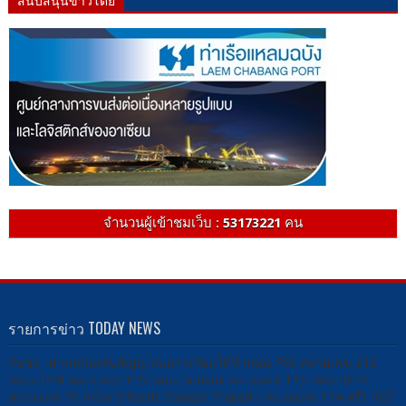
จำนวนผู้เข้าชมเว็บ :
53173221
คน
รายการข่าว TODAY NEWS
รับชม -ผ่านกล่องรับสัญญาณดาวเทียมได้ที่ กล่อง PSI หมายเลข 212
กล่อง IPM หมายเลข 115 กล่อง Sunbox หมายเลข 113 กล่อง DTV
หมายเลข 79 กล่อง Infosat/ Ideasat/ Thaisat / หมายเลข 114 หรือ 167