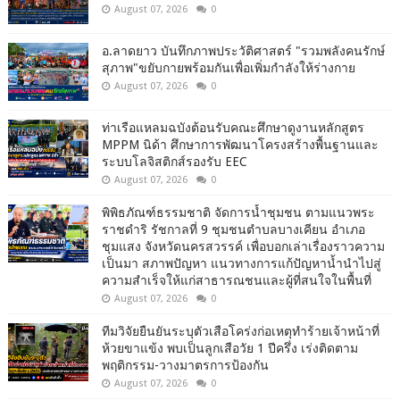
August 07, 2026
0
อ.ลาดยาว บันทึกภาพประวัติศาสตร์ "รวมพลังคนรักษ์
สุภาพ"ขยับกายพร้อมกันเพื่อเพิ่มกำลังให้ร่างกาย
August 07, 2026
0
ท่าเรือแหลมฉบังต้อนรับคณะศึกษาดูงานหลักสูตร
MPPM นิด้า ศึกษาการพัฒนาโครงสร้างพื้นฐานและ
ระบบโลจิสติกส์รองรับ EEC
August 07, 2026
0
พิพิธภัณฑ์ธรรมชาติ จัดการน้ำชุมชน ตามแนวพระ
ราชดำริ รัชกาลที่ 9 ชุมชนตำบลบางเคียน อำเภอ
ชุมแสง จังหวัดนครสวรรค์ เพื่อบอกเล่าเรื่องราวความ
เป็นมา สภาพปัญหา แนวทางการแก้ปัญหาน้ำนำไปสู่
ความสำเร็จให้แก่สาธารณชนและผู้ที่สนใจในพื้นที่
August 07, 2026
0
ทีมวิจัยยืนยันระบุตัวเสือโคร่งก่อเหตุทำร้ายเจ้าหน้าที่
ห้วยขาแข้ง พบเป็นลูกเสือวัย 1 ปีครึ่ง เร่งติดตาม
พฤติกรรม-วางมาตรการป้องกัน
August 07, 2026
0