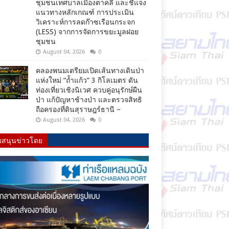
ชุมชนเทศบาลเมืองตาคลี และชี้แจง
แนวทางหลักเกณฑ์ การประเมิน
วิเคราะห์การลดก๊าซเรือนกระจก
(LESS) จากการจัดการขยะมูลฝอย
ชุมชน
August 04, 2026
0
คลองพนมเตรียมเปิดเส้นทางเดินป่า
แห่งใหม่ “ถ้ำแก้ว” 3 กิโลเมตร ดัน
ท่องเที่ยวเชิงนิเวศ ควบคู่อนุรักษ์ผืน
ป่า แก้ปัญหาช้างป่า และตรวจสิทธิ
ถือครองที่ดินสุราษฎร์ธานี –
August 04, 2026
0
บสนุนข่าวโดย