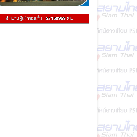
จำนวนผู้เข้าชมเว็บ :
53168969
คน