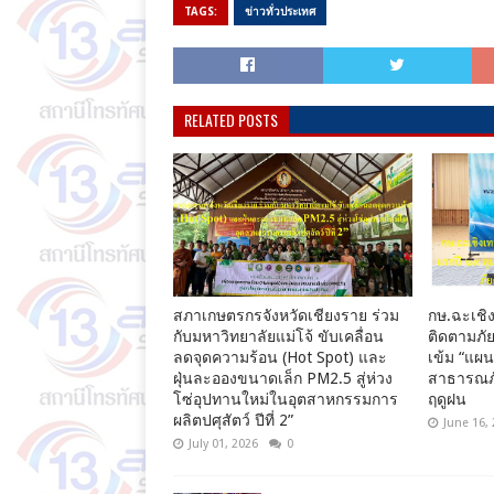
TAGS:
ข่าวทั่วประเทศ
RELATED POSTS
สภาเกษตรกรจังหวัดเชียงราย ร่วม
กษ.ฉะเชิง
กับมหาวิทยาลัยแม่โจ้ ขับเคลื่อน
ติดตามภัย
ลดจุดความร้อน (Hot Spot) และ
เข้ม “แผ
ฝุ่นละอองขนาดเล็ก PM2.5 สู่ห่วง
สาธารณภั
โซ่อุปทานใหม่ในอุตสาหกรรมการ
ฤดูฝน
ผลิตปศุสัตว์ ปีที่ 2”
June 16,
July 01, 2026
0