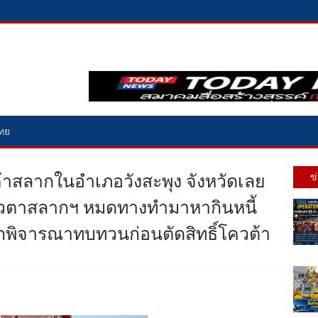
ไทย
ู้ค้าสลากในอำเภอวังสะพุง จังหวัดเลย
ข
โควตาสลากฯ หมดทางทำมาหากินหนี้
กพิจารณาทบทวนก่อนตัดสิทธิ์โควต้า