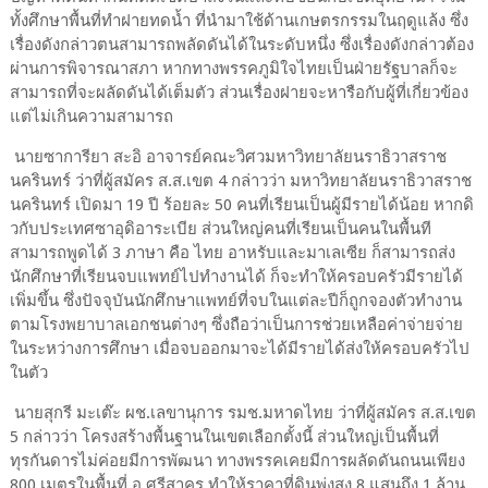
ทั้งศึกษาพื้นที่ทำฝายทดน้ำ ที่นำมาใช้ด้านเกษตรกรรมในฤดูแล้ง ซึ่ง
เรื่องดังกล่าวตนสามารถพลัดดันได้ในระดับหนึ่ง ซึ่งเรื่องดังกล่าวต้อง
ผ่านการพิจารณาสภา หากทางพรรคภูมิใจไทยเป็นฝ่ายรัฐบาลก็จะ
สามารถที่จะผลัดดันได้เต็มตัว ส่วนเรื่องฝายจะหารือกับผู้ที่เกี่ยวข้อง
แต่ไม่เกินความสามารถ
นายซาการียา สะอิ อาจารย์คณะวิศวมหาวิทยาลัยนราธิวาสราช
นครินทร์ ว่าที่ผู้สมัคร ส.ส.เขต 4 กล่าวว่า มหาวิทยาลัยนราธิวาสราช
นครินทร์ เปิดมา 19 ปี ร้อยละ 50 คนที่เรียนเป็นผู้มีรายได้น้อย หากดิ
วกับประเทศซาอุดิอาระเบีย ส่วนใหญ่คนที่เรียนเป็นคนในพื้นที
สามารถพูดได้ 3 ภาษา คือ ไทย อาหรับและมาเลเซีย ก็สามารถส่ง
นักศึกษาที่เรียนจบแพทย์ไปทำงานได้ ก็จะทำให้ครอบครัวมีรายได้
เพิ่มขึ้น ซึ่งปัจจุบันนักศึกษาแพทย์ที่จบในแต่ละปีก็ถูกจองตัวทำงาน
ตามโรงพยาบาลเอกชนต่างๆ ซึ่งถือว่าเป็นการช่วยเหลือค่าจ่ายจ่าย
ในระหว่างการศึกษา เมื่อจบออกมาจะได้มีรายได้ส่งให้ครอบครัวไป
ในตัว
นายสุกรี มะเต๊ะ ผช.เลขานุการ รมช.มหาดไทย ว่าที่ผู้สมัคร ส.ส.เขต
5 กล่าวว่า โครงสร้างพื้นฐานในเขตเลือกตั้งนี้ ส่วนใหญ่เป็นพื้นที่
ทุรกันดารไม่ค่อยมีการพัฒนา ทางพรรคเคยมีการผลัดดันถนนเพียง
800 เมตรในพื้นที่ อ.ศรีสาคร ทำให้ราคาที่ดินพุ่งสูง 8 แสนถึง 1 ล้าน