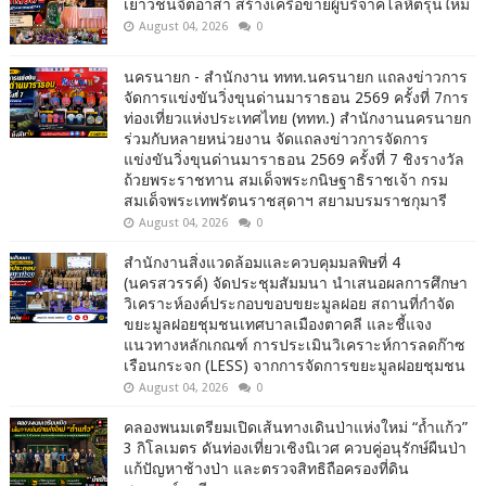
เยาวชนจิตอาสา สร้างเครือข่ายผู้บริจาคโลหิตรุ่นใหม่
August 04, 2026
0
นครนายก - สำนักงาน ททท.นครนายก แถลงข่าวการ
จัดการแข่งขันวิ่งขุนด่านมาราธอน 2569 ครั้งที่ 7การ
ท่องเที่ยวแห่งประเทศไทย (ททท.) สำนักงานนครนายก
ร่วมกับหลายหน่วยงาน จัดแถลงข่าวการจัดการ
แข่งขันวิ่งขุนด่านมาราธอน 2569 ครั้งที่ 7 ชิงรางวัล
ถ้วยพระราชทาน สมเด็จพระกนิษฐาธิราชเจ้า กรม
สมเด็จพระเทพรัตนราชสุดาฯ สยามบรมราชกุมารี
August 04, 2026
0
สำนักงานสิ่งแวดล้อมและควบคุมมลพิษที่ 4
(นครสวรรค์) จัดประชุมสัมมนา นำเสนอผลการศึกษา
วิเคราะห์องค์ประกอบขอบขยะมูลฝอย สถานที่กำจัด
ขยะมูลฝอยชุมชนเทศบาลเมืองตาคลี และชี้แจง
แนวทางหลักเกณฑ์ การประเมินวิเคราะห์การลดก๊าซ
เรือนกระจก (LESS) จากการจัดการขยะมูลฝอยชุมชน
August 04, 2026
0
คลองพนมเตรียมเปิดเส้นทางเดินป่าแห่งใหม่ “ถ้ำแก้ว”
3 กิโลเมตร ดันท่องเที่ยวเชิงนิเวศ ควบคู่อนุรักษ์ผืนป่า
แก้ปัญหาช้างป่า และตรวจสิทธิถือครองที่ดิน