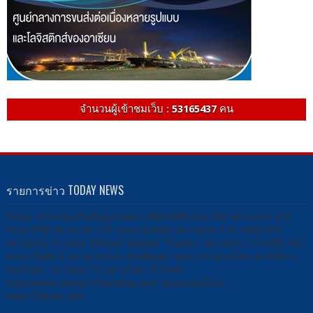
จำนวนผู้เข้าชมเว็บ :
53165437
คน
รายการข่าว TODAY NEWS
รับชม -ผ่านกล่องรับสัญญาณดาวเทียมได้ที่ กล่อง PSI หมายเลข 212
กล่อง IPM หมายเลข 115 กล่อง Sunbox หมายเลข 113 กล่อง DTV
หมายเลข 79 กล่อง Infosat/ Ideasat/ Thaisat / หมายเลข 114 หรือ 167
กล่อง GMM Z หมายเลข141 Facebook : ช่อง 13 สยามไทย สถานีข่าว
YouTube : ข่าวช่อง 13 สยามไทย เว็บไซต์ :
http://www.newstv13siamthai.com/ ชมสดออนไลน์ :
www.13livetv.com