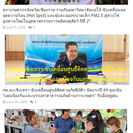
สภาเกษตรกรจังหวัดเชียงราย ร่วมกับมหาวิทยาลัยแม่โจ้ ขับเคลื่อนลด
จุดความร้อน (Hot Spot) และฝุ่นละอองขนาดเล็ก PM2.5 สู่ห่วงโซ่
อุปทานใหม่ในอุตสาหกรรมการผลิตปศุสัตว์ ปีที่ 2”
July 01, 2026
0
กษ.ฉะเชิงเทรา ขับเคลื่อนศูนย์ติดตามภัยพิบัติฯ นัดแรกปี 69 คุมเข้ม
“แผนป้องกันและบรรเทาสาธารณภัยด้านการเกษตร” รับมือฤดูฝน
June 16, 2026
0