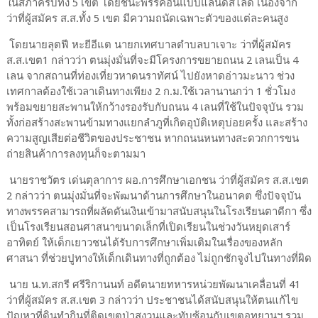
ในสภาครบทั้ง 5 เขต โดยชนะพรรคอื่นแบบแลนด์สไลด์ เนื่องจาก
ว่าที่ผู้สมัคร ส.ส.ทั้ง 5 เขต มีความถนัดเฉพาะตัวของแต่ละคนสูง
โดยนายลุตฟี หะยีอีแต นายกเทศบาลตำบลบาเจาะ ว่าที่ผู้สมัคร
ส.ส.เขต1 กล่าวว่า ตนมุ่งมั่นที่จะมีโครงการขยายถนน 2 เลนเป็น 4
เลน จากสถานที่ท่องเที่ยวหาดนราทัศน์ ไปยังหาดอ่าวมะนาว ช่วง
เทศกาลต้องใช้เวลาเดินทางเพียง 2 ก.ม.ใช้เวลานานกว่า 1 ชั่วโมง
พร้อมขยายสะพานให้กว้างรองรับกับถนน 4 เลนที่ใช้ในปัจจุบัน รวม
ทั้งก่อสร้างสะพานข้ามทางแยกลำภูที่เกิดอุบัติเหตุบ่อยครั้ง และสร้าง
ความสูญเสียต่อชีวิตของประชาชน หากถนนหนทางสะดวกการขน
ถ่ายสินค้าการลงทุนก็จะตามมา
นายราชวัตร เด่นตุลาการ ผอ.การศึกษาเอกชน ว่าที่ผู้สมัคร ส.ส.เขต
2 กล่าวว่า ตนมุ่งมั่นที่จะพัฒนาด้านการศึกษาในอนาคต ซึ่งปัจจุบัน
ทางพรรคสามารถที่ผลัดดันเงินเข้ามาสนับสนุนในโรงเรียนตาดีกา ซึ่ง
เป็นโรงเรียนสอนศาสนาขนาดเล็กที่เปิดเรียนในช่วงวันหยุดเสาร์
อาทิตย์ ให้เด็กเยาวชนได้รับการศึกษาเพิ่มเติมในเรื่องของหลัก
ศาสนา ที่ช่วยปูทางให้เด็กเดินทางที่ถูกต้อง ไม่ถูกชักจูงไปในทางที่ผิด
นาย น.ท.สกรี ศรีริกานนท์ อดีตนายทหารหน่วยพัฒนาเคลื่อนที่ 41
ว่าที่ผู้สมัคร ส.ส.เขต 3 กล่าวว่า ประชาชนได้สนับสนุนให้ตนแก้ไข
ปัญหาที่ดินทำกินที่ติดเขตป่าสงวนและทับซ้อนกับเขตอุทยานฯ รวม