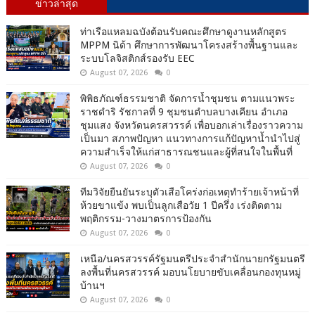
ข่าวล่าสุด
ท่าเรือแหลมฉบังต้อนรับคณะศึกษาดูงานหลักสูตร
MPPM นิด้า ศึกษาการพัฒนาโครงสร้างพื้นฐานและ
ระบบโลจิสติกส์รองรับ EEC
August 07, 2026
0
พิพิธภัณฑ์ธรรมชาติ จัดการน้ำชุมชน ตามแนวพระ
ราชดำริ รัชกาลที่ 9 ชุมชนตำบลบางเคียน อำเภอ
ชุมแสง จังหวัดนครสวรรค์ เพื่อบอกเล่าเรื่องราวความ
เป็นมา สภาพปัญหา แนวทางการแก้ปัญหาน้ำนำไปสู่
ความสำเร็จให้แก่สาธารณชนและผู้ที่สนใจในพื้นที่
August 07, 2026
0
ทีมวิจัยยืนยันระบุตัวเสือโคร่งก่อเหตุทำร้ายเจ้าหน้าที่
ห้วยขาแข้ง พบเป็นลูกเสือวัย 1 ปีครึ่ง เร่งติดตาม
พฤติกรรม-วางมาตรการป้องกัน
August 07, 2026
0
เหนือ/นครสวรรค์รัฐมนตรีประจำสำนักนายกรัฐมนตรี
ลงพื้นที่นครสวรรค์ มอบนโยบายขับเคลื่อนกองทุนหมู่
บ้านฯ
August 07, 2026
0