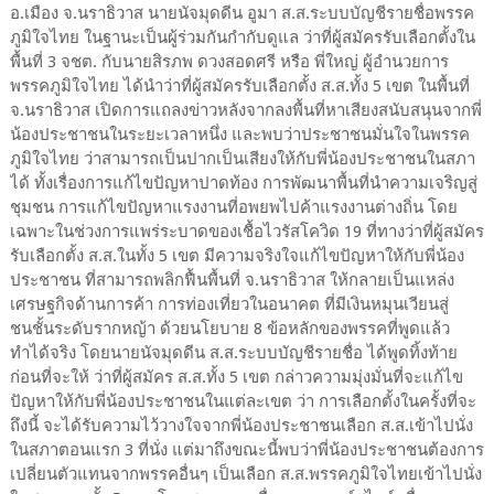
อ.เมือง จ.นราธิวาส นายนัจมุดดีน อูมา ส.ส.ระบบบัญชีรายชื่อพรรค
ภูมิใจไทย ในฐานะเป็นผู้ร่วมกันกำกับดูแล ว่าที่ผู้สมัครรับเลือกตั้งใน
พื้นที่ 3 จชต. กับนายสิรภพ ดวงสอดศรี หรือ พี่ใหญ่ ผู้อำนวยการ
พรรคภูมิใจไทย ได้นำว่าที่ผู้สมัครรับเลือกตั้ง ส.ส.ทั้ง 5 เขต ในพื้นที่
จ.นราธิวาส เปิดการแถลงข่าวหลังจากลงพื้นที่หาเสียงสนับสนุนจากพี่
น้องประชาชนในระยะเวลาหนึ่ง และพบว่าประชาชนมั่นใจในพรรค
ภูมิใจไทย ว่าสามารถเป็นปากเป็นเสียงให้กับพี่น้องประชาชนในสภา
ได้ ทั้งเรื่องการแก้ไขปัญหาปาดท้อง การพัฒนาพื้นที่นำความเจริญสู่
ชุมชน การแก้ไขปัญหาแรงงานที่อพยพไปค้าแรงงานต่างถิ่น โดย
เฉพาะในช่วงการแพร่ระบาดของเชื้อไวรัสโควิด 19 ที่ทางว่าที่ผู้สมัคร
รับเลือกตั้ง ส.ส.ในทั้ง 5 เขต มีความจริงใจแก้ไขปัญหาให้กับพี่น้อง
ประชาชน ที่สามารถพลิกฟื้นพื้นที่ จ.นราธิวาส ให้กลายเป็นแหล่ง
เศรษฐกิจด้านการค้า การท่องเที่ยวในอนาคต ที่มีเงินหมุนเวียนสู่
ชนชั้นระดับรากหญ้า ด้วยนโยบาย 8 ข้อหลักของพรรคที่พูดแล้ว
ทำได้จริง โดยนายนัจมุดดีน ส.ส.ระบบบัญชีรายชื่อ ได้พูดทิ้งท้าย
ก่อนที่จะให้ ว่าที่ผู้สมัคร ส.ส.ทั้ง 5 เขต กล่าวความมุ่งมั่นที่จะแก้ไข
ปัญหาให้กับพี่น้องประชาชนในแต่ละเขต ว่า การเลือกตั้งในครั้งที่จะ
ถึงนี้ จะได้รับความไว้วางใจจากพี่น้องประชาชนเลือก ส.ส.เข้าไปนั่ง
ในสภาตอนแรก 3 ที่นั่ง แต่มาถึงขณะนี้พบว่าพี่น้องประชาชนต้องการ
เปลี่ยนตัวแทนจากพรรคอื่นๆ เป็นเลือก ส.ส.พรรคภูมิใจไทยเข้าไปนั่ง