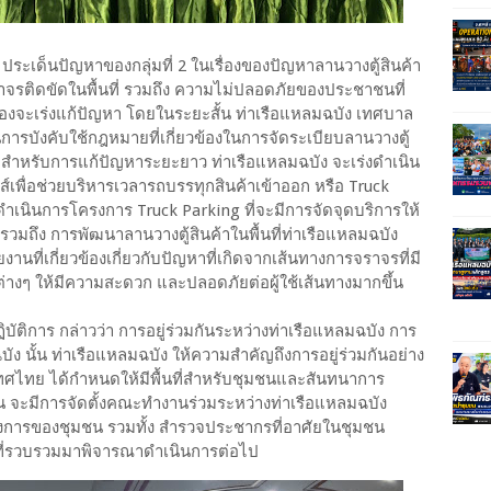
ประเด็นปัญหาของกลุ่มที่ 2 ในเรื่องของปัญหาลานวางตู้สินค้า
จราจรติดขัดในพื้นที่ รวมถึง ความไม่ปลอดภัยของประชาชนที่
ข้องจะเร่งแก้ปัญหา โดยในระยะสั้น ท่าเรือแหลมฉบัง เทศบาล
การบังคับใช้กฎหมายที่เกี่ยวข้องในการจัดระเบียบลานวางตู้
ุมชน สำหรับการแก้ปัญหาระยะยาว ท่าเรือแหลมฉบัง จะเร่งดำเนิน
เพื่อช่วยบริหารเวลารถบรรทุกสินค้าเข้าออก หรือ Truck
ดำเนินการโครงการ Truck Parking ที่จะมีการจัดจุดบริการให้
รวมถึง การพัฒนาลานวางตู้สินค้าในพื้นที่ท่าเรือแหลมฉบัง
านที่เกี่ยวข้องเกี่ยวกับปัญหาที่เกิดจากเส้นทางการจราจรที่มี
างๆ ให้มีความสะดวก และปลอดภัยต่อผู้ใช้เส้นทางมากขึ้น
ปฏิบัติการ กล่าวว่า การอยู่ร่วมกันระหว่างท่าเรือแหลมฉบัง การ
 นั้น ท่าเรือแหลมฉบัง ให้ความสำคัญถึงการอยู่ร่วมกันอย่าง
เทศไทย ได้กำหนดให้มีพื้นที่สำหรับชุมชนและสันทนาการ
่งยืน จะมีการจัดตั้งคณะทำงานร่วมระหว่างท่าเรือแหลมฉบัง
งการของชุมชน รวมทั้ง สำรวจประชากรที่อาศัยในชุมชน
ลที่รวบรวมมาพิจารณาดำเนินการต่อไป