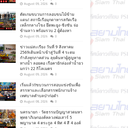
August 09, 2026
0
ตัดเกมขบวนการลอบขนไม้ข้าม
แดน! สถานีเรือมุกดาหารสกัดเรือ
เหล็กกลางโขง ยึดพะยูง-ชิงชัน จ่อ
ข้ามลาว พร้อมรวบ 2 ผู้ต้องหา
August 09, 2026
0
ข่าวแม่สะเรียง วันที่ 9 สิงหาคม
2569เดินหน้าเข้าสู่วันที่ 4 ระดม
กำลังทุกภาคส่วน ลุยค้นหาผู้สูญหาย
ทางน้ำ ลอยคอ เรือคายักล่องลำน้ำยว
มกว่า 22 กิโลเมตร
August 09, 2026
0
เริ่มแล้ว!!ขบวนการสอบแข่งขันเพื่อ
สรรหาและเลือกสรรพนักงานจ้าง
เทศบาลตำบลป่าก่อดำ
August 08, 2026
0
นครนายก - วัดธรรมปัญญาสวดมหา
พุทธาภิเษกองค์หลวงพ่อเสาร์ 5
พญานาค 4 ตระกูล 4 ทิศ 4 สี 4 องค์