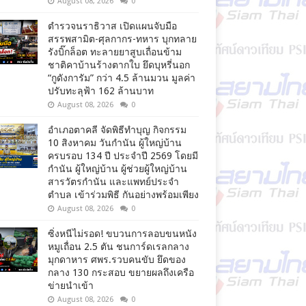
August 08, 2026
0
ตำรวจนราธิวาส เปิดแผนจับมือ
สรรพสามิต-ศุลกากร-ทหาร บุกทลาย
รังบิ๊กล็อต ทะลายยาสูบเถื่อนข้าม
ชาติคาบ้านร้างตากใบ ยึดบุหรี่นอก
“กูดังการัม” กว่า 4.5 ล้านมวน มูลค่า
ปรับทะลุฟ้า 162 ล้านบาท
August 08, 2026
0
อำเภอตาคลี จัดพิธีทำบุญ กิจกรรม
10 สิงหาคม วันกำนัน ผู้ใหญ่บ้าน
ครบรอบ 134 ปี ประจำปี 2569 โดยมี
กำนัน ผู้ใหญ่บ้าน ผู้ช่วยผู้ใหญ่บ้าน
สารวัตรกำนัน และแพทย์ประจำ
ตำบล เข้าร่วมพิธี กันอย่างพร้อมเพียง
August 08, 2026
0
ซิ่งหนีไม่รอด! ขบวนการลอบขนหนัง
หมูเถื่อน 2.5 ตัน ชนการ์ดเรลกลาง
มุกดาหาร ศพร.รวบคนขับ ยึดของ
กลาง 130 กระสอบ ขยายผลถึงเครือ
ข่ายนำเข้า
August 08, 2026
0