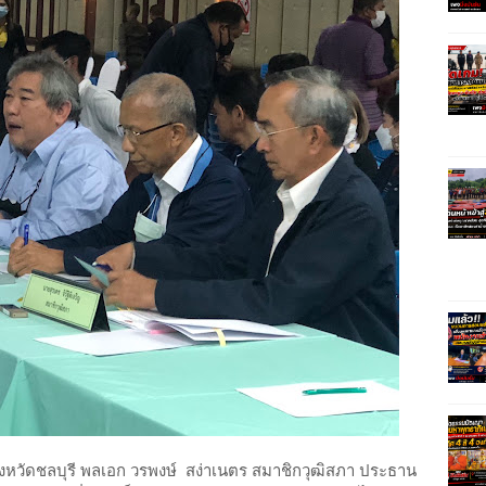
หวัดชลบุรี พลเอก วรพงษ์ สง่าเนตร สมาชิกวุฒิสภา ประธาน