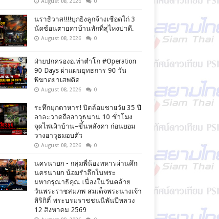
August 08, 2026
0
นราธิวาส!!!!บุกยิงลูกจ้างเชือดไก่ 3
นัดซ้อนตายคาบ้านพักที่สุไหงปาดี.
August 08, 2026
0
ฝ่ายปกครองอ.ท่าตำโก #Operation
90 Days ผ่าแผนยุทธการ 90 วัน
พิฆาตยาเสพติด
August 08, 2026
0
ระทึกมุกดาหาร! ปิดล้อมชายวัย 35 ปี
อาละวาดถืออาวุธนาน 10 ชั่วโมง
จุดไฟเผิาบ้าน–ขึ้นหลังคา ก่อนยอม
วางอาวุธมอบตัว
August 08, 2026
0
นครนายก - กลุ่มพี่น้องทหารผ่านศึก
นครนายก น้อมรำลึกในพระ
มหากรุณาธิคุณ เนื่องในวันคล้าย
วันพระราชสมภพ สมเด็จพระนางเจ้า
สิริกิติ์ พระบรมราชชนนีพันปีหลวง
12 สิงหาคม 2569