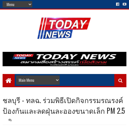
ชลบุรี - ทลฉ. ร่วมพิธีเปิดกิจกรรมรณรงค์
ป้องกันและลดฝุ่นละอองขนาดเล็ก PM 2.5