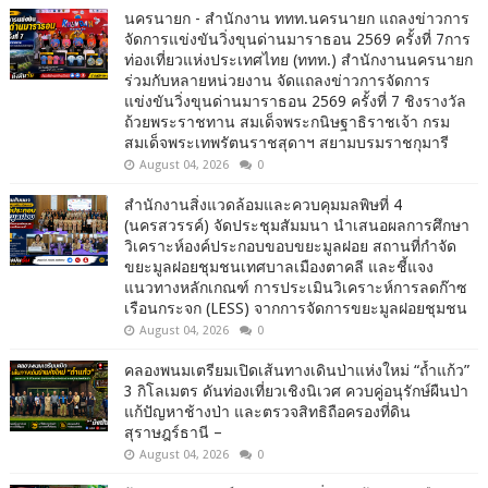
นครนายก - สำนักงาน ททท.นครนายก แถลงข่าวการ
จัดการแข่งขันวิ่งขุนด่านมาราธอน 2569 ครั้งที่ 7การ
ท่องเที่ยวแห่งประเทศไทย (ททท.) สำนักงานนครนายก
ร่วมกับหลายหน่วยงาน จัดแถลงข่าวการจัดการ
แข่งขันวิ่งขุนด่านมาราธอน 2569 ครั้งที่ 7 ชิงรางวัล
ถ้วยพระราชทาน สมเด็จพระกนิษฐาธิราชเจ้า กรม
สมเด็จพระเทพรัตนราชสุดาฯ สยามบรมราชกุมารี
August 04, 2026
0
สำนักงานสิ่งแวดล้อมและควบคุมมลพิษที่ 4
(นครสวรรค์) จัดประชุมสัมมนา นำเสนอผลการศึกษา
วิเคราะห์องค์ประกอบขอบขยะมูลฝอย สถานที่กำจัด
ขยะมูลฝอยชุมชนเทศบาลเมืองตาคลี และชี้แจง
แนวทางหลักเกณฑ์ การประเมินวิเคราะห์การลดก๊าซ
เรือนกระจก (LESS) จากการจัดการขยะมูลฝอยชุมชน
August 04, 2026
0
คลองพนมเตรียมเปิดเส้นทางเดินป่าแห่งใหม่ “ถ้ำแก้ว”
3 กิโลเมตร ดันท่องเที่ยวเชิงนิเวศ ควบคู่อนุรักษ์ผืนป่า
แก้ปัญหาช้างป่า และตรวจสิทธิถือครองที่ดิน
สุราษฎร์ธานี –
August 04, 2026
0