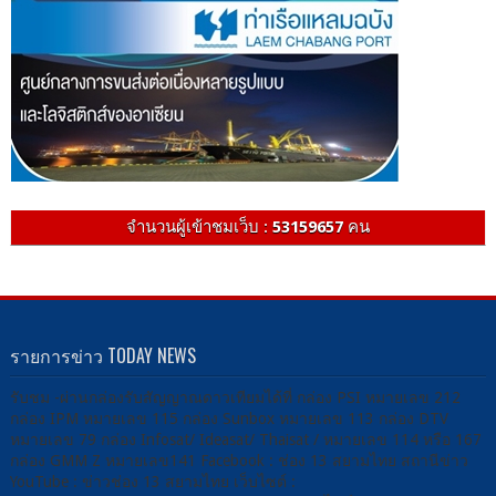
จำนวนผู้เข้าชมเว็บ :
53159657
คน
รายการข่าว TODAY NEWS
รับชม -ผ่านกล่องรับสัญญาณดาวเทียมได้ที่ กล่อง PSI หมายเลข 212
กล่อง IPM หมายเลข 115 กล่อง Sunbox หมายเลข 113 กล่อง DTV
หมายเลข 79 กล่อง Infosat/ Ideasat/ Thaisat / หมายเลข 114 หรือ 167
กล่อง GMM Z หมายเลข141 Facebook : ช่อง 13 สยามไทย สถานีข่าว
YouTube : ข่าวช่อง 13 สยามไทย เว็บไซต์ :