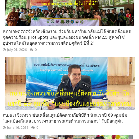
สภาเกษตรกรจังหวัดเชียงราย ร่วมกับมหาวิทยาลัยแม่โจ้ ขับเคลื่อนลด
จุดความร้อน (Hot Spot) และฝุ่นละอองขนาดเล็ก PM2.5 สู่ห่วงโซ่
อุปทานใหม่ในอุตสาหกรรมการผลิตปศุสัตว์ ปีที่ 2”
July 01, 2026
0
กษ.ฉะเชิงเทรา ขับเคลื่อนศูนย์ติดตามภัยพิบัติฯ นัดแรกปี 69 คุมเข้ม
“แผนป้องกันและบรรเทาสาธารณภัยด้านการเกษตร” รับมือฤดูฝน
June 16, 2026
0