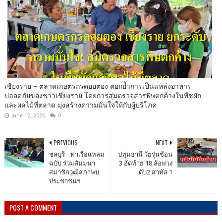
เชียงราย – ตลาดเกษตรกรดอยตอง ตอกย้ำการเป็นแหล่งอาหาร
ปลอดภัยของชาวเชียงราย โดยการสุ่มตรวจสารพิษตกค้างในพืชผัก
และผลไม้ที่ตลาด มุ่งสร้างความมั่นใจให้กับผู้บริโภค
June 12, 2026
0
PREVIOUS
NEXT
ชลบุรี - ท่าเรือแหลม
ปทุมธานี วัยรุ่นซ้อน
ฉบับ ร่วมสัมมนา
3 อัดท้าย 18 ล้อพ่วง
สมาชิกวุฒิสภาพบ
ดับ2 สาหัส 1
ประชาชนฯ
POST A COMMENT