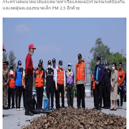
กระทรวงคมนาคมได้มอบหมายท่าเรือแหลมฉบังร่วมรณรงค์ป้องกัน
และลดฝุ่นละอองขนาดเล็ก PM 2.5 อีกด้วย