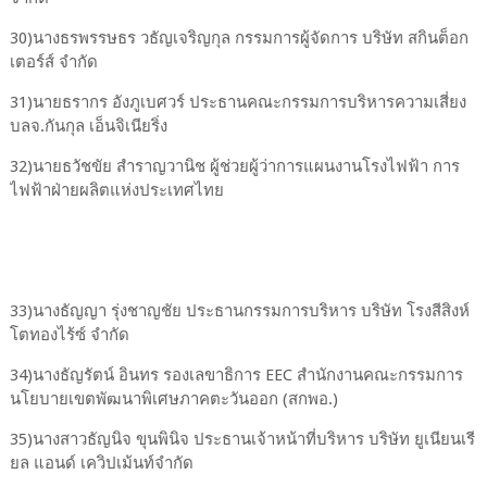
30)นางธรพรรษธร วธัญเจริญกุล กรรมการผู้จัดการ บริษัท สกินต็อก
เตอร์ส์ จำกัด
31)นายธรากร อังภูเบศวร์ ประธานคณะกรรมการบริหารความเสี่ยง
บลจ.กันกุล เอ็นจิเนียริ่ง
32)นายธวัชขัย สําราญวานิช ผู้ช่วยผู้ว่าการแผนงานโรงไฟฟ้า การ
ไฟฟ้าฝ่ายผลิตแห่งประเทศไทย
33)นางธัญญา รุ่งชาญชัย ประธานกรรมการบริหาร บริษัท โรงสีสิงห์
โตทองไร้ซ์ จํากัด
34)นางธัญรัตน์ อินทร รองเลขาธิการ EEC สํานักงานคณะกรรมการ
นโยบายเขตพัฒนาพิเศษภาคตะวันออก (สกพอ.)
35)นางสาวธัญนิจ ขุนพินิจ ประธานเจ้าหน้าที่บริหาร บริษัท ยูเนียนเรี
ยล แอนด์ เควิปเม้นท์จํากัด