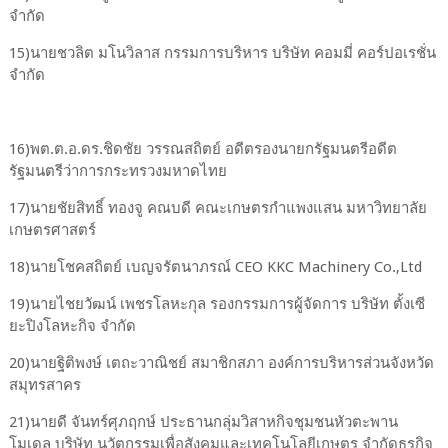
จำกัด
15)นายชวลิต มโนวิลาส กรรมการบริหาร บริษัท คอมมี่ คอร์ปอเรชั่น
จํากัด
16)พต.ต.อ.ดร.ชิดชัย วรรณสถิตย์ อดีตรองนายกรัฐมนตรีอดีต
รัฐมนตรีว่าการกระทรวงมหาดไทย
17)นายชัยสิทธิ์ ทองจู คณบดี คณะเกษตรกําแพงแสน มหาวิทยาลัย
เกษตรศาสตร์
18)นายโชคสถิตย์ เบญจรัตนาภรณ์ CEO KKC Machinery Co.,Ltd
19)นายไชยวัฒน์ เพชรโลหะกุล รองกรรมการผู้จัดการ บริษัท ตั้งเซี
ยะปิงโลหะกิจ จำกัด
20)นายฐิติพงษ์ เตถะวาณิชย์ สมาชิกสภา องค์การบริหารส่วนจังหวัด
สมุทรสาคร
21)นายดี จันทร์ศุภฤกษ์ ประธานกลุ่มวิสาหกิจชุมชนหัวตะพาน
โมเดล บริษัท นวัตกรรมเพื่อสังคมและเทคโนโลยีเกษตร จํากัดธุรกิจ