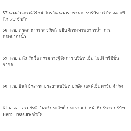
57)นางสาวภรณ์วิรัชน์ อัครวัฒนาภร กรรมการบริษัท บริษัท เดอะฟี
นิก ๙๙ จํากัด
58. นาย ภาดล ถาวรกฤชรัตน์ อธิบดีกรมทรัพยากรน้ำ กรม
ทรัพยากรน้ำ
59. นาย มนัส รักชื่อ กรรมการผู้จัดการ บริษัท เอ็ม.ไอ.ที พรีซิชั่น
จำกัด
60. นาย ยีนส์ ธีระวาส ประธานบริษัท บริษัท เอสพีเอ็มฟาร์ม จำกัด
61.นางสาว รมย์ชลี จันทร์ประสิทธิ์ ประธานเจ้าหน้าที่บริหาร บริษัท
Herb Treasure จำกัด