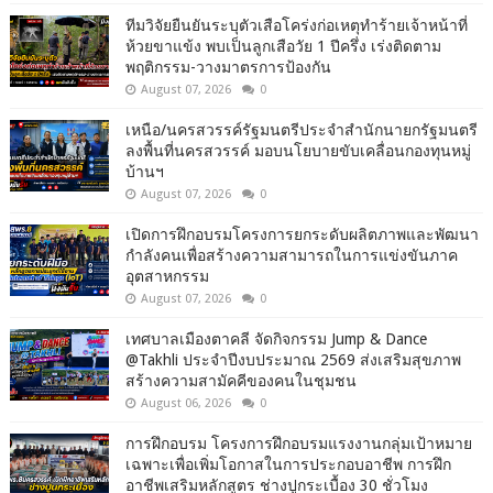
ทีมวิจัยยืนยันระบุตัวเสือโคร่งก่อเหตุทำร้ายเจ้าหน้าที่
ห้วยขาแข้ง พบเป็นลูกเสือวัย 1 ปีครึ่ง เร่งติดตาม
พฤติกรรม-วางมาตรการป้องกัน
August 07, 2026
0
เหนือ/นครสวรรค์รัฐมนตรีประจำสำนักนายกรัฐมนตรี
ลงพื้นที่นครสวรรค์ มอบนโยบายขับเคลื่อนกองทุนหมู่
บ้านฯ
August 07, 2026
0
เปิดการฝึกอบรมโครงการยกระดับผลิตภาพและพัฒนา
กำลังคนเพื่อสร้างความสามารถในการแข่งขันภาค
อุตสาหกรรม
August 07, 2026
0
เทศบาลเมืองตาคลี จัดกิจกรรม Jump & Dance
@Takhli ประจำปีงบประมาณ 2569 ส่งเสริมสุขภาพ
สร้างความสามัคคีของคนในชุมชน
August 06, 2026
0
การฝึกอบรม โครงการฝึกอบรมแรงงานกลุ่มเป้าหมาย
เฉพาะเพื่อเพิ่มโอกาสในการประกอบอาชีพ การฝึก
อาชีพเสริมหลักสูตร ช่างปูกระเบื้อง 30 ชั่วโมง