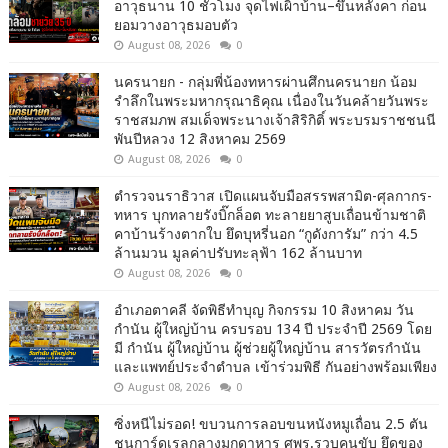
อาวุธนาน 10 ชั่วโมง จุดไฟเผิาบ้าน–ขึ้นหลังคา ก่อน
ยอมวางอาวุธมอบตัว
August 08, 2026
0
นครนายก - กลุ่มพี่น้องทหารผ่านศึกนครนายก น้อม
รำลึกในพระมหากรุณาธิคุณ เนื่องในวันคล้ายวันพระ
ราชสมภพ สมเด็จพระนางเจ้าสิริกิติ์ พระบรมราชชนนี
พันปีหลวง 12 สิงหาคม 2569
August 08, 2026
0
ตำรวจนราธิวาส เปิดแผนจับมือสรรพสามิต-ศุลกากร-
ทหาร บุกทลายรังบิ๊กล็อต ทะลายยาสูบเถื่อนข้ามชาติ
คาบ้านร้างตากใบ ยึดบุหรี่นอก “กูดังการัม” กว่า 4.5
ล้านมวน มูลค่าปรับทะลุฟ้า 162 ล้านบาท
August 08, 2026
0
อำเภอตาคลี จัดพิธีทำบุญ กิจกรรม 10 สิงหาคม วัน
กำนัน ผู้ใหญ่บ้าน ครบรอบ 134 ปี ประจำปี 2569 โดย
มี กำนัน ผู้ใหญ่บ้าน ผู้ช่วยผู้ใหญ่บ้าน สารวัตรกำนัน
และแพทย์ประจำตำบล เข้าร่วมพิธี กันอย่างพร้อมเพียง
August 08, 2026
0
ซิ่งหนีไม่รอด! ขบวนการลอบขนหนังหมูเถื่อน 2.5 ตัน
ชนการ์ดเรลกลางมุกดาหาร ศพร.รวบคนขับ ยึดของ