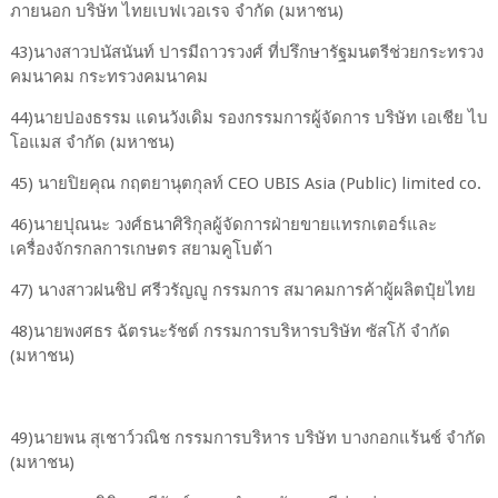
ภายนอก บริษัท ไทยเบฟเวอเรจ จำกัด (มหาชน)
43)นางสาวปนัสนันท์ ปารมีถาวรวงศ์ ที่ปรึกษารัฐมนตรีช่วยกระทรวง
คมนาคม กระทรวงคมนาคม
44)นายปองธรรม แดนวังเดิม รองกรรมการผู้จัดการ บริษัท เอเชีย ไบ
โอแมส จํากัด (มหาชน)
45) นายปิยคุณ กฤตยานุตกุลท์ CEO UBIS Asia (Public) limited co.
46)นายปุณนะ วงศ์ธนาศิริกุลผู้จัดการฝ่ายขายแทรกเตอร์และ
เครื่องจักรกลการเกษตร สยามคูโบต้า
47) นางสาวฝนชิป ศรีวรัญญู กรรมการ สมาคมการค้าผู้ผลิตปุ๋ยไทย
48)นายพงศธร ฉัตรนะรัชต์ กรรมการบริหารบริษัท ซัสโก้ จํากัด
(มหาชน)
49)นายพน สุเชาว์วณิช กรรมการบริหาร บริษัท บางกอกแร้นช์ จํากัด
(มหาชน)