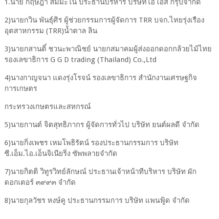
1.นาย กฤษฎา สมมะโน ประธานบริหาร บริษัทโอ เอส กรุ๊ปจำกัด
2)นายกวิน พันธุ์ศิร ผู้ช่วยกรรมการผู้จัดการ TRR บจก.ไทยรุ่งเรือง
อุตสาหกรรม (TRR)นํ้าตาล ลิน
3)นายกสานติ์ ชวนะพาณิชย์ นายกสมาคมผู้ส่งออกดอกกล้วยไม้ไทย
รองเลขาธิการ G G D trading (Thailand) Co.,Ltd
4)นางกาญจนา แดงรุ่งโรจน์ รองเลขาธิการ สํานักงานเศรษฐกิจ
การเกษตร
กระทรวงเกษตรและสหกรณ์
5)นายกานต์ จิตสุทธิภากร ผู้จัดการทั่วไป บริษัท ยนต์ผลดี จํากัด
6)นายกิ่งเพชร เหมโพธิรัตน์ รองประธานกรรมการ บริษัท
ซี.เอ็ม.ไอ.เอ็นจิเนียริ่ง ซัพพลายจํากัด
7)นายกิตติ วิทูรวิทย์ลักษณ์ ประธานเจ้าหน้าทีบริหาร บริษัท ผัก
ดอกเตอร์ ๓๙๙๓ จํากัด
8)นายกุลวัชร หงษ์คู ประธานกรรมการ บริษัท แพนฟู้ด จํากัด