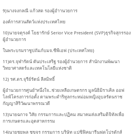
9)นางจงกลณี แก้วสด รองผู้อำานวยการ
องค์การสวนสัตว์แห่งประเทศไทย
10)นายจตุรงค์ โยธารักษ์ Serior Vice President (SVP)ธุรกิจสุกรรอง
ผู้อำนวยการ
ในพระบรมราชูปถัมภ์บมจ.ซีพีเอฟ (ประเทศไทย)
11)ดร.จุฬารัตน์ ตันประเสริฐ รองผู้อำนวยการ สํานักงานพัฒนา
วิทยาศาสตร์และเทคโนโลยีแห่งชาติ
12) รศ.ดร.จุรีย์รัตน์ ลีสมิทธิ์
ผู้อำนวยการศูนย์“หนึ่งใจ..ช่วยเหลือเกษตรกร มูลนิธิมิราเคิล ออฟ
ไลฟ์โครงการก่อตั้ง ตามพระดำริทูลกระหม่อมหญิงอุบลรัตนราช
กัญญาสิริวัฒนาพรรณวดี
13)นายฉกาจ วิสัย กรรมการและปฏิคม สมาคมส่งเสริมดิจิทัลเพื่อ
การเกษตรและอุตสาหกรรม
14)นายชยพล ชูขจร กรรมการ บริษัท แปซิฟิคมารีนฟูดโปรดักส์