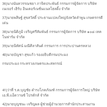
36)นางนันทวรรณชยา ภาจิตประพันธ์ กรรมการผู้จัดการ บริษัท
เนเจอร์ เฮิร์บ อินเตอร์เนชั่นแนลโฮลดิ้ง จํากัด
37)นายพสิษฐ์ สุขสวัสดิ์ ประธานแปลงใหญ่จังหวัดลำพูน เกษตรกรดี
เด่น
38)นายนิติภูมิ เจริญศรีสัมพันธ์ กรรมการผู้จัดการ บริษัท ๑๐๘ เทค
โนฟาร์ม จํากัด
39)นายนิทัศน์ มณีศิลาสันต์ กรรมการ การประปานครหลวง
40)นายบัญชา สุขแก้ว รองอธิบตีกรมประมง
กรมประมง กระทรวงเกษตรและสหกรณ์
41)ว่าที่ ร.ต.บุญชัย ดำรงโภคภัณฑ์ กรรมการผู้จัดการใหญ่ บริษัท
เอ.พี.แอ็ดวานซ์ โปรดักส์ จํากัด
42)นายบุญชนะ เจริญผล ผู้ช่วยผู้อำนวยการสํานักประสานงาน