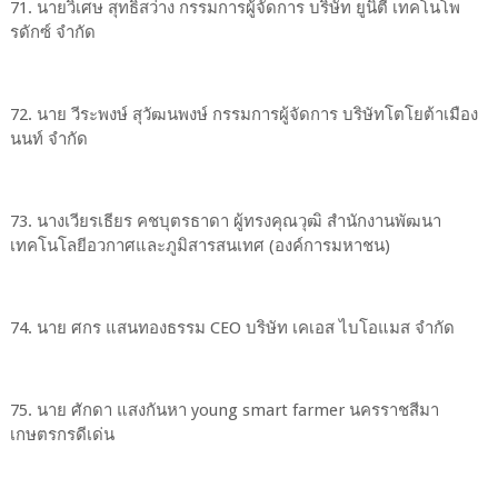
71. นายวิเศษ สุทธิสว่าง กรรมการผู้จัดการ บริษัท ยูนิตี้ เทคโนโพ
รดักซ์ จำกัด
72. นาย วีระพงษ์ สุวัฒนพงษ์ กรรมการผู้จัดการ บริษัทโตโยต้าเมือง
นนท์ จำกัด
73. นางเวียรเธียร คชบุตรธาดา ผู้ทรงคุณวุฒิ สำนักงานพัฒนา
เทคโนโลยีอวกาศและภูมิสารสนเทศ (องค์การมหาชน)
74. นาย ศกร แสนทองธรรม CEO บริษัท เคเอส ไบโอแมส จำกัด
75. นาย ศักดา แสงกันหา young smart farmer นครราชสีมา
เกษตรกรดีเด่น