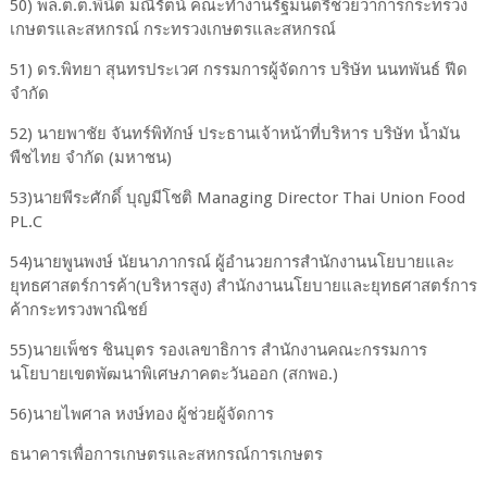
50) พล.ต.ต.พินิต มณีรัตน์ คณะทํางานรัฐมนตรีช่วยว่าการกระทรวง
เกษตรและสหกรณ์ กระทรวงเกษตรและสหกรณ์
51) ดร.พิทยา สุนทรประเวศ กรรมการผู้จัดการ บริษัท นนทพันธ์ ฟีด
จํากัด
52) นายพาชัย จันทร์พิทักษ์ ประธานเจ้าหน้าที่บริหาร บริษัท น้ำมัน
พืชไทย จํากัด (มหาชน)
53)นายพีระศักดิ์ บุญมีโชติ Managing Director Thai Union Food
PL.C
54)นายพูนพงษ์ นัยนาภากรณ์ ผู้อำนวยการสำนักงานนโยบายและ
ยุทธศาสตร์การค้า(บริหารสูง) สำนักงานนโยบายและยุทธศาสตร์การ
ค้ากระทรวงพาณิชย์
55)นายเพ็ชร ชินบุตร รองเลขาธิการ สํานักงานคณะกรรมการ
นโยบายเขตพัฒนาพิเศษภาคตะวันออก (สกพอ.)
56)นายไพศาล หงษ์ทอง ผู้ช่วยผู้จัดการ
ธนาคารเพื่อการเกษตรและสหกรณ์การเกษตร