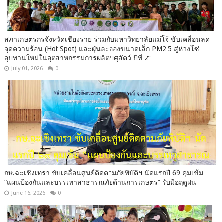
สภาเกษตรกรจังหวัดเชียงราย ร่วมกับมหาวิทยาลัยแม่โจ้ ขับเคลื่อนลด
จุดความร้อน (Hot Spot) และฝุ่นละอองขนาดเล็ก PM2.5 สู่ห่วงโซ่
อุปทานใหม่ในอุตสาหกรรมการผลิตปศุสัตว์ ปีที่ 2”
July 01, 2026
0
กษ.ฉะเชิงเทรา ขับเคลื่อนศูนย์ติดตามภัยพิบัติฯ นัดแรกปี 69 คุมเข้ม
“แผนป้องกันและบรรเทาสาธารณภัยด้านการเกษตร” รับมือฤดูฝน
June 16, 2026
0