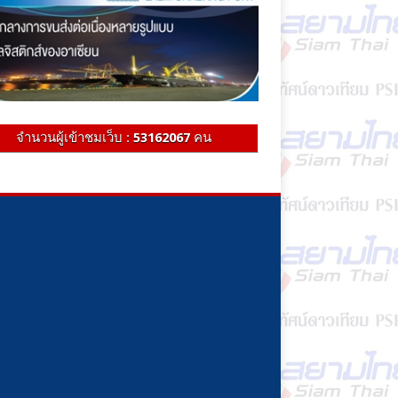
จำนวนผู้เข้าชมเว็บ :
53162067
คน