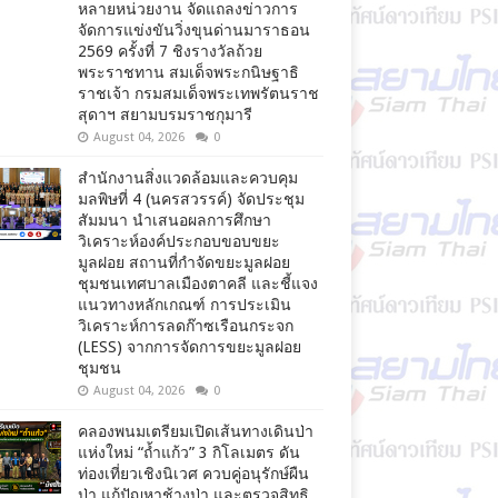
หลายหน่วยงาน จัดแถลงข่าวการ
จัดการแข่งขันวิ่งขุนด่านมาราธอน
2569 ครั้งที่ 7 ชิงรางวัลถ้วย
พระราชทาน สมเด็จพระกนิษฐาธิ
ราชเจ้า กรมสมเด็จพระเทพรัตนราช
สุดาฯ สยามบรมราชกุมารี
August 04, 2026
0
สำนักงานสิ่งแวดล้อมและควบคุม
มลพิษที่ 4 (นครสวรรค์) จัดประชุม
สัมมนา นำเสนอผลการศึกษา
วิเคราะห์องค์ประกอบขอบขยะ
มูลฝอย สถานที่กำจัดขยะมูลฝอย
ชุมชนเทศบาลเมืองตาคลี และชี้แจง
แนวทางหลักเกณฑ์ การประเมิน
วิเคราะห์การลดก๊าซเรือนกระจก
(LESS) จากการจัดการขยะมูลฝอย
ชุมชน
August 04, 2026
0
คลองพนมเตรียมเปิดเส้นทางเดินป่า
แห่งใหม่ “ถ้ำแก้ว” 3 กิโลเมตร ดัน
ท่องเที่ยวเชิงนิเวศ ควบคู่อนุรักษ์ผืน
ป่า แก้ปัญหาช้างป่า และตรวจสิทธิ