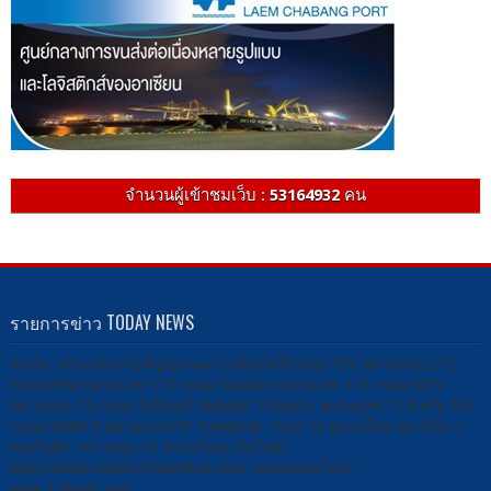
จำนวนผู้เข้าชมเว็บ :
53164932
คน
รายการข่าว TODAY NEWS
รับชม -ผ่านกล่องรับสัญญาณดาวเทียมได้ที่ กล่อง PSI หมายเลข 212
กล่อง IPM หมายเลข 115 กล่อง Sunbox หมายเลข 113 กล่อง DTV
หมายเลข 79 กล่อง Infosat/ Ideasat/ Thaisat / หมายเลข 114 หรือ 167
กล่อง GMM Z หมายเลข141 Facebook : ช่อง 13 สยามไทย สถานีข่าว
YouTube : ข่าวช่อง 13 สยามไทย เว็บไซต์ :
http://www.newstv13siamthai.com/ ชมสดออนไลน์ :
www.13livetv.com