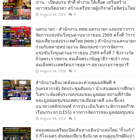
น่าน - เปิดอบรม ทำดี ทำง่าย ให้เลือด เสริมสร้าง
เยาวชนจิตอาสา สร้างเครือข่ายผู้บริจาคโลหิตรุ่นใหม่
August 04, 2026
0
นครนายก - สำนักงาน ททท.นครนายก แถลงข่าวการ
จัดการแข่งขันวิ่งขุนด่านมาราธอน 2569 ครั้งที่ 7การ
ท่องเที่ยวแห่งประเทศไทย (ททท.) สำนักงานนครนายก
ร่วมกับหลายหน่วยงาน จัดแถลงข่าวการจัดการ
แข่งขันวิ่งขุนด่านมาราธอน 2569 ครั้งที่ 7 ชิงรางวัล
ถ้วยพระราชทาน สมเด็จพระกนิษฐาธิราชเจ้า กรม
สมเด็จพระเทพรัตนราชสุดาฯ สยามบรมราชกุมารี
August 04, 2026
0
สำนักงานสิ่งแวดล้อมและควบคุมมลพิษที่ 4
(นครสวรรค์) จัดประชุมสัมมนา นำเสนอผลการศึกษา
วิเคราะห์องค์ประกอบขอบขยะมูลฝอย สถานที่กำจัด
ขยะมูลฝอยชุมชนเทศบาลเมืองตาคลี และชี้แจง
แนวทางหลักเกณฑ์ การประเมินวิเคราะห์การลดก๊าซ
เรือนกระจก (LESS) จากการจัดการขยะมูลฝอยชุมชน
August 04, 2026
0
คลองพนมเตรียมเปิดเส้นทางเดินป่าแห่งใหม่ “ถ้ำแก้ว”
3 กิโลเมตร ดันท่องเที่ยวเชิงนิเวศ ควบคู่อนุรักษ์ผืนป่า