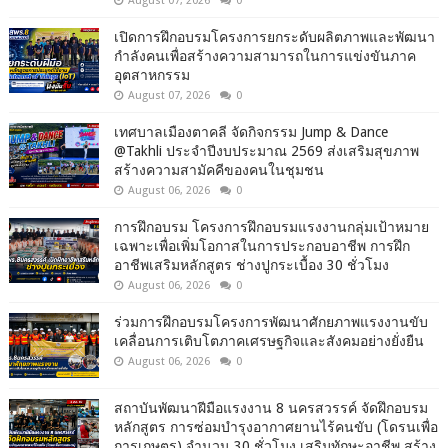
August 07, 2026
0
เปิดการฝึกอบรมโครงการยกระดับผลิตภาพและพัฒนา
กำลังคนเพื่อสร้างความสามารถในการแข่งขันภาค
อุตสาหกรรม
August 07, 2026
0
เทศบาลเมืองตาคลี จัดกิจกรรม Jump & Dance
@Takhli ประจำปีงบประมาณ 2569 ส่งเสริมสุขภาพ
สร้างความสามัคคีของคนในชุมชน
August 06, 2026
0
การฝึกอบรม โครงการฝึกอบรมแรงงานกลุ่มเป้าหมาย
เฉพาะเพื่อเพิ่มโอกาสในการประกอบอาชีพ การฝึก
อาชีพเสริมหลักสูตร ช่างปูกระเบื้อง 30 ชั่วโมง
August 06, 2026
0
ร่วมการฝึกอบรมโครงการพัฒนาศักยภาพแรงงานขับ
เคลื่อนการเติบโตภาคเศรษฐกิจและสังคมอย่างยั่งยืน
August 06, 2026
0
สถาบันพัฒนาฝีมือแรงงาน 8 นครสวรรค์ จัดฝึกอบรม
หลักสูตร การซ่อมบำรุงอากาศยานไร้คนขับ (โดรนเพื่อ
การเกษตร) จำนวน 30 ชั่วโมง เสริมทักษะอาชีพ สร้าง