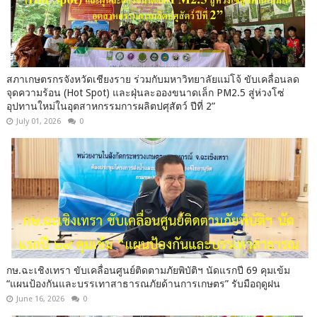
สภาเกษตรกรจังหวัดเชียงราย ร่วมกับมหาวิทยาลัยแม่โจ้ ขับเคลื่อนลด
จุดความร้อน (Hot Spot) และฝุ่นละอองขนาดเล็ก PM2.5 สู่ห่วงโซ่
อุปทานใหม่ในอุตสาหกรรมการผลิตปศุสัตว์ ปีที่ 2”
July 01, 2026
0
กษ.ฉะเชิงเทรา ขับเคลื่อนศูนย์ติดตามภัยพิบัติฯ นัดแรกปี 69 คุมเข้ม
“แผนป้องกันและบรรเทาสาธารณภัยด้านการเกษตร” รับมือฤดูฝน
June 16, 2026
0