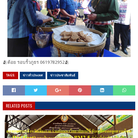
🫂ต้อย​ รอบ​รั้ว​ภูธร​ 0619782952​🫂
TAGS:
ข่าวทั่วประเทศ
ข่าวประชาสัมพันธ์
RELATED POSTS