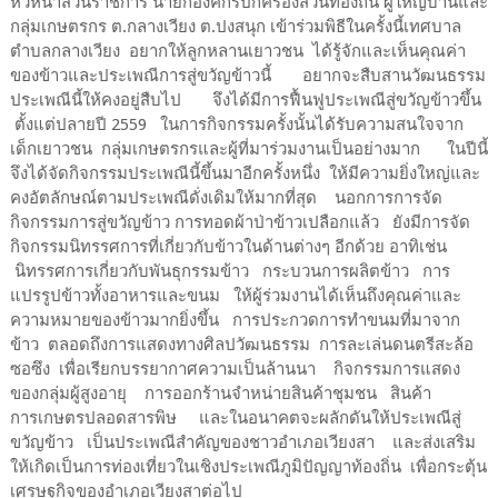
หัวหน้าส่วนราชการ นายกองค์กรปกครองส่วนท้องถิ่น ผู้ใหญ่บ้านและ
กลุ่มเกษตรกร ต.กลางเวียง ต.ปงสนุก เข้าร่วมพิธีในครั้งนี้เทศบาล
ตำบลกลางเวียง อยากให้ลูกหลานเยาวชน ได้รู้จักและเห็นคุณค่า
ของข้าวและประเพณีการสู่ขวัญข้าวนี้ อยากจะสืบสานวัฒนธรรม
ประเพณีนี้ให้คงอยู่สืบไป จึงได้มีการฟื้นฟูประเพณีสู่ขวัญข้าวขึ้น
ตั้งแต่ปลายปี 2559 ในการกิจกรรมครั้งนั้นได้รับความสนใจจาก
เด็กเยาวชน กลุ่มเกษตรกรและผู้ที่มาร่วมงานเป็นอย่างมาก ในปีนี้
จึงได้จัดกิจกรรมประเพณีนี้ขึ้นมาอีกครั้งหนึ่ง ให้มีความยิ่งใหญ่และ
คงอัตลักษณ์ตามประเพณีดั่งเดิมให้มากที่สุด นอกการการจัด
กิจกรรมการสู่ขวัญข้าว การทอดผ้าป่าข้าวเปลือกแล้ว ยังมีการจัด
กิจกรรมนิทรรศการที่เกี่ยวกับข้าวในด้านต่างๆ อีกด้วย อาทิเช่น
นิทรรศการเกี่ยวกับพันธุกรรมข้าว กระบวนการผลิตข้าว การ
แปรรูปข้าวทั้งอาหารและขนม ให้ผู้ร่วมงานได้เห็นถึงคุณค่าและ
ความหมายของข้าวมากยิ่งขึ้น การประกวดการทำขนมที่มาจาก
ข้าว ตลอดถึงการแสดงทางศิลปวัฒนธรรม การละเล่นดนตรีสะล้อ
ซอซึง เพื่อเรียกบรรยากาศความเป็นล้านนา กิจกรรมการแสดง
ของกลุ่มผู้สูงอายุ การออกร้านจำหน่ายสินค้าชุมชน สินค้า
การเกษตรปลอดสารพิษ และในอนาคตจะผลักดันให้ประเพณีสู่
ขวัญข้าว เป็นประเพณีสำคัญของชาวอำเภอเวียงสา และส่งเสริม
ให้เกิดเป็นการท่องเที่ยวในเชิงประเพณีภูมิปัญญาท้องถิ่น เพื่อกระตุ้น
เศรษฐกิจของอำเภอเวียงสาต่อไป