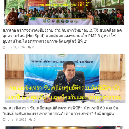
สภาเกษตรกรจังหวัดเชียงราย ร่วมกับมหาวิทยาลัยแม่โจ้ ขับเคลื่อนลด
จุดความร้อน (Hot Spot) และฝุ่นละอองขนาดเล็ก PM2.5 สู่ห่วงโซ่
อุปทานใหม่ในอุตสาหกรรมการผลิตปศุสัตว์ ปีที่ 2”
July 01, 2026
0
กษ.ฉะเชิงเทรา ขับเคลื่อนศูนย์ติดตามภัยพิบัติฯ นัดแรกปี 69 คุมเข้ม
“แผนป้องกันและบรรเทาสาธารณภัยด้านการเกษตร” รับมือฤดูฝน
June 16, 2026
0