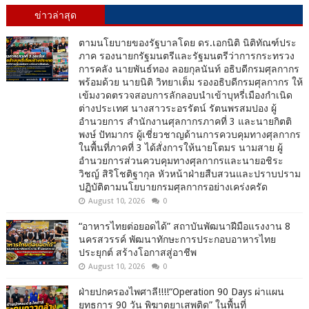
ข่าวล่าสุด
ตามนโยบายของรัฐบาลโดย ดร.เอกนิติ นิติทัณฑ์ประ
ภาค รองนายกรัฐมนตรีและรัฐมนตรีว่าการกระทรวง
การคลัง นายพันธ์ทอง ลอยกุลนันท์ อธิบดีกรมศุลกากร
พร้อมด้วย นายนิติ วิทยาเต็ม รองอธิบดีกรมศุลกากร ให้
เข้มงวดตรวจสอบการลักลอบนำเข้าบุหรี่เมืองกำเนิด
ต่างประเทศ นางสาวระอรรัตน์ รัตนพรสมปอง ผู้
อำนวยการ สำนักงานศุลกากรภาคที่ 3 และนายกิตติ
พงษ์ ปัทมากร ผู้เชี่ยวชาญด้านการควบคุมทางศุลกากร
ในพื้นที่ภาคที่ 3 ได้สั่งการให้นายโตมร นามสาย ผู้
อำนวยการส่วนควบคุมทางศุลกากรและนายอชิระ
วิชญ์ สิริโชติฐากุล หัวหน้าฝ่ายสืบสวนและปราบปราม
ปฏิบัติตามนโยบายกรมศุลกากรอย่างเคร่งครัด
August 10, 2026
0
“อาหารไทยต่อยอดได้” สถาบันพัฒนาฝีมือแรงงาน 8
นครสวรรค์ พัฒนาทักษะการประกอบอาหารไทย
ประยุกต์ สร้างโอกาสสู่อาชีพ
August 10, 2026
0
ฝ่ายปกครองไพศาลี!!!!“Operation 90 Days ผ่าแผน
ยุทธการ 90 วัน พิฆาตยาเสพติด” ในพื้นที่