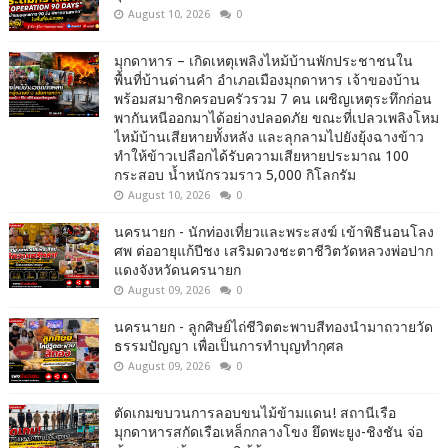
August 10, 2026
0
มุกดาหาร – เกิดเหตุเพลิงไหม้บ้านพักประชาชนใน
พื้นที่บ้านด่านคำ อำเภอเมืองมุกดาหาร เจ้าของบ้าน
พร้อมสมาชิกครอบครัวรวม 7 คน เผชิญเหตุระทึกก่อน
พากันหนีออกมาได้อย่างปลอดภัย ขณะที่เปลวเพลิงโหม
ไหม้บ้านเสียหายทั้งหลัง และลุกลามไปยังยุ้งฉางข้าว
ทำให้ข้าวเปลือกได้รับความเสียหายประมาณ 100
กระสอบ น้ำหนักรวมราว 5,000 กิโลกรัม
August 10, 2026
0
นครนายก - นักท่องเที่ยวและพระสงฆ์ เข้าพิธีนอนโลง
ศพ ต่ออายุแก้ปีชง เสริมดวงชะตาชีวิตวัดหลวงพ่อปาก
แดงจังหวัดนครนายก
August 09, 2026
0
นครนายก - ลูกศิษย์ไถ่ชีวิตตะพาบสีทองนำมาถวายวัด
ธรรมปัญญา เพื่อเป็นการทำบุญทำกุศล
August 09, 2026
0
ตัดเกมขบวนการลอบขนไม้ข้ามแดน! สถานีเรือ
มุกดาหารสกัดเรือเหล็กกลางโขง ยึดพะยูง-ชิงชัน จ่อ