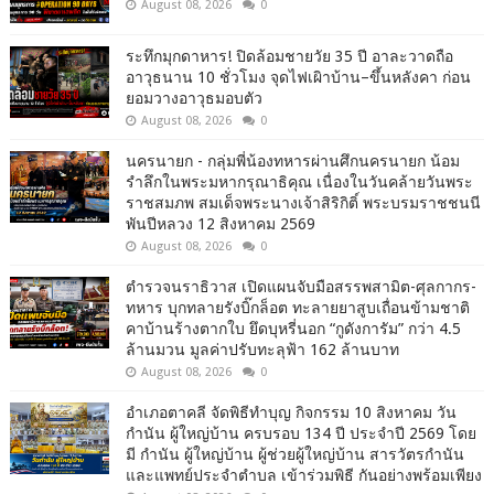
August 08, 2026
0
ระทึกมุกดาหาร! ปิดล้อมชายวัย 35 ปี อาละวาดถือ
อาวุธนาน 10 ชั่วโมง จุดไฟเผิาบ้าน–ขึ้นหลังคา ก่อน
ยอมวางอาวุธมอบตัว
August 08, 2026
0
นครนายก - กลุ่มพี่น้องทหารผ่านศึกนครนายก น้อม
รำลึกในพระมหากรุณาธิคุณ เนื่องในวันคล้ายวันพระ
ราชสมภพ สมเด็จพระนางเจ้าสิริกิติ์ พระบรมราชชนนี
พันปีหลวง 12 สิงหาคม 2569
August 08, 2026
0
ตำรวจนราธิวาส เปิดแผนจับมือสรรพสามิต-ศุลกากร-
ทหาร บุกทลายรังบิ๊กล็อต ทะลายยาสูบเถื่อนข้ามชาติ
คาบ้านร้างตากใบ ยึดบุหรี่นอก “กูดังการัม” กว่า 4.5
ล้านมวน มูลค่าปรับทะลุฟ้า 162 ล้านบาท
August 08, 2026
0
อำเภอตาคลี จัดพิธีทำบุญ กิจกรรม 10 สิงหาคม วัน
กำนัน ผู้ใหญ่บ้าน ครบรอบ 134 ปี ประจำปี 2569 โดย
มี กำนัน ผู้ใหญ่บ้าน ผู้ช่วยผู้ใหญ่บ้าน สารวัตรกำนัน
และแพทย์ประจำตำบล เข้าร่วมพิธี กันอย่างพร้อมเพียง