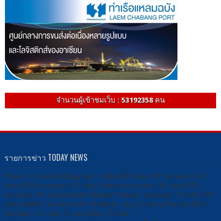
จำนวนผู้เข้าชมเว็บ :
53192358
คน
รายการข่าว TODAY NEWS
รับชม -ผ่านกล่องรับสัญญาณดาวเทียมได้ที่ กล่อง PSI หมายเลข 212
กล่อง IPM หมายเลข 115 กล่อง Sunbox หมายเลข 113 กล่อง DTV
หมายเลข 79 กล่อง Infosat/ Ideasat/ Thaisat / หมายเลข 114 หรือ 167
กล่อง GMM Z หมายเลข141 Facebook : ช่อง 13 สยามไทย สถานีข่าว
YouTube : ข่าวช่อง 13 สยามไทย เว็บไซต์ :