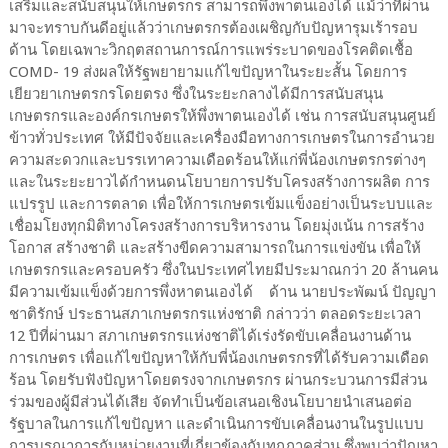
เสริมและสนับสนุนให้เกษตรกร สามารถพึ่งพาตนเองได้ แม้ว่าที่ผ่าน
มาจะทราบกันดีอยู่แล้วว่าเกษตรกรต้องเผชิญกับปัญหารุมเร้ารอบ
ด้าน โดยเฉพาะวิกฤตสถานการณ์​การแพร่ระบาดของโรคติดเชื้อ
COMD- 19 ส่งผลให้รัฐพยายามแก้ไขปัญหาในระยะสั้น โดยการ
เยียวยาเกษตรกรโดยตรง ซึ่งในระยะกลางได้มีการสนับสนุน
เกษตรกรและองค์กรเกษตรให้พึ่งพาตนเองได้ เช่น การสนับสนุนศูนย์
ข้าวทั่วประเทศ ให้มีปัจจัยและเครื่องมือทางการเกษตรในการอำนวย
ความสะดวกและบรรเทาความเดือดร้อนให้แก่พี่น้องเกษตรกรต่างๆ
และในระยะยาวได้กำหนดนโยบายการปรับโครงสร้างการผลิต การ
แปรรูป และการตลาด เพื่อให้การเกษตรเข้มแข็งอย่างเป็นระบบและ
เชื่อมโยงทุกมิติทางโครงสร้างการบริหารงาน โดยมุ่งเน้น การสร้าง
โอกาส สร้างชาติ และสร้างขีดความสามารถในการแข่งขัน เพื่อให้
เกษตรกรและครอบครัว ซึ่งในประเทศไทยมีประมาณกว่า 20 ล้านคน
มีความเข้มแข็งด้วยการพึ่งหาตนเองได้ ด้าน นายประพัฒน์ ปัญญา
ชาติรักษ์ ประธานสภาเกษตรกรแห่งชาติ กล่าวว่า ตลอดระยะเวลา
12 ปีที่ผ่านมา​ สภาเกษตรกรแห่งชาติได้เร่งรัดขับเคลื่อนงานด้าน
การเกษตร เพื่อแก้ไขปัญหาให้กับพี่น้องเกษตรกรที่ได้รับความเดือด
ร้อน โดยรับฟังปัญหาโดยตรงจากเกษตรกร ผ่านกระบวนการมีส่วน
ร่วมของผู้มีส่วนได้เสีย จัดทำเป็นข้อเสนอเชิงนโยบายนำเสนอต่อ
รัฐบาลในการแก้ไขปัญหา และดำเนินการขับเคลื่อนงานในรูปแบบ
การบูรณาการกับหน่วยงานที่เกี่ยวข้องกับทุกภาคส่วน ซึ่งพบว่าปัญหา