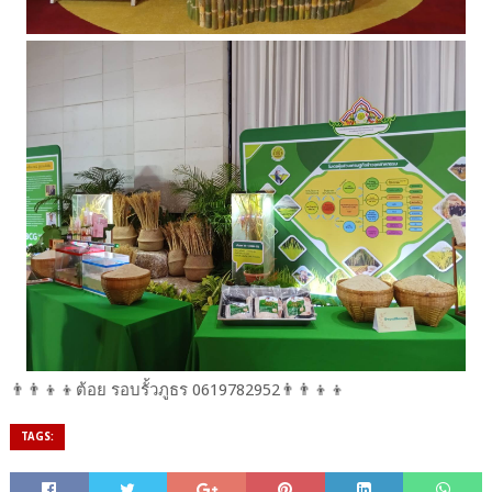
👨‍👨‍👦‍👦ต้อย​ รอบรั้วภูธร​ 0619782952​👨‍👨‍👦‍👦
TAGS: