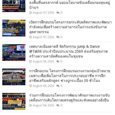
ลงพื้นที่นครสวรรค์ มอบนโยบายขับเคลื่อนกองทุนหมู่
บ้านฯ
August 07, 2026
0
เปิดการฝึกอบรมโครงการยกระดับผลิตภาพและพัฒนา
กำลังคนเพื่อสร้างความสามารถในการแข่งขันภาค
อุตสาหกรรม
August 07, 2026
0
เทศบาลเมืองตาคลี จัดกิจกรรม Jump & Dance
@Takhli ประจำปีงบประมาณ 2569 ส่งเสริมสุขภาพ
สร้างความสามัคคีของคนในชุมชน
August 06, 2026
0
การฝึกอบรม โครงการฝึกอบรมแรงงานกลุ่มเป้าหมาย
เฉพาะเพื่อเพิ่มโอกาสในการประกอบอาชีพ การฝึก
อาชีพเสริมหลักสูตร ช่างปูกระเบื้อง 30 ชั่วโมง
August 06, 2026
0
ร่วมการฝึกอบรมโครงการพัฒนาศักยภาพแรงงานขับ
เคลื่อนการเติบโตภาคเศรษฐกิจและสังคมอย่างยั่งยืน
August 06, 2026
0