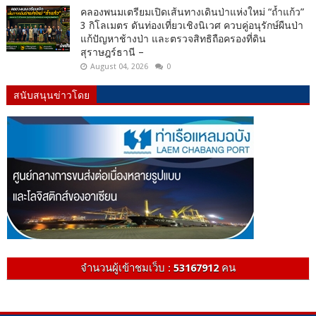
คลองพนมเตรียมเปิดเส้นทางเดินป่าแห่งใหม่ “ถ้ำแก้ว”
3 กิโลเมตร ดันท่องเที่ยวเชิงนิเวศ ควบคู่อนุรักษ์ผืนป่า
แก้ปัญหาช้างป่า และตรวจสิทธิถือครองที่ดิน
สุราษฎร์ธานี –
August 04, 2026
0
สนับสนุนข่าวโดย
จำนวนผู้เข้าชมเว็บ :
53167912
คน