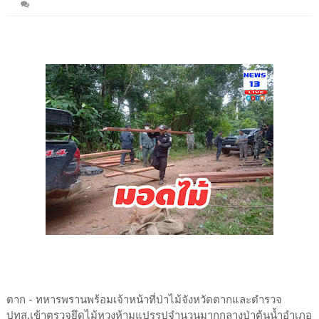
ตาก - ทหารพรานพร้อมเจ้าหน้าที่ป่าไม้จังหวัดตากและตำรวจ
ปทส.เข้าตรวจยึดไม้หวงห้ามแปรรูปจำนวนมากกลางป่าต้นน้ำอำเภอ