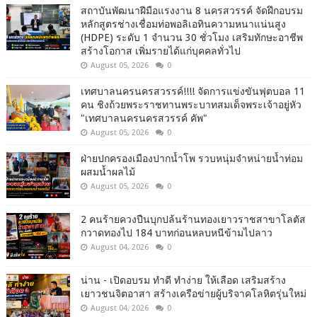
สถาบันพัฒนาฝีมือแรงงาน 8 นครสวรรค์ จัดฝึกอบรม
หลักสูตรช่างเชื่อมท่อพอลิเอทินความหนาแน่นสูง
(HDPE) ระดับ 1 จำนวน 30 ชั่วโมง เสริมทักษะอาชีพ
สร้างโอกาส เพิ่มรายได้แก่บุคคลทั่วไป
August 05, 2026
0
เทศบาลนครนครสวรรค์!!!! จัดการแข่งขันฟุตบอล 11
คน ชิงถ้วยพระราชทานพระบาทสมเด็จพระเจ้าอยู่หัว
"เทศบาลนครนครสวรรค์ คัพ"
August 05, 2026
0
ฝ่ายปกครองเมืองปากน้ำโพ รวบหนุ่มจำหน่ายน้ำท่อม
ผสมน้ำผลไม้
August 05, 2026
0
2 คนร้ายควงปืนบุกปล้นร้านทองเยาวราชสาขาโลตัส
กวาดทองไป 184 บาทก่อนหลบหนีข้ามไปลาว
August 04, 2026
0
น่าน - เปิดอบรม ทำดี ทำง่าย ให้เลือด เสริมสร้าง
เยาวชนจิตอาสา สร้างเครือข่ายผู้บริจาคโลหิตรุ่นใหม่
August 04, 2026
0