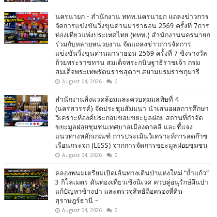
นครนายก - สำนักงาน ททท.นครนายก แถลงข่าวการ
จัดการแข่งขันวิ่งขุนด่านมาราธอน 2569 ครั้งที่ 7การ
ท่องเที่ยวแห่งประเทศไทย (ททท.) สำนักงานนครนายก
ร่วมกับหลายหน่วยงาน จัดแถลงข่าวการจัดการ
แข่งขันวิ่งขุนด่านมาราธอน 2569 ครั้งที่ 7 ชิงรางวัล
ถ้วยพระราชทาน สมเด็จพระกนิษฐาธิราชเจ้า กรม
สมเด็จพระเทพรัตนราชสุดาฯ สยามบรมราชกุมารี
August 04, 2026
0
สำนักงานสิ่งแวดล้อมและควบคุมมลพิษที่ 4
(นครสวรรค์) จัดประชุมสัมมนา นำเสนอผลการศึกษา
วิเคราะห์องค์ประกอบขอบขยะมูลฝอย สถานที่กำจัด
ขยะมูลฝอยชุมชนเทศบาลเมืองตาคลี และชี้แจง
แนวทางหลักเกณฑ์ การประเมินวิเคราะห์การลดก๊าซ
เรือนกระจก (LESS) จากการจัดการขยะมูลฝอยชุมชน
August 04, 2026
0
คลองพนมเตรียมเปิดเส้นทางเดินป่าแห่งใหม่ “ถ้ำแก้ว”
3 กิโลเมตร ดันท่องเที่ยวเชิงนิเวศ ควบคู่อนุรักษ์ผืนป่า
แก้ปัญหาช้างป่า และตรวจสิทธิถือครองที่ดิน
สุราษฎร์ธานี –
August 04, 2026
0