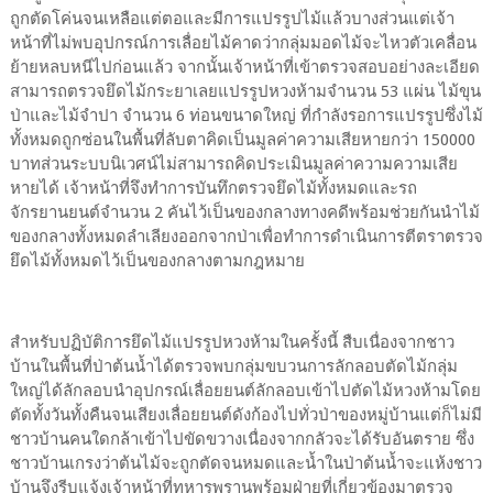
ถูกตัดโค่นจนเหลือแต่ตอและมีการแปรรูปไม้แล้วบางส่วนแต่เจ้า
หน้าที่ไม่พบอุปกรณ์การเลื่อยไม้คาดว่ากลุ่มมอดไม้จะไหวตัวเคลื่อน
ย้ายหลบหนีไปก่อนแล้ว จากนั้นเจ้าหน้าที่เข้าตรวจสอบอย่างละเอียด
สามารถตรวจยึดไม้กระยาเลยแปรรูปหวงห้ามจำนวน 53 แผ่น ไม้ขุน
ป่าและไม้จำปา จำนวน 6 ท่อนขนาดใหญ่ ที่กำลังรอการแปรรูปซึ่งไม้
ทั้งหมดถูกซ่อนในพื้นที่ลับตาคิดเป็นมูลค่าความเสียหายกว่า 150000
บาทส่วนระบบนิเวศน์ไม่สามารถคิดประเมินมูลค่าความความเสีย
หายได้ เจ้าหน้าที่จึงทำการบันทึกตรวจยึดไม้ทั้งหมดและรถ
จักรยานยนต์จำนวน 2 คันไว้เป็นของกลางทางคดีพร้อมช่วยกันนำไม้
ของกลางทั้งหมดลำเลียงออกจากป่าเพื่อทำการดำเนินการตีตราตรวจ
ยึดไม้ทั้งหมดไว้เป็นของกลางตามกฎหมาย
สำหรับปฏิบัติการยึดไม้แปรรูปหวงห้ามในครั้งนี้ สืบเนื่องจากชาว
บ้านในพื้นที่ป่าต้นน้ำได้ตรวจพบกลุ่มขบวนการลักลอบตัดไม้กลุ่ม
ใหญ่ได้ลักลอบนำอุปกรณ์เลื่อยยนต์ลักลอบเข้าไปตัดไม้หวงห้ามโดย
ตัดทั้งวันทั้งคืนจนเสียงเลื่อยยนต์ดังก้องไปทั่วป่าของหมู่บ้านแต่ก็ไม่มี
ชาวบ้านคนใดกล้าเข้าไปขัดขวางเนื่องจากกลัวจะได้รับอันตราย ซึ่ง
ชาวบ้านเกรงว่าต้นไม้จะถูกตัดจนหมดและน้ำในป่าต้นน้ำจะแห้งชาว
บ้านจึงรีบแจ้งเจ้าหน้าที่ทหารพรานพร้อมฝ่ายที่เกี่ยวข้องมาตรวจ