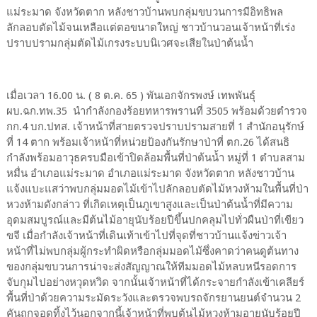
แม่ระมาด จังหวัดตาก หลังชาวบ้านพบกลุ่มขบวนการมีอิทธิพล
ลักลอบตัดไม้จนเหลือแต่ตอขนาดใหญ่ ชาวบ้านวอนเจ้าหน้าที่เร่ง
ปราบปรามกลุ่มตัดไม้เกรงระบบนิเวศจะเสียในป่าต้นน้ำ
เมื่อเวลา 16.00 น. ( 8 ต.ค. 65 ) พันเอกจักรพงษ์ เทพพันธุ์
ผบ.ฉก.ทพ.35 นำกำลังกองร้อยทหารพรานที่ 3505 พร้อมด้วยตำรวจ
กก.4 บก.ปทส. เจ้าหน้าที่สายตรวจปราบปรามสายที่ 1 สำนักอนุรักษ์
ที่ 14 ตาก พร้อมเจ้าหน้าที่หน่วยป้องกันรักษาป่าที่ ตก.26 ได้สนธิ
กำลังพร้อมอาวุธครบมือเข้าปิดล้อมพื้นที่ป่าต้นน้ำ หมู่ที่ 1 ตำบลสาม
หมื่น อำเภอแม่ระมาด อำเภอแม่ระมาด จังหวัดตาก หลังชาวบ้าน
แจ้งแบะแสว่าพบกลุ่มมอดไม้เข้าไปลักลอบตัดไม้หวงห้ามในพื้นที่ป่า
หวงห้ามดังกล่าว ที่เกิดเหตุเป็นภูเขาสูงและเป็นป่าต้นน้ำที่มีความ
อุดมสมบูรณ์และมีต้นไม้อายุนับร้อยปีขึ้นปกคลุมไปทั่วผืนป่าที่เขียว
ขจี เมื่อกำลังเจ้าหน้าที่เดินเท้าเข้าไปที่จุดที่ชาวบ้านแจ้งข่าวเจ้า
หน้าที่ไม่พบกลุ่มผู้กระทำผิดหรือกลุ่มมอดไม้ซึ่งคาดว่าคนดูต้นทาง
ของกลุ่มขบวนการน่าจะส่งสัญญาณให้ทีมมอดไม้หลบหนีรอดการ
จับกุมไปอย่างหวุดหวิด จากนั้นเจ้าหน้าที่ได้กระจายกำลังเข้าเคลียร์
พื้นที่ป่าด้วยความระมัดระวังและตรวจพบรถจักรยานยนต์จำนวน 2
คันถูกจอดทิ้งไว้นอกจากนี้เจ้าหน้าที่พบต้นไม้หวงห้ามอายุนับร้อยปี