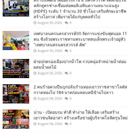
สถาบันพัฒนาฝีมือแรงงาน 8 นครสวรรค์ จัดฝึกอบรม
หลักสูตรช่างเชื่อมท่อพอลิเอทินความหนาแน่นสูง
(HDPE) ระดับ 1 จำนวน 30 ชั่วโมง เสริมทักษะอาชีพ
สร้างโอกาส เพิ่มรายได้แก่บุคคลทั่วไป
August 05, 2026
0
เทศบาลนครนครสวรรค์!!!! จัดการแข่งขันฟุตบอล 11
คน ชิงถ้วยพระราชทานพระบาทสมเด็จพระเจ้าอยู่หัว
"เทศบาลนครนครสวรรค์ คัพ"
August 05, 2026
0
ฝ่ายปกครองเมืองปากน้ำโพ รวบหนุ่มจำหน่ายน้ำท่อม
ผสมน้ำผลไม้
August 05, 2026
0
2 คนร้ายควงปืนบุกปล้นร้านทองเยาวราชสาขาโลตัส
กวาดทองไป 184 บาทก่อนหลบหนีข้ามไปลาว
August 04, 2026
0
น่าน - เปิดอบรม ทำดี ทำง่าย ให้เลือด เสริมสร้าง
เยาวชนจิตอาสา สร้างเครือข่ายผู้บริจาคโลหิตรุ่นใหม่
August 04, 2026
0