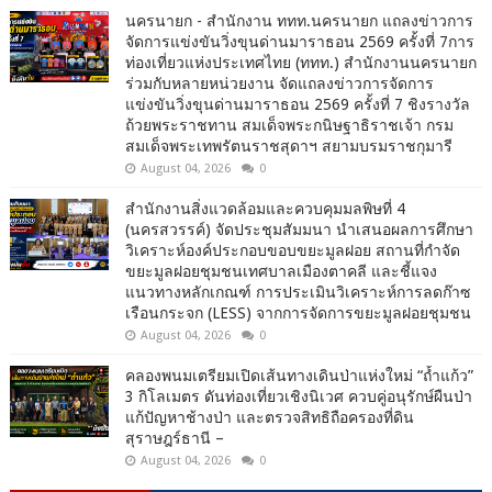
นครนายก - สำนักงาน ททท.นครนายก แถลงข่าวการ
จัดการแข่งขันวิ่งขุนด่านมาราธอน 2569 ครั้งที่ 7การ
ท่องเที่ยวแห่งประเทศไทย (ททท.) สำนักงานนครนายก
ร่วมกับหลายหน่วยงาน จัดแถลงข่าวการจัดการ
แข่งขันวิ่งขุนด่านมาราธอน 2569 ครั้งที่ 7 ชิงรางวัล
ถ้วยพระราชทาน สมเด็จพระกนิษฐาธิราชเจ้า กรม
สมเด็จพระเทพรัตนราชสุดาฯ สยามบรมราชกุมารี
August 04, 2026
0
สำนักงานสิ่งแวดล้อมและควบคุมมลพิษที่ 4
(นครสวรรค์) จัดประชุมสัมมนา นำเสนอผลการศึกษา
วิเคราะห์องค์ประกอบขอบขยะมูลฝอย สถานที่กำจัด
ขยะมูลฝอยชุมชนเทศบาลเมืองตาคลี และชี้แจง
แนวทางหลักเกณฑ์ การประเมินวิเคราะห์การลดก๊าซ
เรือนกระจก (LESS) จากการจัดการขยะมูลฝอยชุมชน
August 04, 2026
0
คลองพนมเตรียมเปิดเส้นทางเดินป่าแห่งใหม่ “ถ้ำแก้ว”
3 กิโลเมตร ดันท่องเที่ยวเชิงนิเวศ ควบคู่อนุรักษ์ผืนป่า
แก้ปัญหาช้างป่า และตรวจสิทธิถือครองที่ดิน
สุราษฎร์ธานี –
August 04, 2026
0