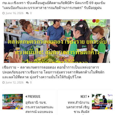
กษ.ฉะเชิงเทรา ขับเคลื่อนศูนย์ติดตามภัยพิบัติฯ นัดแรกปี 69 คุมเข้ม
“แผนป้องกันและบรรเทาสาธารณภัยด้านการเกษตร” รับมือฤดูฝน
June 16, 2026
0
เชียงราย – ตลาดเกษตรกรดอยตอง ตอกย้ำการเป็นแหล่งอาหาร
ปลอดภัยของชาวเชียงราย โดยการสุ่มตรวจสารพิษตกค้างในพืชผัก
และผลไม้ที่ตลาด มุ่งสร้างความมั่นใจให้กับผู้บริโภค
June 12, 2026
0
PREVIOUS
NEXT
อุทัยธานี-รมช.
ททท.สำนักงาน
กระทรวงเกษตรและ
นครสวรรค์​ เชิญ
สหกรณ์ มอบหมอน
ชวน สัมผัส