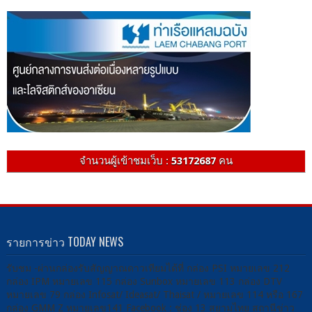
จำนวนผู้เข้าชมเว็บ :
53172687
คน
รายการข่าว TODAY NEWS
รับชม -ผ่านกล่องรับสัญญาณดาวเทียมได้ที่ กล่อง PSI หมายเลข 212
กล่อง IPM หมายเลข 115 กล่อง Sunbox หมายเลข 113 กล่อง DTV
หมายเลข 79 กล่อง Infosat/ Ideasat/ Thaisat / หมายเลข 114 หรือ 167
กล่อง GMM Z หมายเลข141 Facebook : ช่อง 13 สยามไทย สถานีข่าว