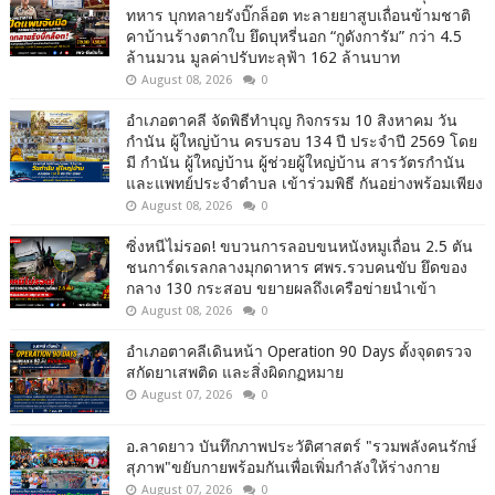
ทหาร บุกทลายรังบิ๊กล็อต ทะลายยาสูบเถื่อนข้ามชาติ
คาบ้านร้างตากใบ ยึดบุหรี่นอก “กูดังการัม” กว่า 4.5
ล้านมวน มูลค่าปรับทะลุฟ้า 162 ล้านบาท
August 08, 2026
0
อำเภอตาคลี จัดพิธีทำบุญ กิจกรรม 10 สิงหาคม วัน
กำนัน ผู้ใหญ่บ้าน ครบรอบ 134 ปี ประจำปี 2569 โดย
มี กำนัน ผู้ใหญ่บ้าน ผู้ช่วยผู้ใหญ่บ้าน สารวัตรกำนัน
และแพทย์ประจำตำบล เข้าร่วมพิธี กันอย่างพร้อมเพียง
August 08, 2026
0
ซิ่งหนีไม่รอด! ขบวนการลอบขนหนังหมูเถื่อน 2.5 ตัน
ชนการ์ดเรลกลางมุกดาหาร ศพร.รวบคนขับ ยึดของ
กลาง 130 กระสอบ ขยายผลถึงเครือข่ายนำเข้า
August 08, 2026
0
อำเภอตาคลีเดินหน้า Operation 90 Days ตั้งจุดตรวจ
สกัดยาเสพติด และสิ่งผิดกฏหมาย
August 07, 2026
0
อ.ลาดยาว บันทึกภาพประวัติศาสตร์ "รวมพลังคนรักษ์
สุภาพ"ขยับกายพร้อมกันเพื่อเพิ่มกำลังให้ร่างกาย
August 07, 2026
0