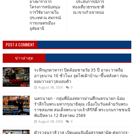
ยางพาราจาก
ประสบการณ์การ
โครงการสนับสนุน
ท่องเที่ยวธรรมชาติ
การใช้ยางภายใน
ณ เขาแก้วเขาหน่อ
ประเทศ ณ สหกรณ์
การเกษตรเมือง
อุทัยธานี
POST A COMMENT
ข่าวล่าสุด
ระทึกมุกดาหาร! ปิดล้อมชายวัย 35 ปี อาละวาดถือ
อาวุธนาน 10 ชั่วโมง จุดไฟเผิาบ้าน–ขึ้นหลังคา ก่อน
ยอมวางอาวุธมอบตัว
August 08, 2026
0
นครนายก - กลุ่มพี่น้องทหารผ่านศึกนครนายก น้อม
รำลึกในพระมหากรุณาธิคุณ เนื่องในวันคล้ายวันพระ
ราชสมภพ สมเด็จพระนางเจ้าสิริกิติ์ พระบรมราชชนนี
พันปีหลวง 12 สิงหาคม 2569
August 08, 2026
0
ตำรวจนราธิวาส เปิดแผนจับมือสรรพสามิต-ศุลกากร-