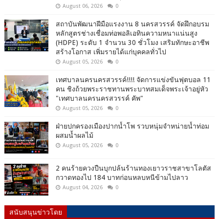
August 06, 2026
0
สถาบันพัฒนาฝีมือแรงงาน 8 นครสวรรค์ จัดฝึกอบรม
หลักสูตรช่างเชื่อมท่อพอลิเอทินความหนาแน่นสูง
(HDPE) ระดับ 1 จำนวน 30 ชั่วโมง เสริมทักษะอาชีพ
สร้างโอกาส เพิ่มรายได้แก่บุคคลทั่วไป
August 05, 2026
0
เทศบาลนครนครสวรรค์!!!! จัดการแข่งขันฟุตบอล 11
คน ชิงถ้วยพระราชทานพระบาทสมเด็จพระเจ้าอยู่หัว
"เทศบาลนครนครสวรรค์ คัพ"
August 05, 2026
0
ฝ่ายปกครองเมืองปากน้ำโพ รวบหนุ่มจำหน่ายน้ำท่อม
ผสมน้ำผลไม้
August 05, 2026
0
2 คนร้ายควงปืนบุกปล้นร้านทองเยาวราชสาขาโลตัส
กวาดทองไป 184 บาทก่อนหลบหนีข้ามไปลาว
August 04, 2026
0
สนับสนุนข่าวโดย