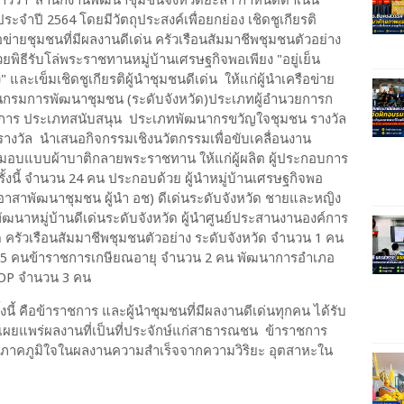
่าวว่า สำนักงานพัฒนาชุมชนจังหวัดยะลา กำหนดดำเนิน
จำปี 2564 โดยมีวัตถุประสงค์เพื่อยกย่อง เชิดชูเกียรติ
อข่ายชุมชนที่มีผลงานดีเด่น ครัวเรือนสัมมาชีพชุมชนตัวอย่าง
ิธีรับโล่พระราชทานหมู่บ้านเศรษฐกิจพอเพียง "อยู่เย็น
ง" และเข็มเชิดชูเกียรติผู้นำชุมชนดีเด่น ให้แก่ผู้นำเครือข่าย
ด่นกรมการพัฒนาชุมชน (ระดับจังหวัด)ประเภทผู้อำนวยการก
าการ ประเภทสนับสนุน ประเภทพัฒนากรขวัญใจชุมชน รางวัล
งวัล นำเสนอกิจกรรมเชิงนวัตกรรมเพื่อขับเคลื่อนงาน
บแบบผ้าบาติกลายพระราชทาน ให้แก่ผู้ผลิต ผู้ประกอบการ
ั้งนี้ จำนวน 24 คน ประกอบด้วย ผู้นำหมู่บ้านเศรษฐกิจพอ
ผู้นำอาสาพัฒนาชุมชน ผู้นำ อช) ดีเด่นระดับจังหวัด ชายและหญิง
ฒนาหมู่บ้านดีเด่นระดับจังหวัด ผู้นำศูนย์ประสานงานองค์การ
 ครัวเรือนสัมมาชีพชุมชนตัวอย่าง ระดับจังหวัด จำนวน 1 คน
 5 คนข้าราชการเกษียณอายุ จำนวน 2 คน พัฒนาการอำเภอ
OTOP จำนวน 3 คน
งนี้ คือข้าราชการ และผู้นำชุมชนที่มีผลงานดีเด่นทุกคน ได้รับ
ณเผยแพร่ผลงานที่เป็นที่ประจักษ์แก่สาธารณชน ข้าราชการ
ามภาคภูมิใจในผลงานความสำเร็จจากความวิริยะ อุตสาหะใน