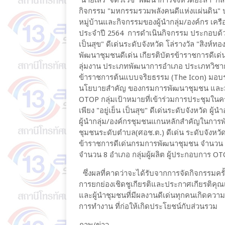
นายเสรี จิตรเวช พัฒนาการจังหวัดยะลา กล
กิจกรรม "มหกรรมรวมพลังคนดีแห่งแผ่นดิน" ประ
หมู่บ้านและกิจกรรมของผู้นำกลุ่ม/องค์กร เครื
ประจำปี 2564 การดำเนินกิจกรรม ประกอบด้วยพ
เป็นสุข" ดีเด่นระดับจังหวัด โล่รางวัล "สิงห์ทอ
พัฒนาชุมชนดีเด่น เกียรติบัตรข้าราชการดีเ
ลุ่มงาน ประเภทพัฒนาการอำเภอ ประเภทวิช
ข้าราชการต้นแบบจริยธรรม (The Icon) มอบรา
นโยบายสำคัญ ของกรมการพัฒนาชุมชน และมอ
OTOP กลุ่มเป้าหมายที่เข้าร่วมการประชุมในคร
เพียง "อยู่เย็น เป็นสุข" ดีเด่นระดับจังหวัด 
ผู้นำกลุ่ม/องค์กรชุมชนแกนหลักสำคัญในการพั
ชุมชนระดับตำบล(ศอช.ต.) ดีเด่น ระดับจังหวัด
ข้าราชการดีเด่นกรมการพัฒนาชุมชน จำนวน
จำนวน 8 อำเภอ กลุ่มผู้ผลิต ผู้ประกอบการ 
ซึ่งผลที่คาดว่าจะได้รับจากการจัดกิจกรรมครั้
การยกย่องเชิดชูเกียรติและประกาศเกียรติคุ
และผู้นำชุมชนที่มีผลงานดีเด่นทุกคนเกิดคว
การทำงาน ที่ก่อให้เกิดประโยชน์กับส่วนรวม