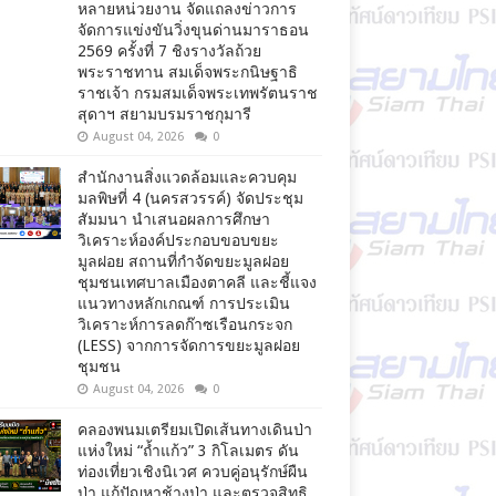
หลายหน่วยงาน จัดแถลงข่าวการ
จัดการแข่งขันวิ่งขุนด่านมาราธอน
2569 ครั้งที่ 7 ชิงรางวัลถ้วย
พระราชทาน สมเด็จพระกนิษฐาธิ
ราชเจ้า กรมสมเด็จพระเทพรัตนราช
สุดาฯ สยามบรมราชกุมารี
August 04, 2026
0
สำนักงานสิ่งแวดล้อมและควบคุม
มลพิษที่ 4 (นครสวรรค์) จัดประชุม
สัมมนา นำเสนอผลการศึกษา
วิเคราะห์องค์ประกอบขอบขยะ
มูลฝอย สถานที่กำจัดขยะมูลฝอย
ชุมชนเทศบาลเมืองตาคลี และชี้แจง
แนวทางหลักเกณฑ์ การประเมิน
วิเคราะห์การลดก๊าซเรือนกระจก
(LESS) จากการจัดการขยะมูลฝอย
ชุมชน
August 04, 2026
0
คลองพนมเตรียมเปิดเส้นทางเดินป่า
แห่งใหม่ “ถ้ำแก้ว” 3 กิโลเมตร ดัน
ท่องเที่ยวเชิงนิเวศ ควบคู่อนุรักษ์ผืน
ป่า แก้ปัญหาช้างป่า และตรวจสิทธิ