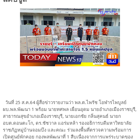
วันที่ 25 ส.ค.64 ผู้สื่อข่าวรายงานว่า พล.ต.ไพรัช โอฬารไพบูลย์
ผบ.พล.พัฒนา 1 พร้อม นายทศพล เผื่อนอุดม นายอำเภอเมืองราชบุรี,
สาธารณสุขอำเภอเมืองราชบุรี, นายเอกชัย กลิ่นสุคนธ์ นายก
อบต.ดอนตะโก, ดร.ชัชวาล แอร่มหล้า รองอธิการบดีมหาวิทยาลัย
ราชภัฏหมู่บ้านจอมบึง และคณะ ร่วมลงพื้นที่ตรวจความพร้อมการ
เปิดศูนย์พักคอย กองพลพัฒนาที่ 1 สืบเนื่องจากการแพร่ระบาดของ