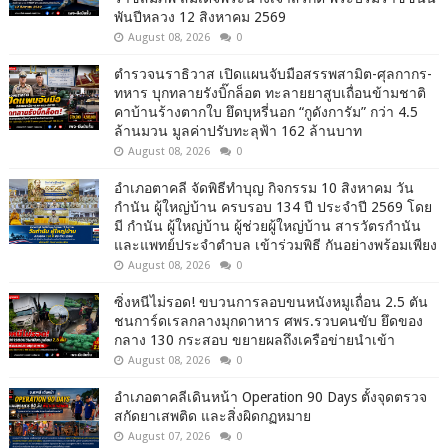
พันปีหลวง 12 สิงหาคม 2569
August 08, 2026
0
ตำรวจนราธิวาส เปิดแผนจับมือสรรพสามิต-ศุลกากร-
ทหาร บุกทลายรังบิ๊กล็อต ทะลายยาสูบเถื่อนข้ามชาติ
คาบ้านร้างตากใบ ยึดบุหรี่นอก “กูดังการัม” กว่า 4.5
ล้านมวน มูลค่าปรับทะลุฟ้า 162 ล้านบาท
August 08, 2026
0
อำเภอตาคลี จัดพิธีทำบุญ กิจกรรม 10 สิงหาคม วัน
กำนัน ผู้ใหญ่บ้าน ครบรอบ 134 ปี ประจำปี 2569 โดย
มี กำนัน ผู้ใหญ่บ้าน ผู้ช่วยผู้ใหญ่บ้าน สารวัตรกำนัน
และแพทย์ประจำตำบล เข้าร่วมพิธี กันอย่างพร้อมเพียง
August 08, 2026
0
ซิ่งหนีไม่รอด! ขบวนการลอบขนหนังหมูเถื่อน 2.5 ตัน
ชนการ์ดเรลกลางมุกดาหาร ศพร.รวบคนขับ ยึดของ
กลาง 130 กระสอบ ขยายผลถึงเครือข่ายนำเข้า
August 08, 2026
0
อำเภอตาคลีเดินหน้า Operation 90 Days ตั้งจุดตรวจ
สกัดยาเสพติด และสิ่งผิดกฏหมาย
August 07, 2026
0