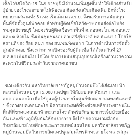
เชื้อไวรัสโควิด-19 ในจ.ราชบุรี มีจำนวนเพิ่มสูงขึ้น ทำให้เตียงสำหรับ
ผู้ป่วยของโรงพยาบาลไม่เพียงพอ ต้องเร่งเสริมเตียงเพิ่ม อีกทั้งโรง
พยาบาลสนามทั้ง 5 แห่ง เริ่มเต็ม ผวจ.ร.บ. จึงขอรับการสนับสนุน
พื้นที่จัดตั้งศูนย์พักคอย สำหรับผู้ติดเชื้อโควิด-19 ก่อนส่งต่อไปยัง
รพ.ศูนย์ราชบุรี โดยจะรับผู้ติดเชื้อจากพื้นที่ ต.ดอนตะโก, ต.ดอนแร่
และ ต.ห้วยไผ่ ซึ่งเป็นชุมชนรอบค่ายศรีสุริยวงศ์ พล.พัฒนา 1 โดยใช้
สถานที่ของ ร้อย.คม.1 กอง สน.พล.พัฒนา 1 ในการดำเนินการจัดตั้ง
ศูนย์พักคอย ซึ่งจะสามารถเปิดรองรับผู้ติดเชื้อ ได้ตั้งแต่วันที่ 27
ส.ค.64 เป็นต้นไป ได้โดยรับการสนับสนุนอุปกรณ์เครื่องอำนวยความ
สะดวกในชีวิตประจำวันจากภาคเอกชน
ขณะเดียวกัน มหาวิทยาลัยราชภัฏหมู่บ้านจอมบึง ได้ส่งมอบ ฟ้า
ทะลายโจรแคปซูล 15,000 แคปซูล ให้กับผบ.พล.พัฒนา 1 และ
อบต.ดอนตะโก เพื่อใช้ดูแลผู้ป่วยภายในศูนย์พักคอย กองพลพัฒนาที่
1 ซึ่งทางอบต.ดอนตะโก มีความประสงค์ที่จะช่วยเหลือประชาชนใน
พื้นที่ที่ขาดแคลนยาฟ้าทะลายโจร สำหรับรักษาอาการเจ็บป่วยเบื้อง
ต้น และสร้างภูมิคุ้มกันให้กับร่างกาย จึงได้ขอความร่วมมือกับ
วิทยาลัยมวยไทยศึกษาและการแพทย์แผนไทย มหาวิทยาลัยราชภัฏ
หมู่บ้านจอมบึง ในการผลิตแคปซูลสมุนไพรฟ้าทะลายโจรและสมุน