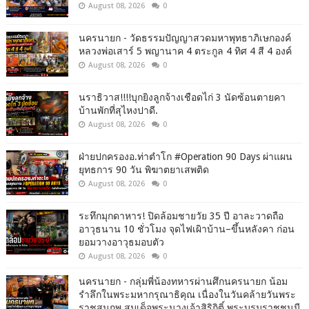
August 08, 2026
0
นครนายก - วัดธรรมปัญญาสวดมหาพุทธาภิเษกองค์
หลวงพ่อเสาร์ 5 พญานาค 4 ตระกูล 4 ทิศ 4 สี 4 องค์
August 08, 2026
0
นราธิวาส!!!!บุกยิงลูกจ้างเชือดไก่ 3 นัดซ้อนตายคา
บ้านพักที่สุไหงปาดี.
August 08, 2026
0
ฝ่ายปกครองอ.ท่าตำโก #Operation 90 Days ผ่าแผน
ยุทธการ 90 วัน พิฆาตยาเสพติด
August 08, 2026
0
ระทึกมุกดาหาร! ปิดล้อมชายวัย 35 ปี อาละวาดถือ
อาวุธนาน 10 ชั่วโมง จุดไฟเผิาบ้าน–ขึ้นหลังคา ก่อน
ยอมวางอาวุธมอบตัว
August 08, 2026
0
นครนายก - กลุ่มพี่น้องทหารผ่านศึกนครนายก น้อม
รำลึกในพระมหากรุณาธิคุณ เนื่องในวันคล้ายวันพระ
ราชสมภพ สมเด็จพระนางเจ้าสิริกิติ์ พระบรมราชชนนี