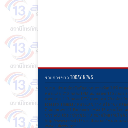
รายการข่าว TODAY NEWS
รับชม -ผ่านกล่องรับสัญญาณดาวเทียมได้ที่ กล่อ
หมายเลข 212 กล่อง IPM หมายเลข 115 กล่อง 
หมายเลข 113 กล่อง DTV หมายเลข 79 กล่อง Inf
Ideasat/ Thaisat / หมายเลข 114 หรือ 167 กล่
Z หมายเลข141 Facebook : ช่อง 13 สยามไทย ส
ข่าว YouTube : ข่าวช่อง 13 สยามไทย เว็บไซต์ :
http://www.newstv13siamthai.com/ ชมสดออนไล
www.13livetv.com