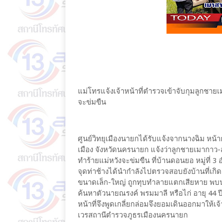
แม่โทรแจ้งเจ้าหน้าที่ตำรวจเข้าจับกุมลูก
จะข่มขืน
ศูนย์วิทยุเมืองนายกได้รับแจ้งจากนางฉิม หน้าก
เมือง จังหวัดนครนายก แจ้งว่าลูกชายเมากาว
ทำร้ายแม่หวังจะข่มขืน ที่บ้านดอนยอ หมู่ที่ 
จุดท่าช้างได้นำกำลังไปตรวจสอบยังบ้านที่เกิด
ขนาดเล็ก-ใหญ่ ถูกทุบทำลายแตกเสียหาย พบนาง
ค้นหาตัวนายณรงค์ พรมมาลี หรือไก่ อายุ 44 ปี
หน้าที่จึงพูดเกลี่ยกล่อมจึงยอมเดินออกมาให้
เวรสถานีตำรวจภูธรเมืองนครนายก