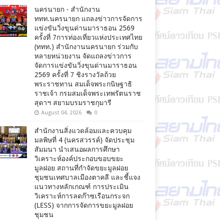
นครนายก - สำนักงาน
ททท.นครนายก แถลงข่าวการจัดการ
แข่งขันวิ่งขุนด่านมาราธอน 2569
ครั้งที่ 7การท่องเที่ยวแห่งประเทศไทย
(ททท.) สำนักงานนครนายก ร่วมกับ
หลายหน่วยงาน จัดแถลงข่าวการ
จัดการแข่งขันวิ่งขุนด่านมาราธอน
2569 ครั้งที่ 7 ชิงรางวัลถ้วย
พระราชทาน สมเด็จพระกนิษฐาธิ
ราชเจ้า กรมสมเด็จพระเทพรัตนราช
สุดาฯ สยามบรมราชกุมารี
August 04, 2026
0
สำนักงานสิ่งแวดล้อมและควบคุม
มลพิษที่ 4 (นครสวรรค์) จัดประชุม
สัมมนา นำเสนอผลการศึกษา
วิเคราะห์องค์ประกอบขอบขยะ
มูลฝอย สถานที่กำจัดขยะมูลฝอย
ชุมชนเทศบาลเมืองตาคลี และชี้แจง
แนวทางหลักเกณฑ์ การประเมิน
วิเคราะห์การลดก๊าซเรือนกระจก
(LESS) จากการจัดการขยะมูลฝอย
ชุมชน