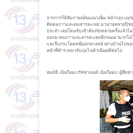
จากการให้สัมภาษณ์ของนางฉิม หน้ากอง แม่ของน
ติดดมกาวและดมสารละเหย มานานหลายปีชอบ
ประจำ เคยโดนจับเข้าห้องขังหลายครั้งแล้วไม่กี่
ออกมาดมกาวและสารละเหยอีกจนเมามากไม่ได้
และรีบกระโดดหนีออกทางหน้าต่างบ้านไปขอควา
หน้าที่ตำรวจมาจับกุมไปดำเนินคดีต่อไป
สมบัติ เนินใหม่//รัชชานนท์ เนินใหม่// ผู้สื่อ