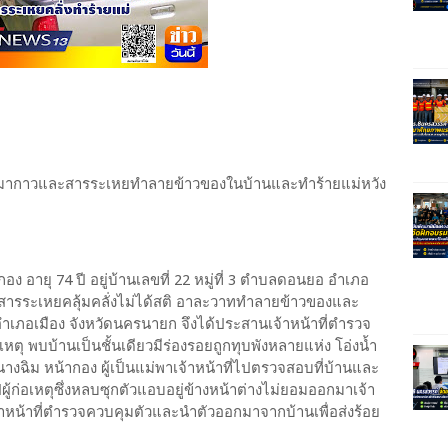
ชายเมากาวและสารระเหยทำลายข้าวของในบ้านและทำร้ายแม่หวัง
อง อายุ 74 ปี อยู่บ้านเลขที่ 22 หมู่ที่ 3 ตำบลดอนยอ อำเภอ
-สารระเหยคลุ้มคลั่งไม่ได้สติ อาละวาททำลายข้าวของและ
3 อำเภอเมือง จังหวัดนครนายก จึงได้ประสานเจ้าหน้าที่ตำรวจ
เหตุ พบบ้านเป็นชั้นเดียวมีร่องรอยถูกทุบพังหลายแห่ง โอ่งน้ำ
ฉิม หน้ากอง ผู้เป็นแม่พาเจ้าหน้าที่ไปตรวจสอบที่บ้านและ
ผู้ก่อเหตุซึ่งหลบซุกตัวแอบอยู่ข้างหน้าต่างไม่ยอมออกมาเจ้า
เจ้าหน้าที่ตำรวจควบคุมตัวและนำตัวออกมาจากบ้านเพื่อส่งร้อย