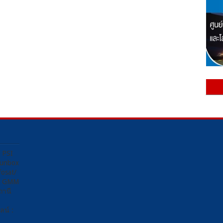
ง PSI
Sunbox
osat/
อง GMM
ถานี
น์ :