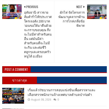
PREVIOUS
NEXT
อุทัยธานี-สาวขาย
ผักไห่ จัดโครงการ
ส้มตำร่ำไห้!!ประกาศ
พัฒนา​บุคลากร​ด้าน
ใครเจอตัง 200 บาท
การไกล่เกลี่ยข้อ
วอนขอให้มาคืนด้วย
พิพาท
จะกราบขอบคุณ ถึง
จะไม่มีค่าสำหรับคน
อื่น แต่มันมีค่า
สำหรับคนที่จะไม่มี
จะกิน และต่อชีวิ
ตลูกๆและครอบครัว
หนูได้ อ.เมือง
POST A COMMENT
ข่าวล่าสุด
เริ่มแล้ว!!ขบวนการสอบแข่งขันเพื่อสรรหาและ
เลือกสรรพนักงานจ้างเทศบาลตำบลป่าก่อดำ
August 08, 2026
0