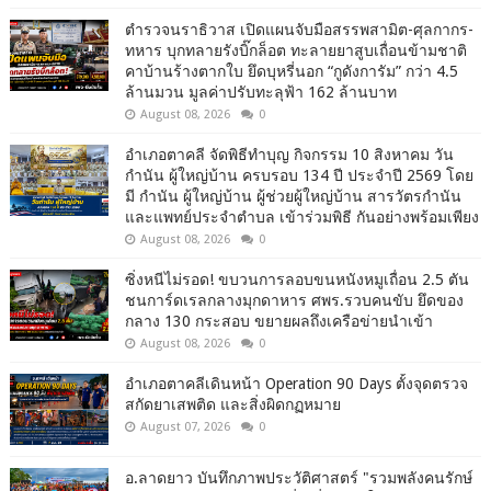
ตำรวจนราธิวาส เปิดแผนจับมือสรรพสามิต-ศุลกากร-
ทหาร บุกทลายรังบิ๊กล็อต ทะลายยาสูบเถื่อนข้ามชาติ
คาบ้านร้างตากใบ ยึดบุหรี่นอก “กูดังการัม” กว่า 4.5
ล้านมวน มูลค่าปรับทะลุฟ้า 162 ล้านบาท
August 08, 2026
0
อำเภอตาคลี จัดพิธีทำบุญ กิจกรรม 10 สิงหาคม วัน
กำนัน ผู้ใหญ่บ้าน ครบรอบ 134 ปี ประจำปี 2569 โดย
มี กำนัน ผู้ใหญ่บ้าน ผู้ช่วยผู้ใหญ่บ้าน สารวัตรกำนัน
และแพทย์ประจำตำบล เข้าร่วมพิธี กันอย่างพร้อมเพียง
August 08, 2026
0
ซิ่งหนีไม่รอด! ขบวนการลอบขนหนังหมูเถื่อน 2.5 ตัน
ชนการ์ดเรลกลางมุกดาหาร ศพร.รวบคนขับ ยึดของ
กลาง 130 กระสอบ ขยายผลถึงเครือข่ายนำเข้า
August 08, 2026
0
อำเภอตาคลีเดินหน้า Operation 90 Days ตั้งจุดตรวจ
สกัดยาเสพติด และสิ่งผิดกฏหมาย
August 07, 2026
0
อ.ลาดยาว บันทึกภาพประวัติศาสตร์ "รวมพลังคนรักษ์