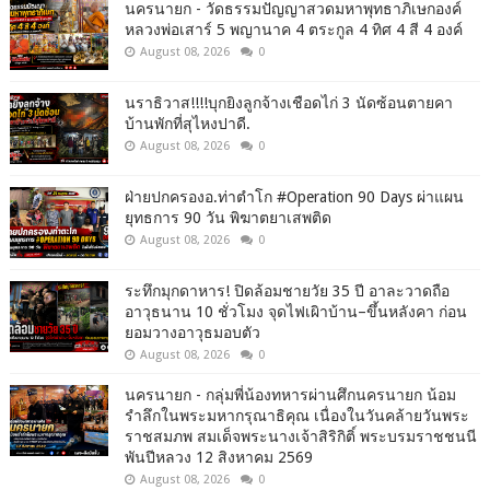
นครนายก - วัดธรรมปัญญาสวดมหาพุทธาภิเษกองค์
หลวงพ่อเสาร์ 5 พญานาค 4 ตระกูล 4 ทิศ 4 สี 4 องค์
August 08, 2026
0
นราธิวาส!!!!บุกยิงลูกจ้างเชือดไก่ 3 นัดซ้อนตายคา
บ้านพักที่สุไหงปาดี.
August 08, 2026
0
ฝ่ายปกครองอ.ท่าตำโก #Operation 90 Days ผ่าแผน
ยุทธการ 90 วัน พิฆาตยาเสพติด
August 08, 2026
0
ระทึกมุกดาหาร! ปิดล้อมชายวัย 35 ปี อาละวาดถือ
อาวุธนาน 10 ชั่วโมง จุดไฟเผิาบ้าน–ขึ้นหลังคา ก่อน
ยอมวางอาวุธมอบตัว
August 08, 2026
0
นครนายก - กลุ่มพี่น้องทหารผ่านศึกนครนายก น้อม
รำลึกในพระมหากรุณาธิคุณ เนื่องในวันคล้ายวันพระ
ราชสมภพ สมเด็จพระนางเจ้าสิริกิติ์ พระบรมราชชนนี
พันปีหลวง 12 สิงหาคม 2569
August 08, 2026
0