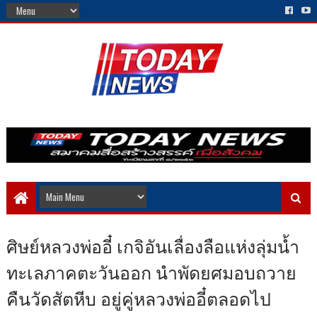
ศิษย์หลวงพ่ออี๋ เกจิอันเลื่องลือแห่งลุ่มน้ำ
ทะเลภาคตะวันออก นำพัดยศมอบถวาย
คืนวัดสัตหีบ อยู่คู่หลวงพ่ออี๋ตลอดไป