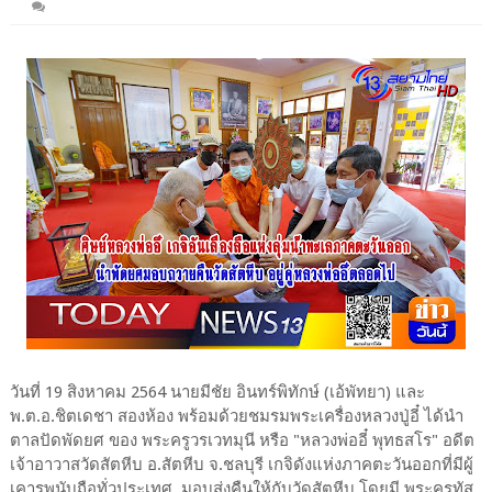
วันที่ 19 สิงหาคม 2564 นายมีชัย อินทร์พิทักษ์ (เอ้พัทยา) และ
พ.ต.อ.ชิตเดชา สองห้อง พร้อมด้วยชมรมพระเครื่องหลวงปู่อี๋ ได้นำ
ตาลปัดพัดยศ ของ พระครูวรเวทมุนี หรือ "หลวงพ่ออี๋ พุทธสโร" อดีต
เจ้าอาวาสวัดสัตหีบ อ.สัตหีบ จ.ชลบุรี เกจิดังแห่งภาคตะวันออกที่มีผู้
เคารพนับถือทั่วประเทศ มอบส่งคืนให้กับวัดสัตหีบ โดยมี พระครูทัส