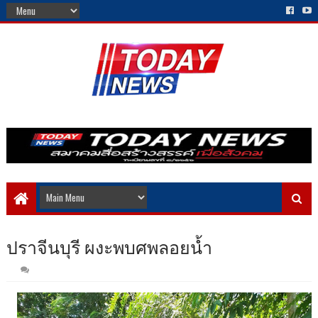
ปราจีนบุรี ผงะพบศพลอยน้ำ