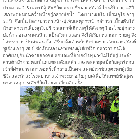
เดินทางตรวจสอบที่เกิดเหตุ พบ บ่อน้ำข้างบ้าน ขนาด 15×8เมตร ลึก
ประมาณ 2-3 เมตรมีผู้เสียชีวิต ทราบชื่อนายสุทัศน์ ไกรศิริ อายุ.47ปี
สภาพศพนอนคว่ำหน้าอยู่กลางบ่อน้ำ โดย นางเสริม เอี่ยมอุไร อายุ
52 ปี ซึ่งเป็น บิดา/มารดา /น้า/ผู้เห็นเหตุการณ์ กล่าวว่า เบื้องต้นได้
นำอาหารมาเลี้ยงสุนัขบริเวณแถวที่เกิดเหตุได้สังเกตุมี อะไรอยู่กลาง
บ่อน้ำ ตอนแรกตนนึกว่าเป็นถังแกลลอน จึงได้เรียกหลานมาช่วยดู จึง
ได้ทราบว่าเป็นศพคน จึงได้รีบแจ้งเจ้าหน้าที่เข้าตรวจสอบนายสุนันท์
ชูเรือง อายุ 20 ปี ซื่งเป็นหลานชายของผู้เสียชีวิต กล่าวว่า ตนได้
อาศัยอยู่กับน้าชายสองคน ลักษณะที่ตัวเองไปๆมาๆไม่ได้อยู่ประจำ
ส่วนตัวน้าชายตนเป็นคนชอบดืมเหล้า และเจอล่าสุดเมื่อวันศุกร์ตอน
เช้าที่ผ่านมาจนมาเจอครั้งนี้กลายเป็นศพ แพทย์เวรชันสูตรศพผู้เสีย
ชีวิตและนำส่งโรงพยาบาลเจ้าพระยาอภัยภูเบศเพื่อให้แพทย์ชันสูตร
หาสาเหตุการเสียชีวิตโดยละเอียดอีกครั้ง