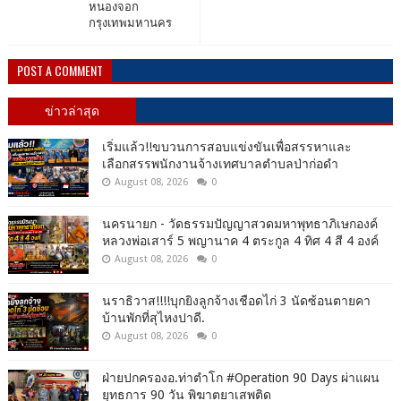
หนองจอก
กรุงเทพมหานคร
POST A COMMENT
ข่าวล่าสุด
เริ่มแล้ว!!ขบวนการสอบแข่งขันเพื่อสรรหาและ
เลือกสรรพนักงานจ้างเทศบาลตำบลป่าก่อดำ
August 08, 2026
0
นครนายก - วัดธรรมปัญญาสวดมหาพุทธาภิเษกองค์
หลวงพ่อเสาร์ 5 พญานาค 4 ตระกูล 4 ทิศ 4 สี 4 องค์
August 08, 2026
0
นราธิวาส!!!!บุกยิงลูกจ้างเชือดไก่ 3 นัดซ้อนตายคา
บ้านพักที่สุไหงปาดี.
August 08, 2026
0
ฝ่ายปกครองอ.ท่าตำโก #Operation 90 Days ผ่าแผน
ยุทธการ 90 วัน พิฆาตยาเสพติด