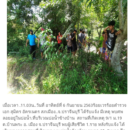
เมื่อเวลา .11.03น..วันที่ อาทิตย์ที่ 6 กันยายน 2563ร้อยเวรร้อยตำรวจ
เอก สุมิตร อัครเนตร สภเมือง..จ.ปราจีนบุรี ได้รับแจ้ง มีเหตุ พบศพ
ลอยอยู่ในบ่อน้ำ.ที่บริเวณบ่อน้ำข้างบ้าน สถานที่เกิดเหตุ 9/1 ม.19
ต.บ้านพระ อ. เมือง จ.ปราจีนบุรี พบผู้เสียชีวิต 1.ราย หลังรับแจ้ง ได้