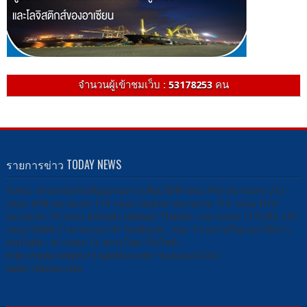
จำนวนผู้เข้าชมเว็บ :
53178253
คน
รายการข่าว TODAY NEWS
รับชม -ผ่านกล่องรับสัญญาณดาวเทียมได้ที่ กล่อง PSI หมายเลข 212
กล่อง IPM หมายเลข 115 กล่อง Sunbox หมายเลข 113 กล่อง DTV
หมายเลข 79 กล่อง Infosat/ Ideasat/ Thaisat / หมายเลข 114 หรือ 167
กล่อง GMM Z หมายเลข141 Facebook : ช่อง 13 สยามไทย สถานีข่าว
YouTube : ข่าวช่อง 13 สยามไทย เว็บไซต์ :
http://www.newstv13siamthai.com/ ชมสดออนไลน์ :
www.13livetv.com