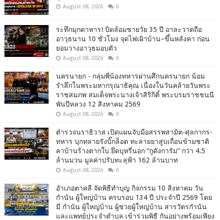
August 08, 2026
0
ระทึกมุกดาหาร! ปิดล้อมชายวัย 35 ปี อาละวาดถือ
อาวุธนาน 10 ชั่วโมง จุดไฟเผิาบ้าน–ขึ้นหลังคา ก่อน
ยอมวางอาวุธมอบตัว
August 08, 2026
0
นครนายก - กลุ่มพี่น้องทหารผ่านศึกนครนายก น้อม
รำลึกในพระมหากรุณาธิคุณ เนื่องในวันคล้ายวันพระ
ราชสมภพ สมเด็จพระนางเจ้าสิริกิติ์ พระบรมราชชนนี
พันปีหลวง 12 สิงหาคม 2569
August 08, 2026
0
ตำรวจนราธิวาส เปิดแผนจับมือสรรพสามิต-ศุลกากร-
ทหาร บุกทลายรังบิ๊กล็อต ทะลายยาสูบเถื่อนข้ามชาติ
คาบ้านร้างตากใบ ยึดบุหรี่นอก “กูดังการัม” กว่า 4.5
ล้านมวน มูลค่าปรับทะลุฟ้า 162 ล้านบาท
August 08, 2026
0
อำเภอตาคลี จัดพิธีทำบุญ กิจกรรม 10 สิงหาคม วัน
กำนัน ผู้ใหญ่บ้าน ครบรอบ 134 ปี ประจำปี 2569 โดย
มี กำนัน ผู้ใหญ่บ้าน ผู้ช่วยผู้ใหญ่บ้าน สารวัตรกำนัน
และแพทย์ประจำตำบล เข้าร่วมพิธี กันอย่างพร้อมเพียง