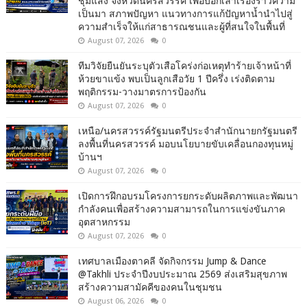
ชุมแสง จังหวัดนครสวรรค์ เพื่อบอกเล่าเรื่องราวความ
เป็นมา สภาพปัญหา แนวทางการแก้ปัญหาน้ำนำไปสู่
ความสำเร็จให้แก่สาธารณชนและผู้ที่สนใจในพื้นที่
August 07, 2026
0
ทีมวิจัยยืนยันระบุตัวเสือโคร่งก่อเหตุทำร้ายเจ้าหน้าที่
ห้วยขาแข้ง พบเป็นลูกเสือวัย 1 ปีครึ่ง เร่งติดตาม
พฤติกรรม-วางมาตรการป้องกัน
August 07, 2026
0
เหนือ/นครสวรรค์รัฐมนตรีประจำสำนักนายกรัฐมนตรี
ลงพื้นที่นครสวรรค์ มอบนโยบายขับเคลื่อนกองทุนหมู่
บ้านฯ
August 07, 2026
0
เปิดการฝึกอบรมโครงการยกระดับผลิตภาพและพัฒนา
กำลังคนเพื่อสร้างความสามารถในการแข่งขันภาค
อุตสาหกรรม
August 07, 2026
0
เทศบาลเมืองตาคลี จัดกิจกรรม Jump & Dance
@Takhli ประจำปีงบประมาณ 2569 ส่งเสริมสุขภาพ
สร้างความสามัคคีของคนในชุมชน
August 06, 2026
0