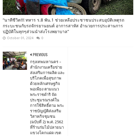
“นาทีชีวิต!!! ทหาร ร.8 พัน.1 ช่วยเหลือประชาชนประสบอุบัติเหตุรถ
กระบะชนกับรถจักรยานยนต์ อาการสาหัส อำนวยการประสานการ
ปฏิบัติในทุกๆส่วนนำส่งโรงพยาบาล”
October 01, 2024
0
PREVIOUS
กรุงเทพมหานคร –
สำนักงานเครือข่าย
ส่งเสริมการผลิต และ
บริโภคเพื่อสุขภาพ
ด้วยหลักเศรษฐกิจ
พอเพียง ตามแนว
พระราชดำริ จัด
ประชุมรณรงค์ใน
การใช้สิทธิ์ตาม พระ
ราชบัญญัติส่งเสริม
วิสาหกิจชุมชน
(ฉบับที่ 2) พ.ศ. 2562
ที่ร้านร่มไม้ปลายนา
แขวงโคกแฝด เขต