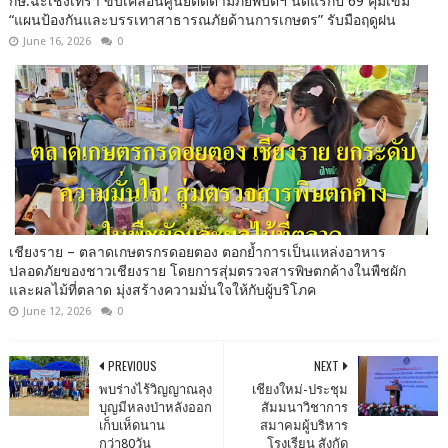
กษ.ฉะเชิงเทรา ขับเคลื่อนศูนย์ติดตามภัยพิบัติฯ นัดแรกปี 69 คุมเข้ม
“แผนป้องกันและบรรเทาสาธารณภัยด้านการเกษตร” รับมือฤดูฝน
June 16, 2026
0
เชียงราย – ตลาดเกษตรกรดอยตอง ตอกย้ำการเป็นแหล่งอาหาร
ปลอดภัยของชาวเชียงราย โดยการสุ่มตรวจสารพิษตกค้างในพืชผัก
และผลไม้ที่ตลาด มุ่งสร้างความมั่นใจให้กับผู้บริโภค
June 12, 2026
0
PREVIOUS
NEXT
พบร่างไร้วิญญาณลุง
เชียงใหม่-ประชุม
บุญมีหลงป่าหลังออก
สัมมนาวิชาการ
เก็บเห็ดนาน
สมาคมผู้บริหาร
กว่า80วัน
โรงเรียน สังกัด