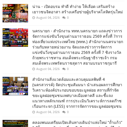
น่าน - เปิดอบรม ทำดี ทำง่าย ให้เลือด เสริมสร้าง
เยาวชนจิตอาสา สร้างเครือข่ายผู้บริจาคโลหิตรุ่นใหม่
August 04, 2026
0
นครนายก - สำนักงาน ททท.นครนายก แถลงข่าวการ
จัดการแข่งขันวิ่งขุนด่านมาราธอน 2569 ครั้งที่ 7การ
ท่องเที่ยวแห่งประเทศไทย (ททท.) สำนักงานนครนายก
ร่วมกับหลายหน่วยงาน จัดแถลงข่าวการจัดการ
แข่งขันวิ่งขุนด่านมาราธอน 2569 ครั้งที่ 7 ชิงรางวัล
ถ้วยพระราชทาน สมเด็จพระกนิษฐาธิราชเจ้า กรม
สมเด็จพระเทพรัตนราชสุดาฯ สยามบรมราชกุมารี
August 04, 2026
0
สำนักงานสิ่งแวดล้อมและควบคุมมลพิษที่ 4
(นครสวรรค์) จัดประชุมสัมมนา นำเสนอผลการศึกษา
วิเคราะห์องค์ประกอบขอบขยะมูลฝอย สถานที่กำจัด
ขยะมูลฝอยชุมชนเทศบาลเมืองตาคลี และชี้แจง
แนวทางหลักเกณฑ์ การประเมินวิเคราะห์การลดก๊าซ
เรือนกระจก (LESS) จากการจัดการขยะมูลฝอยชุมชน
August 04, 2026
0
คลองพนมเตรียมเปิดเส้นทางเดินป่าแห่งใหม่ “ถ้ำแก้ว”