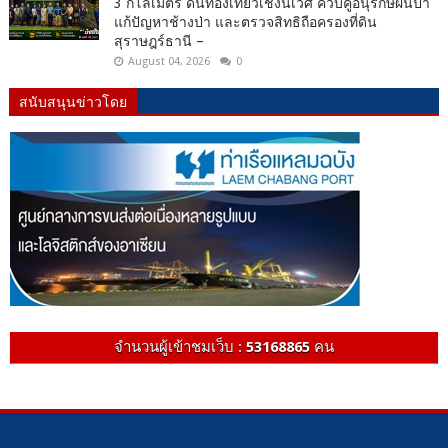
3 กิโลเมตร ดันท่องเที่ยวเชิงนิเวศ ควบคู่อนุรักษ์ผืนป่า
แก้ปัญหาช้างป่า และตรวจสิทธิถือครองที่ดิน
สุราษฎร์ธานี –
August 04, 2026
0
สนับสนุนข่าวโดย
จำนวนผู้เข้าชมเว็บ :
53168865
คน