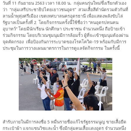
วันที่ 11 กันยายน 2563 เวลา 18.00 น. กลุ่มคนรุ่นใหม่ซึ่งเรียกตัวเอง
ว่า “กลุ่มเสรีประชาธิปไตยเยาวชนอุดร” สวมเสื้อสีดำนัดรวมตัวกันที่
ลานน้ำพุทุ่งศรีเมือง เขตเทศบาลนครอุดรธานี เพื่อแสดงพลังขับไล่
รัฐบาลเป็นครั้งที่ 2 โดยกิจกรรมครั้งนี้ใช้ชื่อว่า “คนอุดรบ่ทนคน
อุบาทว์” โดยมีนักเรียน นักศึกษา ประชาชน จำนวนหนึ่ง ถือป้ายเข้า
ร่วมกิจกรรม โดยบริเวณชุมนุมมีการล้อมรั้ว ผู้ที่จะเข้าชุมนุมต้องผ่าน
จุดคัดกรอง เพื่อป้องกันการระบาดของโรคโควิด-19 พร้อมกับมีการ
ประชุมในการวางแผนมาตรการในการดูแลจัดกิจกรรม ในครั้งนี้
สำรับภายในมีการลงชื่อ 5 หมื่นรายชื่อแก้ไขรัฐธรรมนูญ ขายเสื้อยืด
กระเป๋าผ้า แจกแซนวิชและน้ำ ซึ่งมีกลุ่มคนเสื้อแดงอุดร จำนวนหนึ่ง