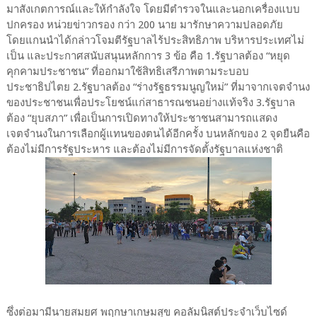
มาสังเกตการณ์และให้กำลังใจ โดยมีตำรวจในและนอกเครื่องแบบ
ปกครอง หน่วยข่าวกรอง กว่า 200 นาย มารักษาความปลอดภัย
โดยแกนนำได้กล่าวโจมตีรัฐบาลไร้ประสิทธิภาพ บริหารประเทศไม่
เป็น และประกาศสนับสนุนหลักการ 3 ข้อ คือ 1.รัฐบาลต้อง “หยุด
คุกคามประชาชน” ที่ออกมาใช้สิทธิเสรีภาพตามระบอบ
ประชาธิปไตย 2.รัฐบาลต้อง “ร่างรัฐธรรมนูญใหม่” ที่มาจากเจตจำนง
ของประชาชนเพื่อประโยชน์แก่สาธารณชนอย่างแท้จริง 3.รัฐบาล
ต้อง “ยุบสภา” เพื่อเป็นการเปิดทางให้ประชาชนสามารถแสดง
เจตจำนงในการเลือกผู้แทนของตนได้อีกครั้ง บนหลักของ 2 จุดยืนคือ
ต้องไม่มีการรัฐประหาร และต้องไม่มีการจัดตั้งรัฐบาลแห่งชาติ
ซึ่งต่อมามีนายสมยศ พฤกษาเกษมสุข คอลัมนิสต์ประจำเว็บไซด์