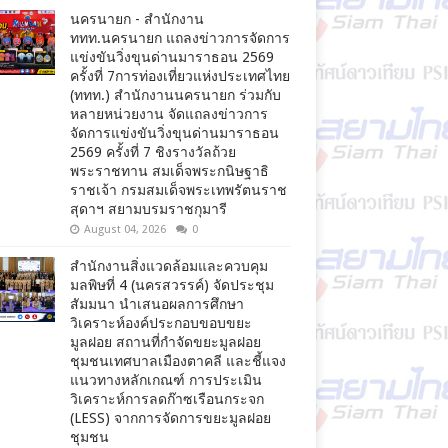
นครนายก - สำนักงาน
ททท.นครนายก แถลงข่าวการจัดการ
แข่งขันวิ่งขุนด่านมาราธอน 2569
ครั้งที่ 7การท่องเที่ยวแห่งประเทศไทย
(ททท.) สำนักงานนครนายก ร่วมกับ
หลายหน่วยงาน จัดแถลงข่าวการ
จัดการแข่งขันวิ่งขุนด่านมาราธอน
2569 ครั้งที่ 7 ชิงรางวัลถ้วย
พระราชทาน สมเด็จพระกนิษฐาธิ
ราชเจ้า กรมสมเด็จพระเทพรัตนราช
สุดาฯ สยามบรมราชกุมารี
August 04, 2026
0
สำนักงานสิ่งแวดล้อมและควบคุม
มลพิษที่ 4 (นครสวรรค์) จัดประชุม
สัมมนา นำเสนอผลการศึกษา
วิเคราะห์องค์ประกอบขอบขยะ
มูลฝอย สถานที่กำจัดขยะมูลฝอย
ชุมชนเทศบาลเมืองตาคลี และชี้แจง
แนวทางหลักเกณฑ์ การประเมิน
วิเคราะห์การลดก๊าซเรือนกระจก
(LESS) จากการจัดการขยะมูลฝอย
ชุมชน