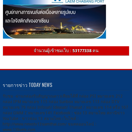
จำนวนผู้เข้าชมเว็บ :
53177338
คน
รายการข่าว TODAY NEWS
รับชม -ผ่านกล่องรับสัญญาณดาวเทียมได้ที่ กล่อง PSI หมายเลข 212
กล่อง IPM หมายเลข 115 กล่อง Sunbox หมายเลข 113 กล่อง DTV
หมายเลข 79 กล่อง Infosat/ Ideasat/ Thaisat / หมายเลข 114 หรือ 167
กล่อง GMM Z หมายเลข141 Facebook : ช่อง 13 สยามไทย สถานีข่าว
YouTube : ข่าวช่อง 13 สยามไทย เว็บไซต์ :
http://www.newstv13siamthai.com/ ชมสดออนไลน์ :
www.13livetv.com