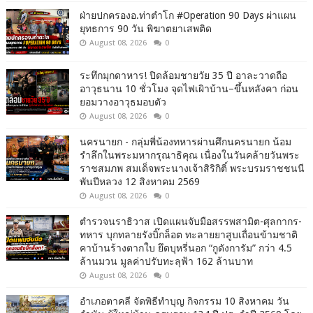
ฝ่ายปกครองอ.ท่าตำโก #Operation 90 Days ผ่าแผน
ยุทธการ 90 วัน พิฆาตยาเสพติด
August 08, 2026
0
ระทึกมุกดาหาร! ปิดล้อมชายวัย 35 ปี อาละวาดถือ
อาวุธนาน 10 ชั่วโมง จุดไฟเผิาบ้าน–ขึ้นหลังคา ก่อน
ยอมวางอาวุธมอบตัว
August 08, 2026
0
นครนายก - กลุ่มพี่น้องทหารผ่านศึกนครนายก น้อม
รำลึกในพระมหากรุณาธิคุณ เนื่องในวันคล้ายวันพระ
ราชสมภพ สมเด็จพระนางเจ้าสิริกิติ์ พระบรมราชชนนี
พันปีหลวง 12 สิงหาคม 2569
August 08, 2026
0
ตำรวจนราธิวาส เปิดแผนจับมือสรรพสามิต-ศุลกากร-
ทหาร บุกทลายรังบิ๊กล็อต ทะลายยาสูบเถื่อนข้ามชาติ
คาบ้านร้างตากใบ ยึดบุหรี่นอก “กูดังการัม” กว่า 4.5
ล้านมวน มูลค่าปรับทะลุฟ้า 162 ล้านบาท
August 08, 2026
0
อำเภอตาคลี จัดพิธีทำบุญ กิจกรรม 10 สิงหาคม วัน