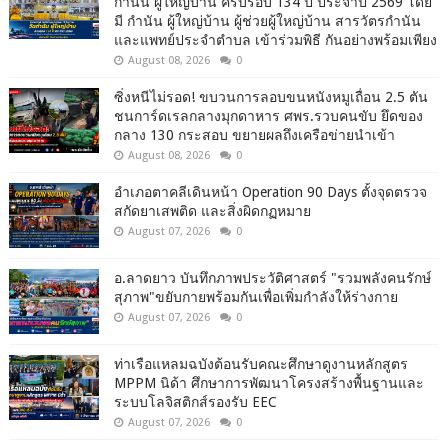
กำนัน ผู้ใหญ่บ้าน ครบรอบ 134 ปี ประจำปี 2569 โดย
มี กำนัน ผู้ใหญ่บ้าน ผู้ช่วยผู้ใหญ่บ้าน สารวัตรกำนัน
และแพทย์ประจำตำบล เข้าร่วมพิธี กันอย่างพร้อมเพียง
August 08, 2026
0
ซิ่งหนีไม่รอด! ขบวนการลอบขนหนังหมูเถื่อน 2.5 ตัน
ชนการ์ดเรลกลางมุกดาหาร ศพร.รวบคนขับ ยึดของ
กลาง 130 กระสอบ ขยายผลถึงเครือข่ายนำเข้า
August 08, 2026
0
อำเภอตาคลีเดินหน้า Operation 90 Days ตั้งจุดตรวจ
สกัดยาเสพติด และสิ่งผิดกฏหมาย
August 07, 2026
0
อ.ลาดยาว บันทึกภาพประวัติศาสตร์ "รวมพลังคนรักษ์
สุภาพ"ขยับกายพร้อมกันเพื่อเพิ่มกำลังให้ร่างกาย
August 07, 2026
0
ท่าเรือแหลมฉบังต้อนรับคณะศึกษาดูงานหลักสูตร
MPPM นิด้า ศึกษาการพัฒนาโครงสร้างพื้นฐานและ
ระบบโลจิสติกส์รองรับ EEC
August 07, 2026
0