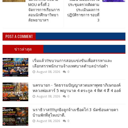
MOU ครั้งที่ 2
ประชุมตรวจติดตาม
จัดการการเรียนการ
ประเมินผลการ
สอนนักศึกษาวิทยา
ปฏิบัติราชการ รอบที่
ลัยพยาบาลฯ
3
POST A COMMENT
ข่าวล่าสุด
เริ่มแล้ว!!ขบวนการสอบแข่งขันเพื่อสรรหาและ
เลือกสรรพนักงานจ้างเทศบาลตำบลป่าก่อดำ
August 08, 2026
0
นครนายก - วัดธรรมปัญญาสวดมหาพุทธาภิเษกองค์
หลวงพ่อเสาร์ 5 พญานาค 4 ตระกูล 4 ทิศ 4 สี 4 องค์
August 08, 2026
0
นราธิวาส!!!!บุกยิงลูกจ้างเชือดไก่ 3 นัดซ้อนตายคา
บ้านพักที่สุไหงปาดี.
August 08, 2026
0