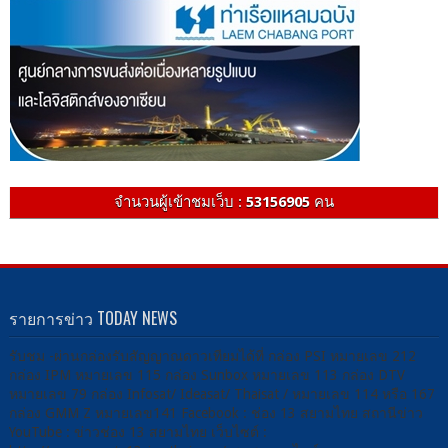
จำนวนผู้เข้าชมเว็บ :
53156905
คน
รายการข่าว TODAY NEWS
รับชม -ผ่านกล่องรับสัญญาณดาวเทียมได้ที่ กล่อง PSI หมายเลข 212
กล่อง IPM หมายเลข 115 กล่อง Sunbox หมายเลข 113 กล่อง DTV
หมายเลข 79 กล่อง Infosat/ Ideasat/ Thaisat / หมายเลข 114 หรือ 167
กล่อง GMM Z หมายเลข141 Facebook : ช่อง 13 สยามไทย สถานีข่าว
YouTube : ข่าวช่อง 13 สยามไทย เว็บไซต์ :