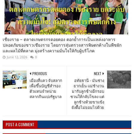
เชียงราย – ตลาดเกษตรกรดอยตอง ตอกย้ำการเป็นแหล่งอาหาร
ปลอดภัยของชาวเชียงราย โดยการสุ่มตรวจสารพิษตกค้างในพืชผัก
และผลไม้ที่ตลาด มุ่งสร้างความมั่นใจให้กับผู้บริโภค
June 12, 2026
0
PREVIOUS
NEXT
เมืองสี่แคว จับสลาก
อทัยธานี - มันช่าง
เพื่อขึ้นบัญชีสำรอง
ยากเย็น แม่ช้างวน
ตัวแทนจำหน่าย
มารับลูกช้างอีกรอบ
สลากกินแบ่งรัฐบาล
ชวนให้กลับโขลง แต่
ลูกช้างห้วยขาแข้ง
ยังดื้อไม่ยอมไปด้วย
POST A COMMENT