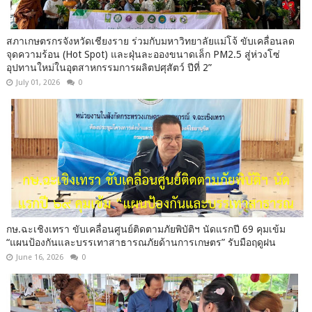
สภาเกษตรกรจังหวัดเชียงราย ร่วมกับมหาวิทยาลัยแม่โจ้ ขับเคลื่อนลด
จุดความร้อน (Hot Spot) และฝุ่นละอองขนาดเล็ก PM2.5 สู่ห่วงโซ่
อุปทานใหม่ในอุตสาหกรรมการผลิตปศุสัตว์ ปีที่ 2”
July 01, 2026
0
กษ.ฉะเชิงเทรา ขับเคลื่อนศูนย์ติดตามภัยพิบัติฯ นัดแรกปี 69 คุมเข้ม
“แผนป้องกันและบรรเทาสาธารณภัยด้านการเกษตร” รับมือฤดูฝน
June 16, 2026
0