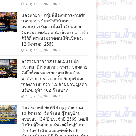
August 08, 2026
0
นครนายก - กลุ่มพี่น้องทหารผ่านศึก
นครนายก น้อมรำลึกในพระ
มหากรุณาธิคุณ เนื่องในวันคล้าย
วันพระราชสมภพ สมเด็จพระนางเจ้า
สิริกิติ์ พระบรมราชชนนีพันปีหลวง
12 สิงหาคม 2569
August 08, 2026
0
ตำรวจนราธิวาส เปิดแผนจับมือ
สรรพสามิต-ศุลกากร-ทหาร บุกทลาย
รังบิ๊กล็อต ทะลายยาสูบเถื่อนข้าม
ชาติคาบ้านร้างตากใบ ยึดบุหรี่นอก
“กูดังการัม” กว่า 4.5 ล้านมวน มูลค่า
ปรับทะลุฟ้า 162 ล้านบาท
August 08, 2026
0
อำเภอตาคลี จัดพิธีทำบุญ กิจกรรม
10 สิงหาคม วันกำนัน ผู้ใหญ่บ้าน
ครบรอบ 134 ปี ประจำปี 2569 โดยมี
กำนัน ผู้ใหญ่บ้าน ผู้ช่วยผู้ใหญ่บ้าน
สารวัตรกำนัน และแพทย์ประจำ