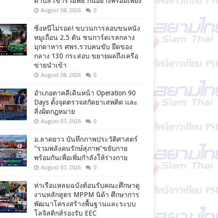
ตำบล เข้าร่วมพิธี กันอย่างพร้อมเพียง
August 08, 2026
0
ซิ่งหนีไม่รอด! ขบวนการลอบขนหนัง
หมูเถื่อน 2.5 ตัน ชนการ์ดเรลกลาง
มุกดาหาร ศพร.รวบคนขับ ยึดของ
กลาง 130 กระสอบ ขยายผลถึงเครือ
ข่ายนำเข้า
August 08, 2026
0
อำเภอตาคลีเดินหน้า Operation 90
Days ตั้งจุดตรวจสกัดยาเสพติด และ
สิ่งผิดกฏหมาย
August 07, 2026
0
อ.ลาดยาว บันทึกภาพประวัติศาสตร์
"รวมพลังคนรักษ์สุภาพ"ขยับกาย
พร้อมกันเพื่อเพิ่มกำลังให้ร่างกาย
August 07, 2026
0
ท่าเรือแหลมฉบังต้อนรับคณะศึกษาดู
งานหลักสูตร MPPM นิด้า ศึกษาการ
พัฒนาโครงสร้างพื้นฐานและระบบ
โลจิสติกส์รองรับ EEC