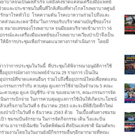
รงพยาบาลจนเป็นผลสำเร็จ แต่ยังคงขาดแคลนเครื่องมือแพทย์
ป่วยและประชาชนในพื้นที่ใกล้เคียงที่ห่างไกลโรงพยาบาลศูนย์
การรักษาโรคทั่วไป โรคความดัน โรคเบาหวานร่วมไปถึงและ
าคส่วนและเพจ"อีจัน"ในการขอรับบริจาคผ่านบัญชีของโรง
งไทย หมายเลขของโรงพยาบาล จนมียอดบริจาคเข้ามากว่า 16
อุปกรณ์และเครื่องมือแพทย์ของโรงพยาบาลเวียงป่าเป้าจึงเป็น
จัดให้มีการประชุมเพื่อกำหนดแนวทางการดำเนินการ โดยมี
ว่าการประชุมในวันนี้ ที่ประชุมได้พิจารณาอนุมัติการใช้
ดซื้ออุปกรณ์ทางการแพทย์จำนวน 29 รายการ เป็นเงิน
ุปกรณ์ที่ขาดแคลนอื่นๆ ร่วมไปถึงซื้ออุปกรณ์ใหม่เพื่อทดแทน
งคณะกรรมการกำกับ ควบคุม ดูแลการใช้จ่ายเงินจำนวน 5 คณะ
ะควบคุม ดูแล บัญชีรับ-จ่าย ของธนาคาร, คณะกรรมการจัด
นการเบิกจ่าย ในการควบคุมดูแลการใช้เงินให้เกิดประโยชน์
ล้วเสร็จภายในวันที่ 6 ธันวาคม 2563 และจะมีพิธีเปิดตึกใหม่
ป่าเป้าในวันที่ 6 ธันวาคม 2563 ด้วย ในเบื้องต้นทางชมรม
ป่าเป้า ชมรมปั่นจักรยาน ในการจัดกิจกรรม เดิน วิ่งและปั่น
ท่าน อาจารย์เฉิมชัย โฆษิตพิพัฒน์ ศิลปินแห่งชาติ นิมนต์พระ
 มาร่วมงานโดยในวันงานยังมีกิจกรรมอื่นๆอีกมากมายที่คณะ