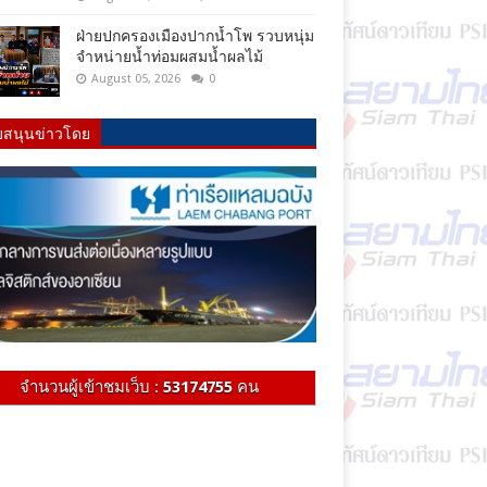
ฝ่ายปกครองเมืองปากน้ำโพ รวบหนุ่ม
จำหน่ายน้ำท่อมผสมน้ำผลไม้
August 05, 2026
0
บสนุนข่าวโดย
จำนวนผู้เข้าชมเว็บ :
53174755
คน