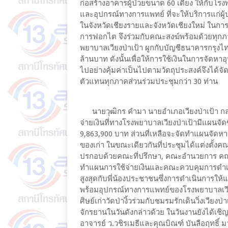
ก่อสร้างอาคารผู้ป่วยขนาด 60 เตียง ให้กับโ
และอุปกรณ์ทางการแพทย์ ที่จะให้บริการแก่ผู้
ในจังหวัดเชียงรายและจังหวัดเชียงใหม่ ใน
การฟอกไต จึงร่วมกับคณะสงฆ์พร้อมด้วยทุกภ
พยาบาลเวียงป่าเป้า ผูกกับบัญชีธนาคารกรุ
ล้านบาท ดังนั้นเพื่อให้การใช้เงินในการจัดหา
ไปอย่างคุ้มค่าเป็นไปตามวัตถุประสงค์จึงได้
ตัวแทนทุกภาคส่วนร่วมประชุมกว่า 30 ท่าน
นายวุฒิกร คำมา นายอำเภอเวียงป่าเป้า กล่าว
จ่ายเงินที่ทางโรงพยาบาลเวียงป่าเป้ามีแผนจั
9,863,900 บาท ส่วนที่เหลือจะจัดทำแผนจัดหาอ
ของเก่า ในขณะเดียวกันที่ประชุมได้แต่งตั้
ปรกอบด้วยคณะที่ปรึกษา, คณะอำนวยการ คณ
ทำแผนการใช้จ่ายเงินและคณะควบคุมการดำเนิ
สูงสุดกับพี่น้องประชาชนซึ่งการดำเนินการให้แ
พร้อมอุปกรณ์ทางการแพทย์ของโรงพยาบาลเวียง
ศิษย์เก่าวัดป่างิ้วร่วมกับชมรมรักเดินวิ่งเวียง
จักรยานในวันดังกล่าวด้วย ในวันงานยังได้เชิญ
อาจารย์ ว.วชิรเมธีและคุณบิณฑ์ บันลือฤทธิ์