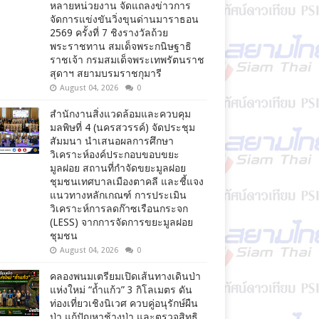
หลายหน่วยงาน จัดแถลงข่าวการ
จัดการแข่งขันวิ่งขุนด่านมาราธอน
2569 ครั้งที่ 7 ชิงรางวัลถ้วย
พระราชทาน สมเด็จพระกนิษฐาธิ
ราชเจ้า กรมสมเด็จพระเทพรัตนราช
สุดาฯ สยามบรมราชกุมารี
August 04, 2026
0
สำนักงานสิ่งแวดล้อมและควบคุม
มลพิษที่ 4 (นครสวรรค์) จัดประชุม
สัมมนา นำเสนอผลการศึกษา
วิเคราะห์องค์ประกอบขอบขยะ
มูลฝอย สถานที่กำจัดขยะมูลฝอย
ชุมชนเทศบาลเมืองตาคลี และชี้แจง
แนวทางหลักเกณฑ์ การประเมิน
วิเคราะห์การลดก๊าซเรือนกระจก
(LESS) จากการจัดการขยะมูลฝอย
ชุมชน
August 04, 2026
0
คลองพนมเตรียมเปิดเส้นทางเดินป่า
แห่งใหม่ “ถ้ำแก้ว” 3 กิโลเมตร ดัน
ท่องเที่ยวเชิงนิเวศ ควบคู่อนุรักษ์ผืน
ป่า แก้ปัญหาช้างป่า และตรวจสิทธิ