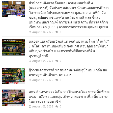
สำนักงานสิ่งแวดล้อมและควบคุมมลพิษที่ 4
(นครสวรรค์) จัดประชุมสัมมนา นำเสนอผลการศึกษา
วิเคราะห์องค์ประกอบขอบขยะมูลฝอย สถานที่กำจัด
ขยะมูลฝอยชุมชนเทศบาลเมืองตาคลี และชี้แจง
แนวทางหลักเกณฑ์ การประเมินวิเคราะห์การลดก๊าซ
เรือนกระจก (LESS) จากการจัดการขยะมูลฝอยชุมชน
August 04, 2026
0
คลองพนมเตรียมเปิดเส้นทางเดินป่าแห่งใหม่ “ถ้ำแก้ว”
3 กิโลเมตร ดันท่องเที่ยวเชิงนิเวศ ควบคู่อนุรักษ์ผืนป่า
แก้ปัญหาช้างป่า และตรวจสิทธิถือครองที่ดิน
สุราษฎร์ธานี –
August 04, 2026
0
ผู้ว่าฯนครสวรรค์ พาชมสวนฝรั่งกิมจูบ้านมะเกลือ ยก
มาตรฐานสินค้าเกษตร GAP
August 03, 2026
0
สพร.8 นครสวรรค์เปิดการฝึกอบรมโครงการเพิ่มทักษะ
แรงงานอิสระและกลุ่มเป้าหมายเฉพาะเพื่อเพิ่มโอกาส
ในการประกอบอาชีพ
August 03, 2026
0