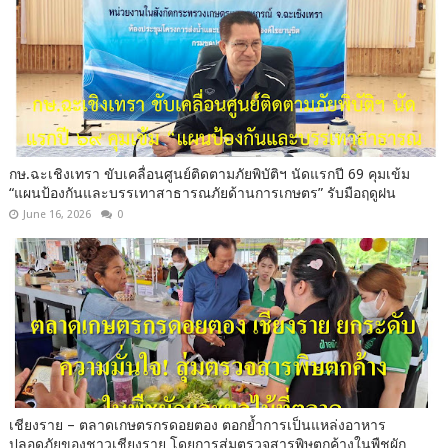
กษ.ฉะเชิงเทรา ขับเคลื่อนศูนย์ติดตามภัยพิบัติฯ นัดแรกปี 69 คุมเข้ม
“แผนป้องกันและบรรเทาสาธารณภัยด้านการเกษตร” รับมือฤดูฝน
June 16, 2026
0
เชียงราย – ตลาดเกษตรกรดอยตอง ตอกย้ำการเป็นแหล่งอาหาร
ปลอดภัยของชาวเชียงราย โดยการสุ่มตรวจสารพิษตกค้างในพืชผัก