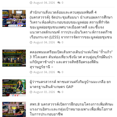
August 04, 2026
0
สำนักงานสิ่งแวดล้อมและควบคุมมลพิษที่ 4
(นครสวรรค์) จัดประชุมสัมมนา นำเสนอผลการศึกษา
วิเคราะห์องค์ประกอบขอบขยะมูลฝอย สถานที่กำจัด
ขยะมูลฝอยชุมชนเทศบาลเมืองตาคลี และชี้แจง
แนวทางหลักเกณฑ์ การประเมินวิเคราะห์การลดก๊าซ
เรือนกระจก (LESS) จากการจัดการขยะมูลฝอยชุมชน
August 04, 2026
0
คลองพนมเตรียมเปิดเส้นทางเดินป่าแห่งใหม่ “ถ้ำแก้ว”
3 กิโลเมตร ดันท่องเที่ยวเชิงนิเวศ ควบคู่อนุรักษ์ผืนป่า
แก้ปัญหาช้างป่า และตรวจสิทธิถือครองที่ดิน
สุราษฎร์ธานี –
August 04, 2026
0
ผู้ว่าฯนครสวรรค์ พาชมสวนฝรั่งกิมจูบ้านมะเกลือ ยก
มาตรฐานสินค้าเกษตร GAP
August 03, 2026
0
สพร.8 นครสวรรค์เปิดการฝึกอบรมโครงการเพิ่มทักษะ
แรงงานอิสระและกลุ่มเป้าหมายเฉพาะเพื่อเพิ่มโอกาส
ในการประกอบอาชีพ