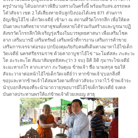
ครูบำนาญ ได้บอกกล่าวพิธีบวงสรวงในครั้งนี้ พร้อมกับสจ.อรรถพล
โต๋วสัจจา เขต 2 ได้เสี่ยงทายจับลูกปิงปองได้เลข 871 ส่วนการ
อัญเชิญไอ้ไข่ เด็กวัดเจดีย์ เข้ามา ณ สถานที่วัดโกรกลึก เพื่อให้ดล
บันดาลแรงศัทธาจากสาธุชนทั้งหลายได้ร่วมกันสร้างและบูรณาปฏิ
สังขรวัดโกรกลึกให้เจริญรุ่งเรืองในบวรพุทธศาสนา เพื่อเสริมโชค
ลาภ เสริมบารมี เสริมทรัพย์ เสริมหน้าที่การงาน เสริมการค้าขาย
เสริมการเจรจาต่อรอง ปกป้องคุมภัยกับคนที่เดินทางมาหาไอ้ไข่เด็ก
วัดเจดีย์ นครศรีธรรมราช ด้วยคาถาบูชาไอ้ไข่ "นะโมตัสสะ ภะคะวะ
โต อะระหะโต สัมมาสัมพุทธัสสะ(ว่า 3 จบ) อิติ อิติ กุมาระไข่เจดีย์
จะมะหาเถโร ลาภะลาภา ภะวันตุเม ข้าพเจ้า ชื่อ นามสกุล ขอให้
สัจจะวาจาต่อหน้าไอ้ไข่เด็กวัดเจดีย์ว่า หากข้าพเจ้า(บอกสิ่งที่
ขอ)และหากข้าพเจ้าได้สมหวังตามที่กล่าวสัจจะวาจาไว้ ข้าพเจ้าจะ
นำ(บอกสิ่งของที่จะนำมาถวาย)ขอบารมีไอ้ไข่เด็กวัดเจดีย์ จงดล
บันดาลประทานพรให้แก่ข้าพเจ้าด้วยเทอญ สาธุ