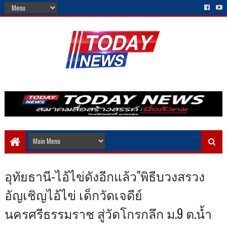
อุทัยธานี-ไอ้ไข่ดังอีกแล้ว"พิธีบวงสรวง
อัญเชิญไอ้ไข่ เด็กวัดเจดีย์
นครศรีธรรมราช สู่วัดโกรกลึก ม.9 ต.น้ำ