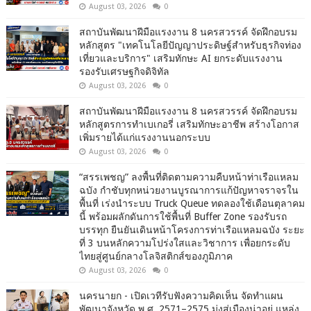
August 03, 2026
0
สถาบันพัฒนาฝีมือแรงงาน 8 นครสวรรค์ จัดฝึกอบรม
หลักสูตร "เทคโนโลยีปัญญาประดิษฐ์สำหรับธุรกิจท่อง
เที่ยวและบริการ" เสริมทักษะ AI ยกระดับแรงงาน
รองรับเศรษฐกิจดิจิทัล
August 03, 2026
0
สถาบันพัฒนาฝีมือแรงงาน 8 นครสวรรค์ จัดฝึกอบรม
หลักสูตรการทำเบเกอรี่ เสริมทักษะอาชีพ สร้างโอกาส
เพิ่มรายได้แก่แรงงานนอกระบบ
August 03, 2026
0
“สรรเพชญ” ลงพื้นที่ติดตามความคืบหน้าท่าเรือแหลม
ฉบัง กำชับทุกหน่วยงานบูรณาการแก้ปัญหาจราจรใน
พื้นที่ เร่งนำระบบ Truck Queue ทดลองใช้เดือนตุลาคม
นี้ พร้อมผลักดันการใช้พื้นที่ Buffer Zone รองรับรถ
บรรทุก ยืนยันเดินหน้าโครงการท่าเรือแหลมฉบัง ระยะ
ที่ 3 บนหลักความโปร่งใสและวิชาการ เพื่อยกระดับ
ไทยสู่ศูนย์กลางโลจิสติกส์ของภูมิภาค
August 03, 2026
0
นครนายก - เปิดเวทีรับฟังความคิดเห็น จัดทำแผน
พัฒนาจังหวัด พ.ศ. 2571–2575 มุ่งสู่เมืองน่าอยู่ แหล่ง