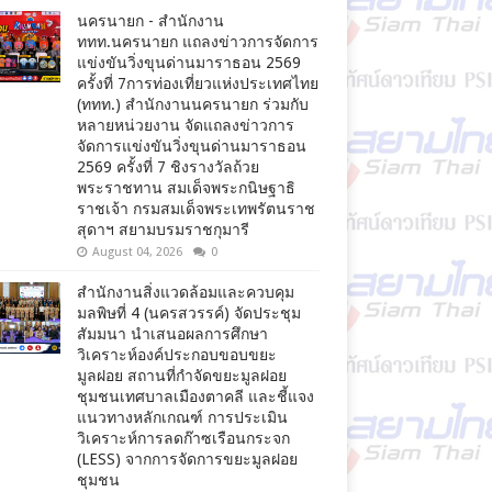
นครนายก - สำนักงาน
ททท.นครนายก แถลงข่าวการจัดการ
แข่งขันวิ่งขุนด่านมาราธอน 2569
ครั้งที่ 7การท่องเที่ยวแห่งประเทศไทย
(ททท.) สำนักงานนครนายก ร่วมกับ
หลายหน่วยงาน จัดแถลงข่าวการ
จัดการแข่งขันวิ่งขุนด่านมาราธอน
2569 ครั้งที่ 7 ชิงรางวัลถ้วย
พระราชทาน สมเด็จพระกนิษฐาธิ
ราชเจ้า กรมสมเด็จพระเทพรัตนราช
สุดาฯ สยามบรมราชกุมารี
August 04, 2026
0
สำนักงานสิ่งแวดล้อมและควบคุม
มลพิษที่ 4 (นครสวรรค์) จัดประชุม
สัมมนา นำเสนอผลการศึกษา
วิเคราะห์องค์ประกอบขอบขยะ
มูลฝอย สถานที่กำจัดขยะมูลฝอย
ชุมชนเทศบาลเมืองตาคลี และชี้แจง
แนวทางหลักเกณฑ์ การประเมิน
วิเคราะห์การลดก๊าซเรือนกระจก
(LESS) จากการจัดการขยะมูลฝอย
ชุมชน