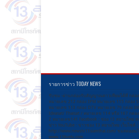
รายการข่าว TODAY NEWS
รับชม -ผ่านกล่องรับสัญญาณดาวเทียมได้ที่ กล่อ
หมายเลข 212 กล่อง IPM หมายเลข 115 กล่อง 
หมายเลข 113 กล่อง DTV หมายเลข 79 กล่อง Inf
Ideasat/ Thaisat / หมายเลข 114 หรือ 167 กล่
Z หมายเลข141 Facebook : ช่อง 13 สยามไทย ส
ข่าว YouTube : ข่าวช่อง 13 สยามไทย เว็บไซต์ :
http://www.newstv13siamthai.com/ ชมสดออนไล
www.13livetv.com