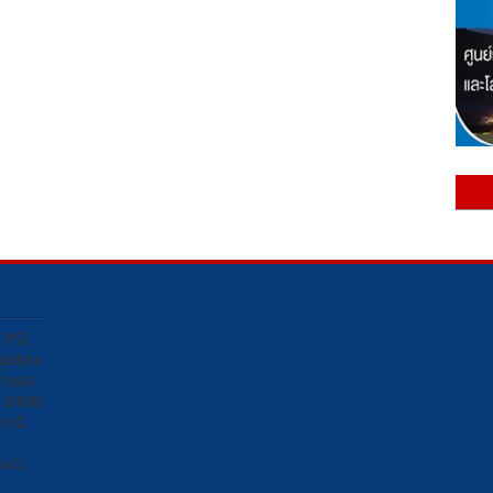
ง PSI
Sunbox
osat/
อง GMM
ถานี
น์ :