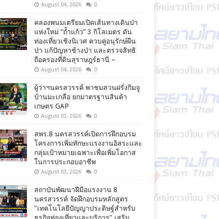
August 04, 2026
0
คลองพนมเตรียมเปิดเส้นทางเดินป่า
แห่งใหม่ “ถ้ำแก้ว” 3 กิโลเมตร ดัน
ท่องเที่ยวเชิงนิเวศ ควบคู่อนุรักษ์ผืน
ป่า แก้ปัญหาช้างป่า และตรวจสิทธิ
ถือครองที่ดินสุราษฎร์ธานี –
August 04, 2026
0
ผู้ว่าฯนครสวรรค์ พาชมสวนฝรั่งกิมจู
บ้านมะเกลือ ยกมาตรฐานสินค้า
เกษตร GAP
August 03, 2026
0
สพร.8 นครสวรรค์เปิดการฝึกอบรม
โครงการเพิ่มทักษะแรงงานอิสระและ
กลุ่มเป้าหมายเฉพาะเพื่อเพิ่มโอกาส
ในการประกอบอาชีพ
August 03, 2026
0
สถาบันพัฒนาฝีมือแรงงาน 8
นครสวรรค์ จัดฝึกอบรมหลักสูตร
"เทคโนโลยีปัญญาประดิษฐ์สำหรับ
ธุรกิจท่องเที่ยวและบริการ" เสริม