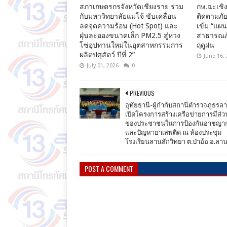
สภาเกษตรกรจังหวัดเชียงราย ร่วม
กษ.ฉะเชิง
กับมหาวิทยาลัยแม่โจ้ ขับเคลื่อน
ติดตามภัย
ลดจุดความร้อน (Hot Spot) และ
เข้ม “แผ
ฝุ่นละอองขนาดเล็ก PM2.5 สู่ห่วง
สาธารณภั
โซ่อุปทานใหม่ในอุตสาหกรรมการ
ฤดูฝน
ผลิตปศุสัตว์ ปีที่ 2”
June 16,
July 01, 2026
0
PREVIOUS
อุทัยธานี-ผู้กำกับสถานีตำรวจภูธรล
เปิดโครงการสร้างเครือข่ายการมีส่ว
ของประชาชนในการป้องกันอาชญา
และปัญหายาเสพติด ณ ห้องประชุม
โรงเรียนลานสักวิทยา ต.ป่าอ้อ อ.ลาน
POST A COMMENT