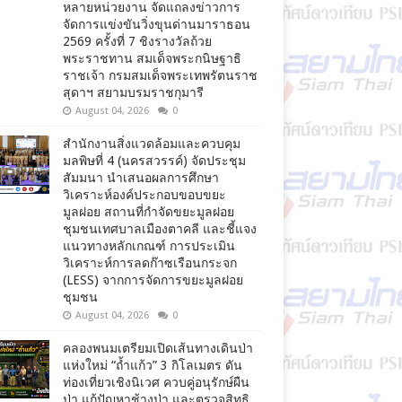
หลายหน่วยงาน จัดแถลงข่าวการ
จัดการแข่งขันวิ่งขุนด่านมาราธอน
2569 ครั้งที่ 7 ชิงรางวัลถ้วย
พระราชทาน สมเด็จพระกนิษฐาธิ
ราชเจ้า กรมสมเด็จพระเทพรัตนราช
สุดาฯ สยามบรมราชกุมารี
August 04, 2026
0
สำนักงานสิ่งแวดล้อมและควบคุม
มลพิษที่ 4 (นครสวรรค์) จัดประชุม
สัมมนา นำเสนอผลการศึกษา
วิเคราะห์องค์ประกอบขอบขยะ
มูลฝอย สถานที่กำจัดขยะมูลฝอย
ชุมชนเทศบาลเมืองตาคลี และชี้แจง
แนวทางหลักเกณฑ์ การประเมิน
วิเคราะห์การลดก๊าซเรือนกระจก
(LESS) จากการจัดการขยะมูลฝอย
ชุมชน
August 04, 2026
0
คลองพนมเตรียมเปิดเส้นทางเดินป่า
แห่งใหม่ “ถ้ำแก้ว” 3 กิโลเมตร ดัน
ท่องเที่ยวเชิงนิเวศ ควบคู่อนุรักษ์ผืน
ป่า แก้ปัญหาช้างป่า และตรวจสิทธิ