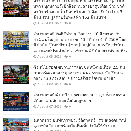
ตำรวจนราธิวาส เปิดแผนจับมือสรรพสามิต-ศุลกากร-
ทหาร บุกทลายรังบิ๊กล็อต ทะลายยาสูบเถื่อนข้ามชาติ
คาบ้านร้างตากใบ ยึดบุหรี่นอก “กูดังการัม” กว่า 4.5
ล้านมวน มูลค่าปรับทะลุฟ้า 162 ล้านบาท
August 08, 2026
0
อำเภอตาคลี จัดพิธีทำบุญ กิจกรรม 10 สิงหาคม วัน
กำนัน ผู้ใหญ่บ้าน ครบรอบ 134 ปี ประจำปี 2569 โดย
มี กำนัน ผู้ใหญ่บ้าน ผู้ช่วยผู้ใหญ่บ้าน สารวัตรกำนัน
และแพทย์ประจำตำบล เข้าร่วมพิธี กันอย่างพร้อมเพียง
August 08, 2026
0
ซิ่งหนีไม่รอด! ขบวนการลอบขนหนังหมูเถื่อน 2.5 ตัน
ชนการ์ดเรลกลางมุกดาหาร ศพร.รวบคนขับ ยึดของ
กลาง 130 กระสอบ ขยายผลถึงเครือข่ายนำเข้า
August 08, 2026
0
อำเภอตาคลีเดินหน้า Operation 90 Days ตั้งจุดตรวจ
สกัดยาเสพติด และสิ่งผิดกฏหมาย
August 07, 2026
0
อ.ลาดยาว บันทึกภาพประวัติศาสตร์ "รวมพลังคนรักษ์
สุภาพ"ขยับกายพร้อมกันเพื่อเพิ่มกำลังให้ร่างกาย