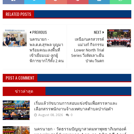
RELATED POSTS
PREVIOUS
NEXT
นครนายก -
เหนือ/นครสวรรค์
พล.ต.ต.สุรพล บุญมา
แม่วงก์ กิจกรรม
พร้อมคณะลงพื้นที่
Lower North Trial
เข้าเยี่ยมแม่-ลูกผู้
Series วิ่งลัดเลาะผืน
พิการยากไร้ทั้ง 2 คน
ป่าตะวันตก
POST A COMMENT
ข่าวล่าสุด
เริ่มแล้ว!!ขบวนการสอบแข่งขันเพื่อสรรหาและ
เลือกสรรพนักงานจ้างเทศบาลตำบลป่าก่อดำ
August 08, 2026
0
นครนายก - วัดธรรมปัญญาสวดมหาพุทธาภิเษกองค์