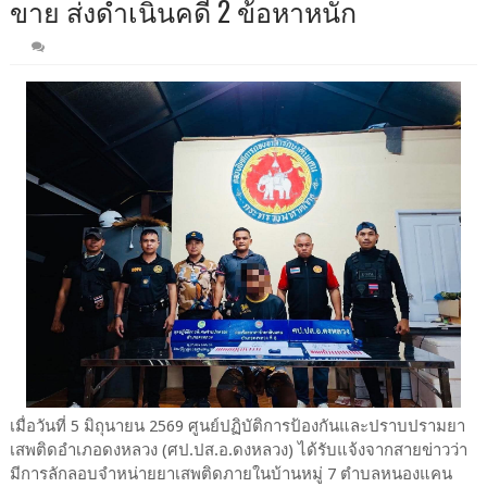
ขาย ส่งดำเนินคดี 2 ข้อหาหนัก
เมื่อวันที่ 5 มิถุนายน 2569 ศูนย์ปฏิบัติการป้องกันและปราบปรามยา
เสพติดอำเภอดงหลวง (ศป.ปส.อ.ดงหลวง) ได้รับแจ้งจากสายข่าวว่า
มีการลักลอบจำหน่ายยาเสพติดภายในบ้านหมู่ 7 ตำบลหนองแคน