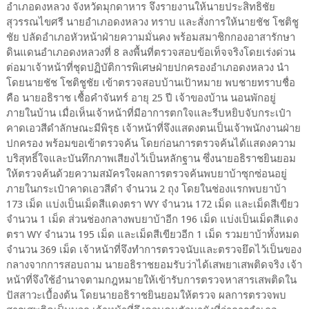
อำเภอดงหลวง จังหวัดมุกดาหาร จึงรายงานให้นายประสิทธิชัย
สุวรรณไขศรี นายอำเภอดงหลวง ทราบ และสั่งการให้นายชัช โชติชู
ชัย ปลัดอำเภอหัวหน้าฝ่ายความมั่นคง พร้อมสมาชิกกองอาสารักษา
ดินแดนอำเภอดงหลวงที่ 8 ลงพื้นที่ตรวจสอบข้อเท็จจริงโดยเร่งด่วน
ต่อมาเจ้าหน้าที่ชุดปฏิบัติการพิเศษฝ่ายปกครองอำเภอดงหลวง นำ
โดยนายชัช โชติชูชัย เข้าตรวจสอบบ้านเป้าหมาย พบชายทราบชื่อ
คือ นายอธิราช เชื้อคำจันทร์ อายุ 25 ปี เจ้าของบ้าน นอนพักอยู่
ภายในบ้าน เมื่อเห็นเจ้าหน้าที่มีอาการตกใจและรีบหยิบจับกระเป๋า
คาดเอวสีดำลักษณะมีพิรุธ เจ้าหน้าที่จึงแสดงตนเป็นเจ้าพนักงานฝ่าย
ปกครอง พร้อมขอเข้าตรวจค้น โดยก่อนการตรวจค้นได้แสดงความ
บริสุทธิ์ใจและบันทึกภาพเสียงไว้เป็นหลักฐาน ซึ่งนายอธิราชยินยอม
ให้ตรวจค้นด้วยความสมัครใจผลการตรวจค้นพบยาบ้าซุกซ่อนอยู่
ภายในกระเป๋าคาดเอวสีดำ จำนวน 2 ถุง โดยในช่องแรกพบยาบ้า
173 เม็ด แบ่งเป็นเม็ดสีแดงตรา WY จำนวน 172 เม็ด และเม็ดสีเขียว
จำนวน 1 เม็ด ส่วนช่องกลางพบยาบ้าอีก 196 เม็ด แบ่งเป็นเม็ดสีแดง
ตรา WY จำนวน 195 เม็ด และเม็ดสีเขียวอีก 1 เม็ด รวมยาบ้าทั้งหมด
จำนวน 369 เม็ด เจ้าหน้าที่จึงทำการตรวจนับและตรวจยึดไว้เป็นของ
กลางจากการสอบถาม นายอธิราชยอมรับว่าได้เสพยาเสพติดจริง เจ้า
หน้าที่จึงใช้อำนาจตามกฎหมายให้เข้ารับการตรวจหาสารเสพติดใน
ปัสสาวะเบื้องต้น โดยนายอธิราชยินยอมให้ตรวจ ผลการตรวจพบ