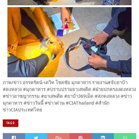
ภาพ/ข่าว อรรครัตน์-เดวิท โชคชัย มุกดาหาร รายงาน#จับยาบ้า
#ดงหลวง #มุกดาหาร #ปราบปรามยาเสพติด #ฝ่ายปกครองดงหลวง
#ข่าวอาชญากรรม #ยาเสพติด #ยาบ้า369เม็ด #สภดงหลวง #ข่าว
มุกดาหาร #ข่าววันนี้ #ข่าวด่วน #CIAThailand #สำนัก
ข่าวCIAประเทศไทย
TAGS: