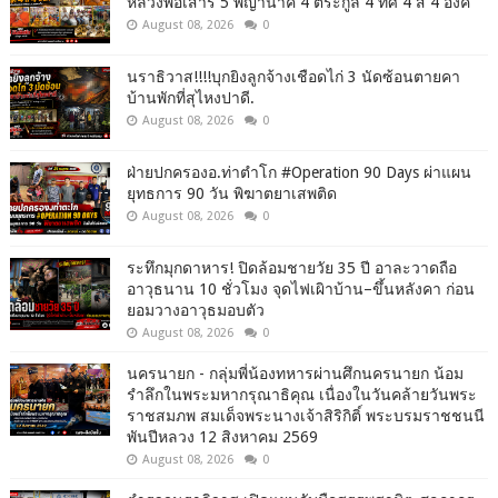
หลวงพ่อเสาร์ 5 พญานาค 4 ตระกูล 4 ทิศ 4 สี 4 องค์
August 08, 2026
0
นราธิวาส!!!!บุกยิงลูกจ้างเชือดไก่ 3 นัดซ้อนตายคา
บ้านพักที่สุไหงปาดี.
August 08, 2026
0
ฝ่ายปกครองอ.ท่าตำโก #Operation 90 Days ผ่าแผน
ยุทธการ 90 วัน พิฆาตยาเสพติด
August 08, 2026
0
ระทึกมุกดาหาร! ปิดล้อมชายวัย 35 ปี อาละวาดถือ
อาวุธนาน 10 ชั่วโมง จุดไฟเผิาบ้าน–ขึ้นหลังคา ก่อน
ยอมวางอาวุธมอบตัว
August 08, 2026
0
นครนายก - กลุ่มพี่น้องทหารผ่านศึกนครนายก น้อม
รำลึกในพระมหากรุณาธิคุณ เนื่องในวันคล้ายวันพระ
ราชสมภพ สมเด็จพระนางเจ้าสิริกิติ์ พระบรมราชชนนี
พันปีหลวง 12 สิงหาคม 2569
August 08, 2026
0