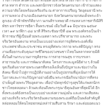
ราชการจังหวัดนครนายก พร้อมด้วยหัวหน้าส่วนราชการ ข้าราชการ
ศาล ทหาร ตำรวจ และพสกนิกรชาวจังหวัดนครนายก เข้าร่วมแสดง
ความอาลัยโดยพร้อมเพรียงกัน ณ ศาลาการเปรียญ วัดอุดมธานี พระ
อารามหลวง อำเภอเมืองนครนายก จังหวัดนครนายกสมเด็จพระเจ้า
ลูกเธอ เจ้าฟ้าพัชรกิติยาภา นเรนทิราเทพยวดี กรมหลวงราชสาริณีสิริ
พัชร มหาวัชรราชธิดา สิ้นพระชนม์ เมื่อวันที่ ๑๑ มิถุนายน ๒๕๖๙
เวลา ๑๙ นาฬิกา ๔๘ นาที สิริพระชันษาปีที่ ๔๗ พระองค์ทรงเป็นเจ้า
ฟ้าราชนารีผู้เปี่ยมด้วยพระเมตตา พระปรีชาสามารถ และพระ
จริยวัตรอันงดงาม ทรงเป็นแบบอย่างแห่งการอุทิศพระองค์เพื่อ
ประเทศชาติและประชาชน ทรงอุทิศพระวรกาย พระสติปัญญา ทรง
งานเพื่อยกระดับคุณภาพชีวิตของปวงชนชาวไทยในหลากหลายมิติ
ทั้งในด้านกระบวนการยุติธรรม การสาธารณสุข การบรรเทา
สาธารณภัย และการพัฒนาสังคม โครงการและมูลนิธิต่าง ๆ ล้วนมี
จุดเริ่มต้นจากสายพระเนตรที่ทรงเล็งเห็นถึงปัญหาและช่องว่างใน
สังคม ซึ่งนำไปสู่การปฏิบัติงานอย่างเป็นรูปธรรมที่มุ่งเน้นการให้
โอกาสและการแก้ปัญหาอย่างยั่งยืน พระกรณียกิจนานัปการที่ทรง
บำเพ็ญด้วยพระวิริยอุตสาหะ เพื่อบำบัดทุกข์บำรุงสุขให้แก่พสกนิกร
ชาวไทยตลอดมา ล้วนสะท้อนถึงพระกรุณาธิคุณอันหาที่สุดมิได้ อีก
ทั้งพระองค์ยังทรงเป็นแบบอย่างแห่งความมุ่งมั่น และความเสียสละ
อย่างแท้จริง พระจริยวัตรอันงดงามของพระองค์ถือเป็นพลังสำคัญที่
หล่อหลอมให้คนไทยทุกหมู่เหล่าร่วมสืบสาน รักษา และต่อยอดแนว