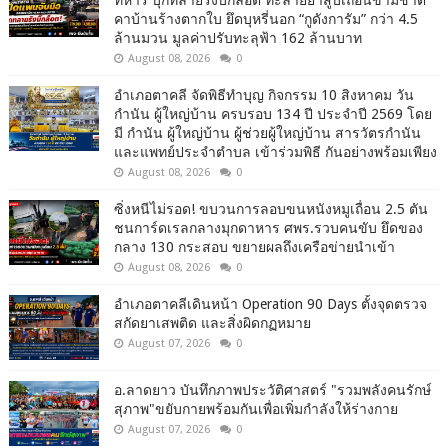
ทหาร บุกทลายรังบิ๊กล็อต ทะลายยาสูบเถื่อนข้ามชาติ
คาบ้านร้างตากใบ ยึดบุหรี่นอก “กูดังการัม” กว่า 4.5
ล้านมวน มูลค่าปรับทะลุฟ้า 162 ล้านบาท
August 08, 2026
0
อำเภอตาคลี จัดพิธีทำบุญ กิจกรรม 10 สิงหาคม วัน
กำนัน ผู้ใหญ่บ้าน ครบรอบ 134 ปี ประจำปี 2569 โดย
มี กำนัน ผู้ใหญ่บ้าน ผู้ช่วยผู้ใหญ่บ้าน สารวัตรกำนัน
และแพทย์ประจำตำบล เข้าร่วมพิธี กันอย่างพร้อมเพียง
August 08, 2026
0
ซิ่งหนีไม่รอด! ขบวนการลอบขนหนังหมูเถื่อน 2.5 ตัน
ชนการ์ดเรลกลางมุกดาหาร ศพร.รวบคนขับ ยึดของ
กลาง 130 กระสอบ ขยายผลถึงเครือข่ายนำเข้า
August 08, 2026
0
อำเภอตาคลีเดินหน้า Operation 90 Days ตั้งจุดตรวจ
สกัดยาเสพติด และสิ่งผิดกฏหมาย
August 07, 2026
0
อ.ลาดยาว บันทึกภาพประวัติศาสตร์ "รวมพลังคนรักษ์
สุภาพ"ขยับกายพร้อมกันเพื่อเพิ่มกำลังให้ร่างกาย
August 07, 2026
0