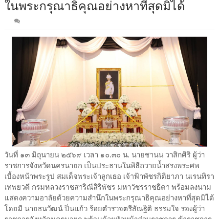
ในพระกรุณาธิคุณอย่างหาที่สุดมิได้
วันที่ ๑๓ มิถุนายน ๒๕๖๙ เวลา ๑๐.๓๐ น. นายชานน วาสิกศิริ ผู้ว่า
ราชการจังหวัดนครนายก เป็นประธานในพิธีถวายน้ำสรงพระศพ
เบื้องหน้าพระรูป สมเด็จพระเจ้าลูกเธอ เจ้าฟ้าพัชรกิติยาภา นเรนทิรา
เทพยวดี กรมหลวงราชสาริณีสิริพัชร มหาวัชรราชธิดา พร้อมลงนาม
แสดงความอาลัยด้วยความสำนึกในพระกรุณาธิคุณอย่างหาที่สุดมิได้
โดยมี นายธนวัฒน์ ปิ่นแก้ว ร้อยตำรวจตรีสัณฐิติ ธรรมใจ รองผู้ว่า