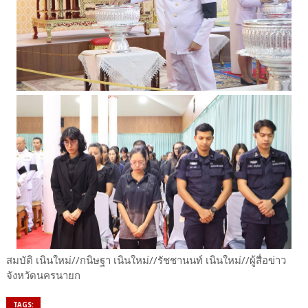
สมบัติ เนินใหม่//กนิษฐา เนินใหม่//รัชชานนท์ เนินใหม่//ผู้สื่อข่าว
จังหวัดนครนายก
TAGS: