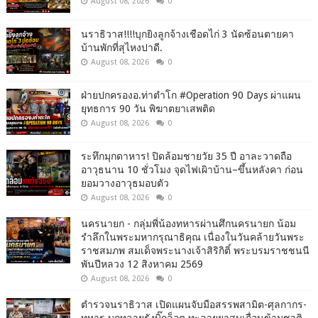
August 08, 2026
0
นราธิวาส!!!!บุกยิงลูกจ้างเชือดไก่ 3 นัดซ้อนตายคา
บ้านพักที่สุไหงปาดี.
August 08, 2026
0
ฝ่ายปกครองอ.ท่าตำโก #Operation 90 Days ผ่าแผน
ยุทธการ 90 วัน พิฆาตยาเสพติด
August 08, 2026
0
ระทึกมุกดาหาร! ปิดล้อมชายวัย 35 ปี อาละวาดถือ
อาวุธนาน 10 ชั่วโมง จุดไฟเผิาบ้าน–ขึ้นหลังคา ก่อน
ยอมวางอาวุธมอบตัว
August 08, 2026
0
นครนายก - กลุ่มพี่น้องทหารผ่านศึกนครนายก น้อม
รำลึกในพระมหากรุณาธิคุณ เนื่องในวันคล้ายวันพระ
ราชสมภพ สมเด็จพระนางเจ้าสิริกิติ์ พระบรมราชชนนี
พันปีหลวง 12 สิงหาคม 2569
August 08, 2026
0
ตำรวจนราธิวาส เปิดแผนจับมือสรรพสามิต-ศุลกากร-