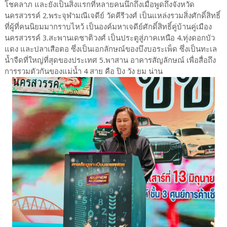
โชคลาภ และยังเป็นสิ่งแรกที่หลายคนนึกถึงเมื่อพูดถึงจังหวัด
นครสวรรค์ 2.พระจุฬามณีเจดีย์ วัดคีรีวงศ์ เป็นแหล่งรวมสิ่งศักดิ์สิทธิ์
ที่ผู้ที่คนนิยมมากราบไหว้ เป็นองค์มหาเจดีย์ศักดิ์สิทธิ์คู่บ้านคู่เมือง
นครสวรรค์ 3.สะพานเดชาติวงศ์ เป็นประตูสู่ภาคเหนือ 4.ทุ่งดอกบัว
แดง และปลาเสือตอ ซึ่งเป็นเอกลักษณ์ของบึงบอระเพ็ด ซึ่งเป็นทะเล
น้ำจืดที่ใหญ่ที่สุดของประเทศ 5.พาสาน อาคารสัญลักษณ์ เพื่อสื่อถึง
การรวมตัวกันของแม่น้ำ 4 สาย คือ ปิง วัง ยม น่าน