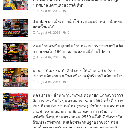
"เทศบาลนครนครสวรรค์ คัพ"
August 05, 2026
0
ฝ่ายปกครองเมืองปากน้ำโพ รวบหนุ่มจำหน่ายน้ำท่อม
ผสมน้ำผลไม้
August 05, 2026
0
2 คนร้ายควงปืนบุกปล้นร้านทองเยาวราชสาขาโลตัส
กวาดทองไป 184 บาทก่อนหลบหนีข้ามไปลาว
August 04, 2026
0
น่าน - เปิดอบรม ทำดี ทำง่าย ให้เลือด เสริมสร้าง
เยาวชนจิตอาสา สร้างเครือข่ายผู้บริจาคโลหิตรุ่นใหม่
August 04, 2026
0
นครนายก - สำนักงาน ททท.นครนายก แถลงข่าวการ
จัดการแข่งขันวิ่งขุนด่านมาราธอน 2569 ครั้งที่ 7การ
ท่องเที่ยวแห่งประเทศไทย (ททท.) สำนักงานนครนายก
ร่วมกับหลายหน่วยงาน จัดแถลงข่าวการจัดการ
แข่งขันวิ่งขุนด่านมาราธอน 2569 ครั้งที่ 7 ชิงรางวัล
ถ้วยพระราชทาน สมเด็จพระกนิษฐาธิราชเจ้า กรม
สมเด็จพระเทพรัตนราชสุดาฯ สยามบรมราชกุมารี