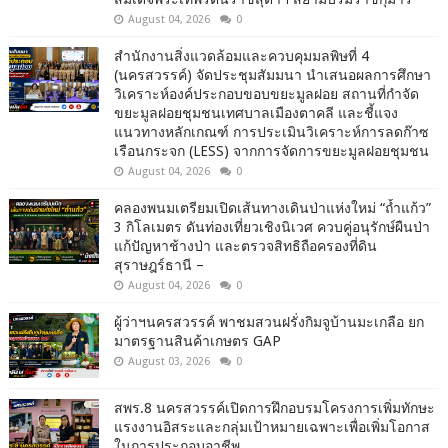
August 04, 2026
0
สำนักงานสิ่งแวดล้อมและควบคุมมลพิษที่ 4
(นครสวรรค์) จัดประชุมสัมมนา นำเสนอผลการศึกษา
วิเคราะห์องค์ประกอบขอบขยะมูลฝอย สถานที่กำจัด
ขยะมูลฝอยชุมชนเทศบาลเมืองตาคลี และชี้แจง
แนวทางหลักเกณฑ์ การประเมินวิเคราะห์การลดก๊าซ
เรือนกระจก (LESS) จากการจัดการขยะมูลฝอยชุมชน
August 04, 2026
0
คลองพนมเตรียมเปิดเส้นทางเดินป่าแห่งใหม่ “ถ้ำแก้ว”
3 กิโลเมตร ดันท่องเที่ยวเชิงนิเวศ ควบคู่อนุรักษ์ผืนป่า
แก้ปัญหาช้างป่า และตรวจสิทธิถือครองที่ดิน
สุราษฎร์ธานี –
August 04, 2026
0
ผู้ว่าฯนครสวรรค์ พาชมสวนฝรั่งกิมจูบ้านมะเกลือ ยก
มาตรฐานสินค้าเกษตร GAP
August 03, 2026
0
สพร.8 นครสวรรค์เปิดการฝึกอบรมโครงการเพิ่มทักษะ
แรงงานอิสระและกลุ่มเป้าหมายเฉพาะเพื่อเพิ่มโอกาส
ในการประกอบอาชีพ