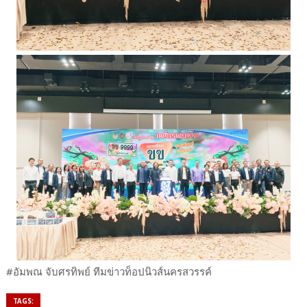
#อัมพณ จับศรทิพย์ ทีมข่าวท็อปนิวส์นครสวรรค์
TAGS: