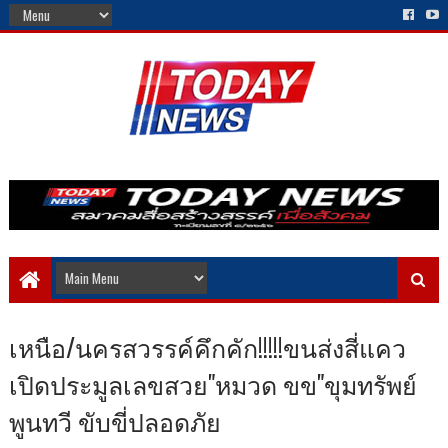
เหนือ/นครสวรรค์คึกคัก!!!!!ขนส่งสี่แคว
เปิดประมูลเลขสวย"หมวด ขข"ขุมทรัพย์
พูนทวี ขับขี่ปลอดภัย