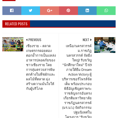
RELATED POSTS
PREVIOUS
NEXT
เชียงราย – ตลาด
เหนือ/นครสวรรค์
เกษตรกรดอยตอง
ม.ราชภัฏ
ตอกย้ำการเป็นแหล่ง
นครสวรรค์ จัดยิ่ง
อาหารปลอดภัยของ
ใหญ่! รับขวัญ
ชาวเชียงราย โดย
“นักศึกษาใหม่” ปี 69
การสุ่มตรวจสารพิษ
ภายใต้ธีม Dream
ตกค้างในพืชผักและ
Action Victory ผู้
ผลไม้ที่ตลาด มุ่ง
บริหารเซอร์ไพรส์จัด
สร้างความมั่นใจให้
เต็ม พร้อมประกอบ
กับผู้บริโภค
พิธีอัญเชิญตราพระ
ราชลัญจกรอันทรง
เกียรติมหาวิทยาลัย
ราชภัฏนครสวรรค์
(มร.นว.) จัดกิจกรรม
ปฐมนิเทศใน
โครงการ "รับขวัญ