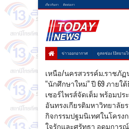
เกี่ยวกับเรา
ติดต่อเรา
ข่าวออกอากาศ
ดูสดช่อง 13สยาม
เหนือ/นครสวรรค์ม.ราชภัฏนค
“นักศึกษาใหม่” ปี 69 ภายใต้ธ
เซอร์ไพรส์จัดเต็ม พร้อมป
อันทรงเกียรติมหาวิทยาลัยร
กิจกรรมปฐมนิเทศในโครงการ
ใจรักและศรัทธา อุดมการณ