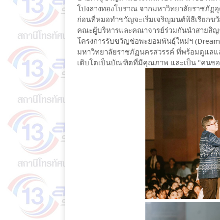
โปงลางทองโบราณ จากมหาวิทยาลัยราชภัฏอุดร
ก่อนที่หมอทำขวัญจะเริ่มเจริญมนต์พิธีเรีย
คณะผู้บริหารและคณาจารย์ร่วมกันนำสายสิญจน์
โครงการรับขวัญช่อพะยอมพันธุ์ใหม่ฯ (Dream A
มหาวิทยาลัยราชภัฏนครสวรรค์ ที่พร้อมดูแลแล
เติบโตเป็นบัณฑิตที่มีคุณภาพ และเป็น "คนข