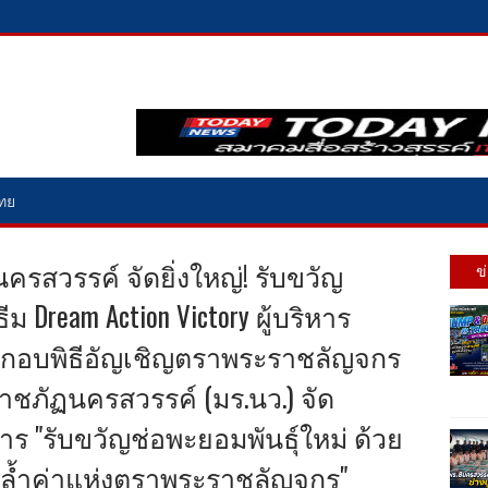
ไทย
รสวรรค์ จัดยิ่งใหญ่! รับขวัญ
ข
ีม Dream Action Victory ผู้บริหาร
ระกอบพิธีอัญเชิญตราพระราชลัญจกร
าชภัฏนครสวรรค์ (มร.นว.) จัด
 "รับขวัญช่อพะยอมพันธุ์ใหม่ ด้วย
์ล้ำค่าแห่งตราพระราชลัญจกร"