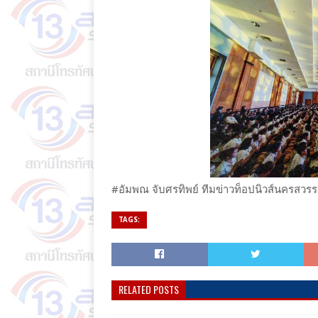
#อัมพณ จับศรทิพย์ ทีมข่าวท็อปนิวส์นครสวรร
TAGS:
RELATED POSTS