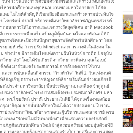
 วันที่ 1: วันแห่งการเตรียมความพร้อมและสร้างแรงบันดาลใจ
บริหารนักศึกษาและทุกหน่วยงานของมหาวิทยาลัยฯ ได้จัด
นเคย ไฮไลต์สำคัญที่เรียกเสียงฮือฮาและสร้างความประทับใจ
 ดร.ไชยรัตน์ ปราณี อธิการบดีมหาวิทยาลัยราชภัฏนครสวรรค์
ใจ" ก่อนกล่าวให้โอวาทและแจกรางวัลสุดพิเศษ อาทิ MacBook
ีการบรรยายเพื่อเสริมสร้างภูมิคุ้มกันทางใจและทัศนคติที่ดี
ิมสุขภาพจิตและป้องกันปัญหาสุขภาพจิตสำหรับนักศึกษา" โดย
ารบรรยายหัวข้อ “การปรับ Mindset และการวางตัวในสังคม ใน
ม ช่วงบ่าย มีการเติมไฟแห่งความฝันในหัวข้อ “อดีต ปัจจุบัน
วิทยาลัย” โดยได้รับเกียรติจากวิทยากรพิเศษ คุณโอเบย์
งชื่อดัง มาร่วมแชร์ประสบการณ์ การอัปเดตการใช้งาน
การขับเคลื่อนกิจกรรม “ก้าวท้าใจ” วันที่ 2: วันแห่งมนต์
พิธีอัญเชิญตราพระราชลัญจกรพิธีการเริ่มต้นอย่างสมเกียรติ
ประจำมหาวิทยาลัย) ขึ้นประดิษฐานบนเสลี่ยงเข้าสู่ศูนย์
พระบรมฉายาลักษณ์ พระบาทสมเด็จพระบรมชนกาธิเบศร มหา
 ดร.ไชยรัตน์ ปราณี ประธานในพิธี ได้จุดเครื่องทองน้อย
กรุณาธิคุณ จากนั้นนักศึกษาใหม่ได้ถวายบังคมตามโบราณ
ายตราประจำมหาวิทยาลัย" จากคณะผู้บริหารและคณาจารย์ ครบ
เพลง "รักพ่อไม่มีวันพอเพียง" เพื่อแสดงความจงรักภักดี
ราชภัฏต้อนรับนักศึกษาใหม่เข้าสู่ครอบครัวอย่างอบอุ่นด้วยพิธี
้วยความงดงามพร้อมชุดการแสดงรำเบิกบายศรีและการแสดง