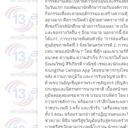
การจัดงานเต็มไปด้วยความอบอุ่นและสิริมงคล
ในวันแรก กองพัฒนานักศึกษาร่วมกับองค์การ
กิจกรรมเพื่อละลายพฤติกรรมและสร้างความคุ้
อย่างมาก คือการเปิดตัว ผู้ช่วยศาสตราจารย์
ที่เซอร์ไพรส์นักศึกษาด้วยการร้องเพลง "ดวง
และของรางวัลอื่น ๆ อีกมากมาย นอกจากนี้ ยังม
ได้แก่1. การบรรยายพิเศษหัวข้อ "การส่งเสร
ศูนย์สุขภาพจิตที่ 3 จังหวัดนครสวรรค์ 2. ก
บทบาทของนักศึกษา” โดย พี่ตุ๊ก เดอะพาเวอร์ที
อนาคต ความฝัน ความสำเร็จ ก้าวแรกในรั้วมหา
ปัณณวิชญ์ สิริเกียรติวาณิชย์ เชฟและนักแสด
Krungthai Campus App โดยธนาคารกรุงไทย และ
ขลัง ความภาคภูมิใจ และการรับขวัญช่วงเช้า: 
ด้วยขบวนอัญเชิญตราพระราชลัญจกร (สัญลักษณ์
ประชุมและนิทรรศการนานาชาติ เบื้องหน้า
ภูมิพลอดุลยเดชมหาราช บรมนาถบพิตร โดย ผศ.
ถวายราชสักการะ พร้อมกล่าวรำลึกในพระมหา
ราชประเพณี 3 ครั้ง และเข้ารับ "เครื่องหม
ทั้ง 5 คณะ พร้อมร่วมกล่าวคำปฏิญาณตนและร้อง
ช่วงบ่าย: พิธีบายศรีสู่ขวัญต้อนรับสู่ครอบครัว
บายศรีสู่ขวัญตามประเพณีโบราณ นำขบวนด