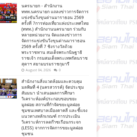
นครนายก - สำนักงาน
ททท.นครนายก แถลงข่าวการจัดการ
แข่งขันวิ่งขุนด่านมาราธอน 2569
ครั้งที่ 7การท่องเที่ยวแห่งประเทศไทย
(ททท.) สำนักงานนครนายก ร่วมกับ
หลายหน่วยงาน จัดแถลงข่าวการ
จัดการแข่งขันวิ่งขุนด่านมาราธอน
2569 ครั้งที่ 7 ชิงรางวัลถ้วย
พระราชทาน สมเด็จพระกนิษฐาธิ
ราชเจ้า กรมสมเด็จพระเทพรัตนราช
สุดาฯ สยามบรมราชกุมารี
August 04, 2026
0
สำนักงานสิ่งแวดล้อมและควบคุม
มลพิษที่ 4 (นครสวรรค์) จัดประชุม
สัมมนา นำเสนอผลการศึกษา
วิเคราะห์องค์ประกอบขอบขยะ
มูลฝอย สถานที่กำจัดขยะมูลฝอย
ชุมชนเทศบาลเมืองตาคลี และชี้แจง
แนวทางหลักเกณฑ์ การประเมิน
วิเคราะห์การลดก๊าซเรือนกระจก
(LESS) จากการจัดการขยะมูลฝอย
ชุมชน