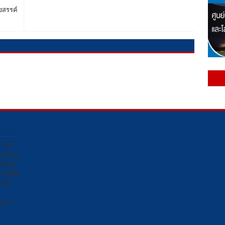
งสรรค์
ง PSI
Sunbox
osat/
อง GMM
ถานี
น์ :