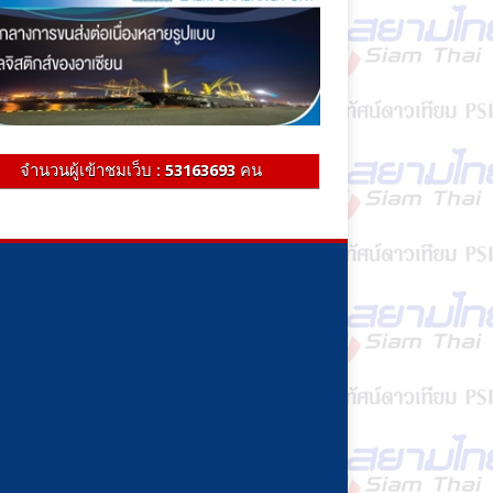
จำนวนผู้เข้าชมเว็บ :
53163693
คน