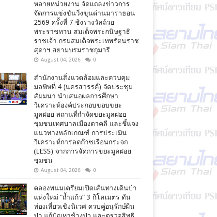
หลายหน่วยงาน จัดแถลงข่าวการ
จัดการแข่งขันวิ่งขุนด่านมาราธอน
2569 ครั้งที่ 7 ชิงรางวัลถ้วย
พระราชทาน สมเด็จพระกนิษฐาธิ
ราชเจ้า กรมสมเด็จพระเทพรัตนราช
สุดาฯ สยามบรมราชกุมารี
August 04, 2026
0
สำนักงานสิ่งแวดล้อมและควบคุม
มลพิษที่ 4 (นครสวรรค์) จัดประชุม
สัมมนา นำเสนอผลการศึกษา
วิเคราะห์องค์ประกอบขอบขยะ
มูลฝอย สถานที่กำจัดขยะมูลฝอย
ชุมชนเทศบาลเมืองตาคลี และชี้แจง
แนวทางหลักเกณฑ์ การประเมิน
วิเคราะห์การลดก๊าซเรือนกระจก
(LESS) จากการจัดการขยะมูลฝอย
ชุมชน
August 04, 2026
0
คลองพนมเตรียมเปิดเส้นทางเดินป่า
แห่งใหม่ “ถ้ำแก้ว” 3 กิโลเมตร ดัน
ท่องเที่ยวเชิงนิเวศ ควบคู่อนุรักษ์ผืน
ป่า แก้ปัญหาช้างป่า และตรวจสิทธิ