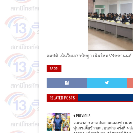
สมบัติ เนินใหม่//กนิษฐา เนินใหม่//รัชชานนท์ 
TAGS:
RELATED POSTS
PREVIOUS
จ.มหาสารคาม จัดงานแถลงข่าวมห
หุ่นกระติ๊บข้าวและหุ่นฟาง ครั้งที่ 4 ส่