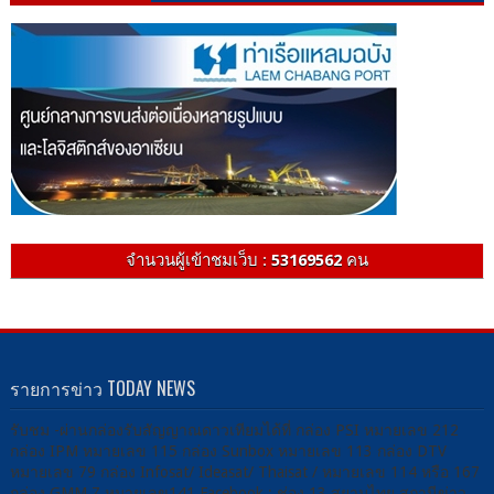
จำนวนผู้เข้าชมเว็บ :
53169562
คน
รายการข่าว TODAY NEWS
รับชม -ผ่านกล่องรับสัญญาณดาวเทียมได้ที่ กล่อง PSI หมายเลข 212
กล่อง IPM หมายเลข 115 กล่อง Sunbox หมายเลข 113 กล่อง DTV
หมายเลข 79 กล่อง Infosat/ Ideasat/ Thaisat / หมายเลข 114 หรือ 167
กล่อง GMM Z หมายเลข141 Facebook : ช่อง 13 สยามไทย สถานีข่าว