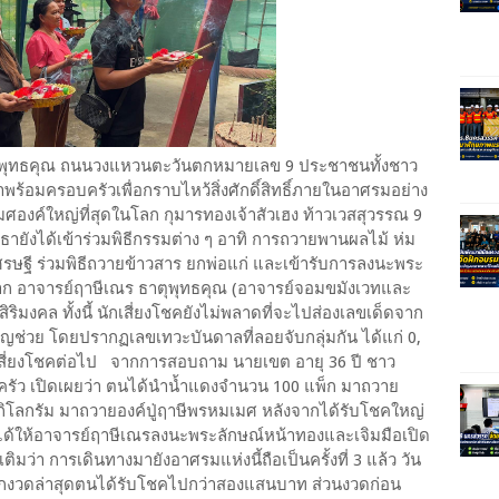
ธาตุพุทธคุณ ถนนวงแหวนตะวันตกหมายเลข 9 ประชาชนทั้งชาว
้อมครอบครัวเพื่อกราบไหว้สิ่งศักดิ์สิทธิ์ภายในอาศรมอย่าง
ศองค์ใหญ่ที่สุดในโลก กุมารทองเจ้าสัวเฮง ท้าวเวสสุวรรณ 9
ัทธายังได้เข้าร่วมพิธีกรรมต่าง ๆ อาทิ การถวายพานผลไม้ ห่ม
รษฐี ร่วมพิธีถวายข้าวสาร ยกพ่อแก่ และเข้ารับการลงนะพระ
จาก อาจารย์ฤาษีเณร ธาตุพุทธคุณ (อาจารย์จอมขมังเวทและ
นสิริมงคล ทั้งนี้ นักเสี่ยงโชคยังไม่พลาดที่จะไปส่องเลขเด็ดจาก
ญช่วย โดยปรากฏเลขเทวะบันดาลที่ลอยจับกลุ่มกัน ได้แก่ 0,
รเสี่ยงโชคต่อไป จากการสอบถาม นายเขต อายุ 36 ปี ชาว
ครัว เปิดเผยว่า ตนได้นำน้ำแดงจำนวน 100 แพ็ก มาถวาย
กิโลกรัม มาถวายองค์ปู่ฤาษีพรหมเมศ หลังจากได้รับโชคใหญ่
ังได้ให้อาจารย์ฤาษีเณรลงนะพระลักษณ์หน้าทองและเจิมมือเปิด
ติมว่า การเดินทางมายังอาศรมแห่งนี้ถือเป็นครั้งที่ 3 แล้ว วัน
จากงวดล่าสุดตนได้รับโชคไปกว่าสองแสนบาท ส่วนงวดก่อน