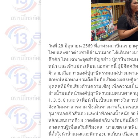
วันที่ 28 มิถุนายน 2569 ที่อาศรมฤาษีเณร 
ไทยและชาวต่างชาติจำนวนมาก ได้เดินทางมาพร
คึกคัก โดยเฉพาะจุดสำคัญอย่าง ปู่ฤาษีพรหมเม
หน้า และเจ้าแม่ตะเคียน นอกจากนี้ ผู้มีจิตศร
ผ้าลายเสือถวายองค์ปู่ฤาษีพรหมเมศปางมหาเศ
ลักษณ์หน้าทอง รวมถึงเจิมมือเปิดดวงเศรษฐี
บุคคลที่มีชื่อเสียงด้านความเชื่อ) เพื่อความเป็
อ่างน้ำมนต์หน้าองค์ปู่ฤาษีพรหมเมศบนศาลาบุ
1, 3, 5, 8 และ 9 เพื่อนำไปเป็นแนวทางในกา
จังหวัดมหาสารคาม ซึ่งเดินทางมาพร้อมครอบ
กุมารทองเจ้าสัวเฮง และนำฟักทองน้ำหนัก 50 
หลักแสนบาทถึง 3 งวดติดต่อกัน พร้อมกันนี้ย
ดวงเศรษฐีเพื่อเสริมสิริมงคล นายเขต เล่าเพิ่มเ
นี้ตั้งใจนำน้ำแดงและฟักทองมาแก้บน เนื่อง