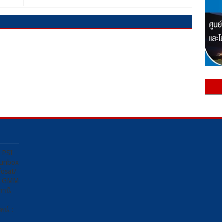
ง PSI
Sunbox
osat/
อง GMM
ถานี
น์ :