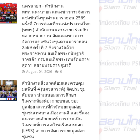
นครนายก - สำนักงาน
ททท.นครนายก แถลงข่าวการจัดการ
แข่งขันวิ่งขุนด่านมาราธอน 2569
ครั้งที่ 7การท่องเที่ยวแห่งประเทศไทย
(ททท.) สำนักงานนครนายก ร่วมกับ
หลายหน่วยงาน จัดแถลงข่าวการ
จัดการแข่งขันวิ่งขุนด่านมาราธอน
2569 ครั้งที่ 7 ชิงรางวัลถ้วย
พระราชทาน สมเด็จพระกนิษฐาธิ
ราชเจ้า กรมสมเด็จพระเทพรัตนราช
สุดาฯ สยามบรมราชกุมารี
August 04, 2026
0
สำนักงานสิ่งแวดล้อมและควบคุม
มลพิษที่ 4 (นครสวรรค์) จัดประชุม
สัมมนา นำเสนอผลการศึกษา
วิเคราะห์องค์ประกอบขอบขยะ
มูลฝอย สถานที่กำจัดขยะมูลฝอย
ชุมชนเทศบาลเมืองตาคลี และชี้แจง
แนวทางหลักเกณฑ์ การประเมิน
วิเคราะห์การลดก๊าซเรือนกระจก
(LESS) จากการจัดการขยะมูลฝอย
ชุมชน