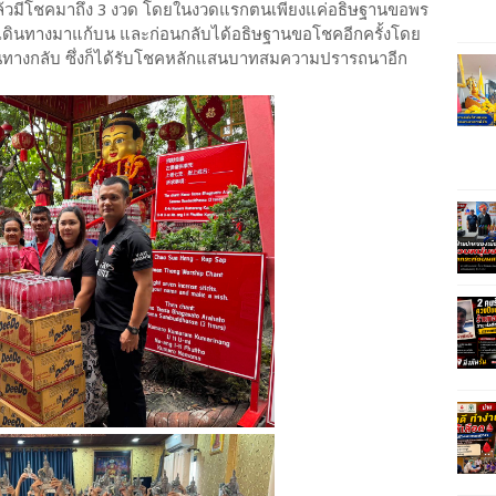
วมแล้วมีโชคมาถึง 3 งวด โดยในงวดแรกตนเพียงแค่อธิษฐานขอพร
ึงเดินทางมาแก้บน และก่อนกลับได้อธิษฐานขอโชคอีกครั้งโดย
ินทางกลับ ซึ่งก็ได้รับโชคหลักแสนบาทสมความปรารถนาอีก