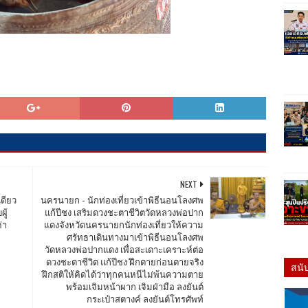
NEXT
ดียว
นครนายก - นักท่องเที่ยวเข้าพิธีนอนโลงศพ
ู้
แก้ปีชง เสริมดวงชะตาชีวิตวัดหลวงพ่อปาก
่า
แดงจังหวัดนครนายกนักท่องเที่ยวให้ความ
ศรัทธาเดินทางมาเข้าพิธีนอนโลงศพ
วัดหลวงพ่อปากแดง เพื่อสะเดาะเคราะห์ต่อ
ดวงชะตาชีวิต แก้ปีชง ฝึกตายก่อนตายจริง
สนั
ฝึกสติให้คิดได้ว่าทุกคนหนีไม่พ้นความตาย
พร้อมเจิมหน้าผาก เจิมฝ่ามือ ลงยันต์
กระเป๋าสตางค์ ลงยันต์โทรศัพท์