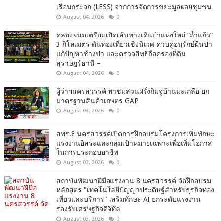
เรือนกระจก (LESS) จากการจัดการขยะมูลฝอยชุมชน
August 04, 2026
0
คลองพนมเตรียมเปิดเส้นทางเดินป่าแห่งใหม่ “ถ้ำแก้ว”
3 กิโลเมตร ดันท่องเที่ยวเชิงนิเวศ ควบคู่อนุรักษ์ผืนป่า
แก้ปัญหาช้างป่า และตรวจสิทธิถือครองที่ดิน
สุราษฎร์ธานี –
August 04, 2026
0
ผู้ว่าฯนครสวรรค์ พาชมสวนฝรั่งกิมจูบ้านมะเกลือ ยก
มาตรฐานสินค้าเกษตร GAP
August 03, 2026
0
สพร.8 นครสวรรค์เปิดการฝึกอบรมโครงการเพิ่มทักษะ
แรงงานอิสระและกลุ่มเป้าหมายเฉพาะเพื่อเพิ่มโอกาส
ในการประกอบอาชีพ
August 03, 2026
0
สถาบันพัฒนาฝีมือแรงงาน 8 นครสวรรค์ จัดฝึกอบรม
หลักสูตร "เทคโนโลยีปัญญาประดิษฐ์สำหรับธุรกิจท่อง
เที่ยวและบริการ" เสริมทักษะ AI ยกระดับแรงงาน
รองรับเศรษฐกิจดิจิทัล
August 03, 2026
0