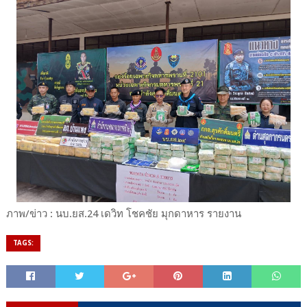
ภาพ/ข่าว : นบ.ยส.24 เดวิท โชคชัย มุกดาหาร รายงาน
TAGS: