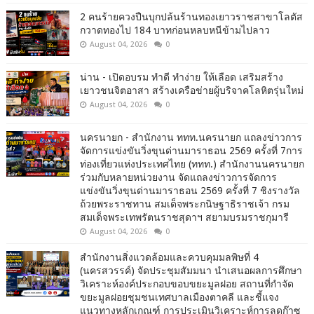
2 คนร้ายควงปืนบุกปล้นร้านทองเยาวราชสาขาโลตัส
กวาดทองไป 184 บาทก่อนหลบหนีข้ามไปลาว
August 04, 2026
0
น่าน - เปิดอบรม ทำดี ทำง่าย ให้เลือด เสริมสร้าง
เยาวชนจิตอาสา สร้างเครือข่ายผู้บริจาคโลหิตรุ่นใหม่
August 04, 2026
0
นครนายก - สำนักงาน ททท.นครนายก แถลงข่าวการ
จัดการแข่งขันวิ่งขุนด่านมาราธอน 2569 ครั้งที่ 7การ
ท่องเที่ยวแห่งประเทศไทย (ททท.) สำนักงานนครนายก
ร่วมกับหลายหน่วยงาน จัดแถลงข่าวการจัดการ
แข่งขันวิ่งขุนด่านมาราธอน 2569 ครั้งที่ 7 ชิงรางวัล
ถ้วยพระราชทาน สมเด็จพระกนิษฐาธิราชเจ้า กรม
สมเด็จพระเทพรัตนราชสุดาฯ สยามบรมราชกุมารี
August 04, 2026
0
สำนักงานสิ่งแวดล้อมและควบคุมมลพิษที่ 4
(นครสวรรค์) จัดประชุมสัมมนา นำเสนอผลการศึกษา
วิเคราะห์องค์ประกอบขอบขยะมูลฝอย สถานที่กำจัด
ขยะมูลฝอยชุมชนเทศบาลเมืองตาคลี และชี้แจง
แนวทางหลักเกณฑ์ การประเมินวิเคราะห์การลดก๊าซ