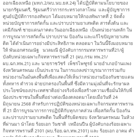
ออกเฉียงเหนือ (มทภ.2/ผบ.นบ.ยส.24) ได้ปฏิบัติตามนโยบายของ
นายกรัฐมนตรี, รัฐมนตรีว่าการกระทรวงกลาโหม และผู้บัญชาการ
ศูนย์ปฏิบัติการกองทัพบก ได้มอบหมายให้กองทัพภาคที่ 2 จัดตั้ง
หน่วยบัญชาการสกัดกั้น และปราบปรามยาเสพติด สารตั้งต้น และ
เคมีภัณฑ์ ชายแดนภาคตะวันออกเฉียงเหนือ เป็นหน่วยงานหลัก ใน
การบูรณาการสกัดกั้น ปราบปราม ป้องกัน และแก้ไขปัญหายาเสพ
ติด ได้ดำเนินการอย่างมีประสิทธิภาพ ตลอดมา ในวันนี้จึงมอบหมาย
ให้ พันเอกศรณณัฐ นวลมณี ผู้บังคับการกรมทหารพรานที่21/ผู้
บังคับหน่วยเฉพาะกิจทหารพรานที่ 21 (ผบ.กรม ทพ.21/
ผบ.ฉก.ทพ.21) และ นายราชวัชร์ เพ็ชรไพฑูรย์ นายอำเภอบ้านแพง
จังหวัดนครพนม เป็นประธาน ในการแถลงข่าวบูรณาการร่วมกับ
หน่วยงานในมั่นคงพื้นที่เพื่อแสดงให้เห็นว่าหน่วยงานป้องกันชายแดน
ทั้งทหาร ตำรวจ ฝ่ายปกครองในพื้นที่ ซึ่งมีความมุ่งมั่นที่จะรักษาผล
ประโยชน์ของประเทศชาติอย่างจริงจังเพื่อสร้างความเชื่อมั่นให้กับพี่
น้องประชาชนในพื้นที่อย่างต่อเนื่องตลอดมาโดยเมื่อวันที่ 24
มิถุนายน 2568 สำหรับการปฏิบัติของหน่วยเฉพาะกิจกรมทหารพราน
ที่ 21 มีการบูรณาการการปฏิบัติกับทุกภาคส่วน เพื่อสกัดกั้น ป้องกัน
และปราบปรามยาเสพติด ในพื้นที่รับผิดชอบ จังหวัดนครพนม ในห้วง
ที่ผ่านมา นำโดย ร้อยเอก วันชาติ เหมือนปืน ผู้บังคับกองร้อยเฉพาะ
กิจทหารพรานที่ 2101 (ผบ.ร้อย.ฉก.ทพ.2101) และ ร้อยเอก อาคม คำ