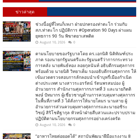
ข่าวล่าสุด
ช่วงนี้อยู่ที่ไหนก็เหงา ฝ่ายปกครองท่าตะโก ร่วมกับ
สภ.ท่าตะโก ปฏิบัติการ #Operation 90 Days ผ่าแผน
ยุทธการ 90 วัน พิฆาตยาเสพติด
August 10, 2026
0
ตามนโยบายของรัฐบาลโดย ดร.เอกนิติ นิติทัณฑ์ประ
ภาค รองนายกรัฐมนตรีและรัฐมนตรีว่าการกระทรวง
การคลัง นายพันธ์ทอง ลอยกุลนันท์ อธิบดีกรมศุลกากร
พร้อมด้วย นายนิติ วิทยาเต็ม รองอธิบดีกรมศุลกากร ให้
เข้มงวดตรวจสอบการลักลอบนำเข้าบุหรี่เมืองกำเนิด
ต่างประเทศ นางสาวระอรรัตน์ รัตนพรสมปอง ผู้
อำนวยการ สำนักงานศุลกากรภาคที่ 3 และนายกิตติ
พงษ์ ปัทมากร ผู้เชี่ยวชาญด้านการควบคุมทางศุลกากร
ในพื้นที่ภาคที่ 3 ได้สั่งการให้นายโตมร นามสาย ผู้
อำนวยการส่วนควบคุมทางศุลกากรและนายอชิระ
วิชญ์ สิริโชติฐากุล หัวหน้าฝ่ายสืบสวนและปราบปราม
ปฏิบัติตามนโยบายกรมศุลกากรอย่างเคร่งครัด
August 10, 2026
0
“อาหารไทยต่อยอดได้” สถาบันพัฒนาฝีมือแรงงาน 8