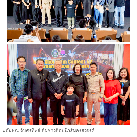
#อัมพณ จับศรทิพย์ ทีมข่าวท็อปนิวส์นครสวรรค์