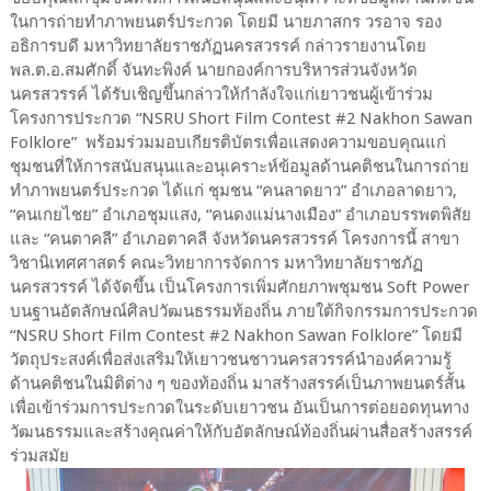
ในการถ่ายทำภาพยนตร์ประกวด โดยมี นายภาสกร วรอาจ รอง
อธิการบดี มหาวิทยาลัยราชภัฏนครสวรรค์ กล่าวรายงานโดย
พล.ต.อ.สมศักดิ์ จันทะพิงค์ นายกองค์การบริหารส่วนจังหวัด
นครสวรรค์ ได้รับเชิญขึ้นกล่าวให้กำลังใจแก่เยาวชนผู้เข้าร่วม
โครงการประกวด “NSRU Short Film Contest #2 Nakhon Sawan
Folklore” พร้อมร่วมมอบเกียรติบัตรเพื่อแสดงความขอบคุณแก่
ชุมชนที่ให้การสนับสนุนและอนุเคราะห์ข้อมูลด้านคติชนในการถ่าย
ทำภาพยนตร์ประกวด ได้แก่ ชุมชน “คนลาดยาว” อำเภอลาดยาว,
“คนเกยไชย” อำเภอชุมแสง, “คนดงแม่นางเมือง” อำเภอบรรพตพิสัย
และ “คนตาคลี” อำเภอตาคลี จังหวัดนครสวรรค์ โครงการนี้ สาขา
วิชานิเทศศาสตร์ คณะวิทยาการจัดการ มหาวิทยาลัยราชภัฏ
นครสวรรค์ ได้จัดขึ้น เป็นโครงการเพิ่มศักยภาพชุมชน Soft Power
บนฐานอัตลักษณ์ศิลปวัฒนธรรมท้องถิ่น ภายใต้กิจกรรมการประกวด
“NSRU Short Film Contest #2 Nakhon Sawan Folklore” โดยมี
วัตถุประสงค์เพื่อส่งเสริมให้เยาวชนชาวนครสวรรค์นำองค์ความรู้
ด้านคติชนในมิติต่าง ๆ ของท้องถิ่น มาสร้างสรรค์เป็นภาพยนตร์สั้น
เพื่อเข้าร่วมการประกวดในระดับเยาวชน อันเป็นการต่อยอดทุนทาง
วัฒนธรรมและสร้างคุณค่าให้กับอัตลักษณ์ท้องถิ่นผ่านสื่อสร้างสรรค์
ร่วมสมัย