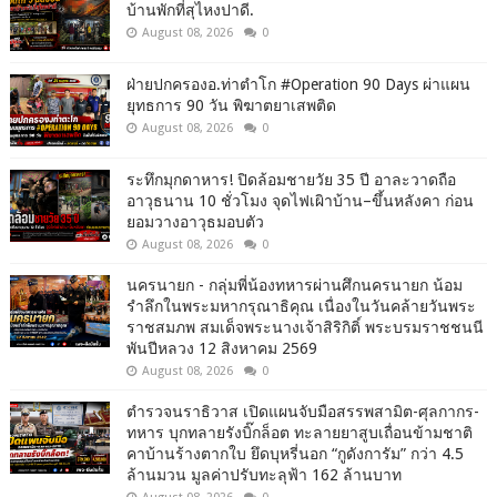
บ้านพักที่สุไหงปาดี.
August 08, 2026
0
ฝ่ายปกครองอ.ท่าตำโก #Operation 90 Days ผ่าแผน
ยุทธการ 90 วัน พิฆาตยาเสพติด
August 08, 2026
0
ระทึกมุกดาหาร! ปิดล้อมชายวัย 35 ปี อาละวาดถือ
อาวุธนาน 10 ชั่วโมง จุดไฟเผิาบ้าน–ขึ้นหลังคา ก่อน
ยอมวางอาวุธมอบตัว
August 08, 2026
0
นครนายก - กลุ่มพี่น้องทหารผ่านศึกนครนายก น้อม
รำลึกในพระมหากรุณาธิคุณ เนื่องในวันคล้ายวันพระ
ราชสมภพ สมเด็จพระนางเจ้าสิริกิติ์ พระบรมราชชนนี
พันปีหลวง 12 สิงหาคม 2569
August 08, 2026
0
ตำรวจนราธิวาส เปิดแผนจับมือสรรพสามิต-ศุลกากร-
ทหาร บุกทลายรังบิ๊กล็อต ทะลายยาสูบเถื่อนข้ามชาติ
คาบ้านร้างตากใบ ยึดบุหรี่นอก “กูดังการัม” กว่า 4.5
ล้านมวน มูลค่าปรับทะลุฟ้า 162 ล้านบาท