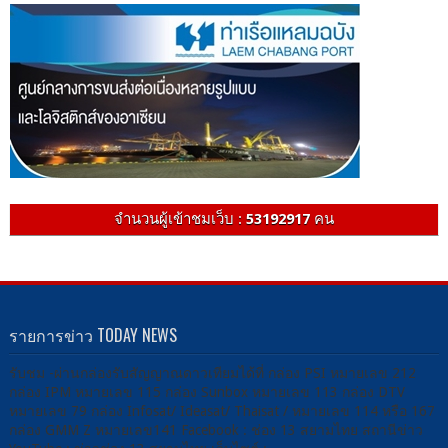
จำนวนผู้เข้าชมเว็บ :
53192917
คน
รายการข่าว TODAY NEWS
รับชม -ผ่านกล่องรับสัญญาณดาวเทียมได้ที่ กล่อง PSI หมายเลข 212
กล่อง IPM หมายเลข 115 กล่อง Sunbox หมายเลข 113 กล่อง DTV
หมายเลข 79 กล่อง Infosat/ Ideasat/ Thaisat / หมายเลข 114 หรือ 167
กล่อง GMM Z หมายเลข141 Facebook : ช่อง 13 สยามไทย สถานีข่าว