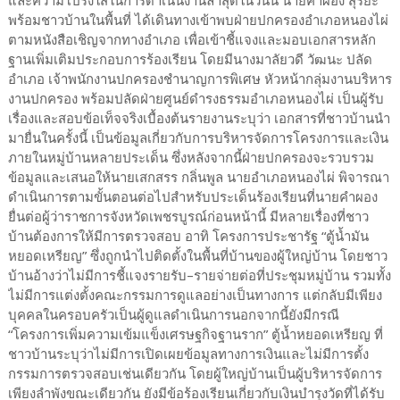
และความโปร่งใสในการดำเนินงานล่าสุดในวันนี้ นายคำผอง สุริยะ
พร้อมชาวบ้านในพื้นที่ ได้เดินทางเข้าพบฝ่ายปกครองอำเภอหนองไผ่
ตามหนังสือเชิญจากทางอำเภอ เพื่อเข้าชี้แจงและมอบเอกสารหลัก
ฐานเพิ่มเติมประกอบการร้องเรียน โดยมีนางมาลัยวดี วัฒนะ ปลัด
อำเภอ เจ้าพนักงานปกครองชำนาญการพิเศษ หัวหน้ากลุ่มงานบริหาร
งานปกครอง พร้อมปลัดฝ่ายศูนย์ดำรงธรรมอำเภอหนองไผ่ เป็นผู้รับ
เรื่องและสอบข้อเท็จจริงเบื้องต้นรายงานระบุว่า เอกสารที่ชาวบ้านนำ
มายื่นในครั้งนี้ เป็นข้อมูลเกี่ยวกับการบริหารจัดการโครงการและเงิน
ภายในหมู่บ้านหลายประเด็น ซึ่งหลังจากนี้ฝ่ายปกครองจะรวบรวม
ข้อมูลและเสนอให้นายเสกสรร กลิ่นพูล นายอำเภอหนองไผ่ พิจารณา
ดำเนินการตามขั้นตอนต่อไปสำหรับประเด็นร้องเรียนที่นายคำผอง
ยื่นต่อผู้ว่าราชการจังหวัดเพชรบูรณ์ก่อนหน้านี้ มีหลายเรื่องที่ชาว
บ้านต้องการให้มีการตรวจสอบ อาทิ โครงการประชารัฐ “ตู้น้ำมัน
หยอดเหรียญ” ซึ่งถูกนำไปติดตั้งในพื้นที่บ้านของผู้ใหญ่บ้าน โดยชาว
บ้านอ้างว่าไม่มีการชี้แจงรายรับ–รายจ่ายต่อที่ประชุมหมู่บ้าน รวมทั้ง
ไม่มีการแต่งตั้งคณะกรรมการดูแลอย่างเป็นทางการ แต่กลับมีเพียง
บุคคลในครอบครัวเป็นผู้ดูแลดำเนินการนอกจากนี้ยังมีกรณี
“โครงการเพิ่มความเข้มแข็งเศรษฐกิจฐานราก” ตู้น้ำหยอดเหรียญ ที่
ชาวบ้านระบุว่าไม่มีการเปิดเผยข้อมูลทางการเงินและไม่มีการตั้ง
กรรมการตรวจสอบเช่นเดียวกัน โดยผู้ใหญ่บ้านเป็นผู้บริหารจัดการ
เพียงลำพังขณะเดียวกัน ยังมีข้อร้องเรียนเกี่ยวกับเงินบำรุงวัดที่ได้รับ