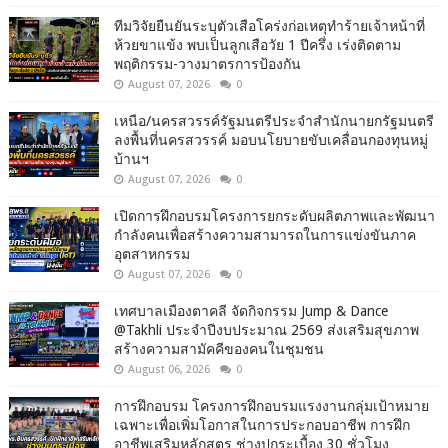
ทีมวิจัยยืนยันระบุตัวเสือโคร่งก่อเหตุทำร้ายเจ้าหน้าที่
ห้วยขาแข้ง พบเป็นลูกเสือวัย 1 ปีครึ่ง เร่งติดตาม
พฤติกรรม-วางมาตรการป้องกัน
August 07, 2026
0
เหนือ/นครสวรรค์รัฐมนตรีประจำสำนักนายกรัฐมนตรี
ลงพื้นที่นครสวรรค์ มอบนโยบายขับเคลื่อนกองทุนหมู่
บ้านฯ
August 07, 2026
0
เปิดการฝึกอบรมโครงการยกระดับผลิตภาพและพัฒนา
กำลังคนเพื่อสร้างความสามารถในการแข่งขันภาค
อุตสาหกรรม
August 07, 2026
0
เทศบาลเมืองตาคลี จัดกิจกรรม Jump & Dance
@Takhli ประจำปีงบประมาณ 2569 ส่งเสริมสุขภาพ
สร้างความสามัคคีของคนในชุมชน
August 06, 2026
0
การฝึกอบรม โครงการฝึกอบรมแรงงานกลุ่มเป้าหมาย
เฉพาะเพื่อเพิ่มโอกาสในการประกอบอาชีพ การฝึก
อาชีพเสริมหลักสูตร ช่างปูกระเบื้อง 30 ชั่วโมง