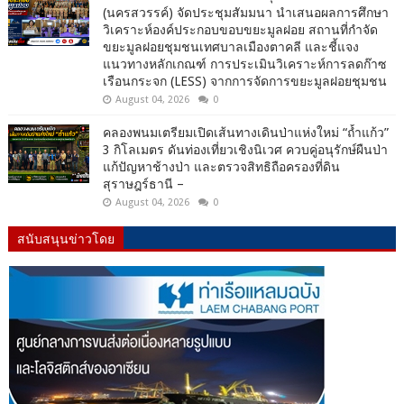
(นครสวรรค์) จัดประชุมสัมมนา นำเสนอผลการศึกษา
วิเคราะห์องค์ประกอบขอบขยะมูลฝอย สถานที่กำจัด
ขยะมูลฝอยชุมชนเทศบาลเมืองตาคลี และชี้แจง
แนวทางหลักเกณฑ์ การประเมินวิเคราะห์การลดก๊าซ
เรือนกระจก (LESS) จากการจัดการขยะมูลฝอยชุมชน
August 04, 2026
0
คลองพนมเตรียมเปิดเส้นทางเดินป่าแห่งใหม่ “ถ้ำแก้ว”
3 กิโลเมตร ดันท่องเที่ยวเชิงนิเวศ ควบคู่อนุรักษ์ผืนป่า
แก้ปัญหาช้างป่า และตรวจสิทธิถือครองที่ดิน
สุราษฎร์ธานี –
August 04, 2026
0
สนับสนุนข่าวโดย