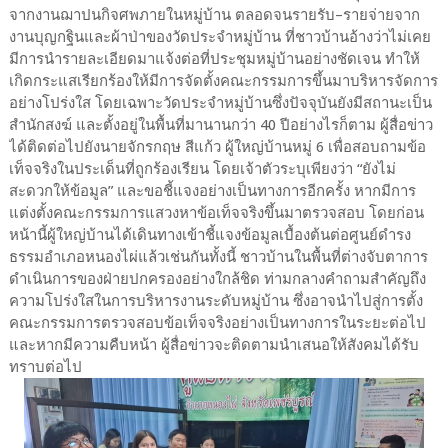
จากงานฌาปนกิจศพภายในหมู่บ้าน ตลอดจนรายรับ–รายจ่ายจาก
งานบุญกฐินและผ้าป่าของวัดประจำหมู่บ้าน ที่ชาวบ้านอ้างว่าไม่เคย
มีการนำรายละเอียดมาแจ้งต่อที่ประชุมหมู่บ้านอย่างชัดเจน ทำให้
เกิดกระแสเรียกร้องให้มีการจัดตั้งคณะกรรมการขึ้นมาบริหารจัดการ
อย่างโปร่งใส โดยเฉพาะวัดประจำหมู่บ้านซึ่งปัจจุบันยังมีสถานะเป็น
สำนักสงฆ์ และตั้งอยู่ในพื้นที่มานานกว่า 40 ปีอย่างไรก็ตาม ผู้สื่อข่าว
ได้ติดต่อไปยังนายจักรกฤษ สีแก้ว ผู้ใหญ่บ้านหมู่ 6 เพื่อสอบถามข้อ
เท็จจริงในประเด็นที่ถูกร้องเรียน โดยเจ้าตัวระบุเพียงว่า “ยังไม่
สะดวกให้ข้อมูล” และขอชี้แจงอย่างเป็นทางการอีกครั้ง หากมีการ
แต่งตั้งคณะกรรมการแสวงหาข้อเท็จจริงขึ้นมาตรวจสอบ โดยก่อน
หน้านี้ผู้ใหญ่บ้านได้เดินทางเข้าชี้แจงข้อมูลเบื้องต้นต่อศูนย์ดำรง
ธรรมอำเภอหนองไผ่แล้วเช่นกันทั้งนี้ ชาวบ้านในพื้นที่ต่างจับตาการ
ดำเนินการของฝ่ายปกครองอย่างใกล้ชิด ท่ามกลางคำถามสำคัญถึง
ความโปร่งใสในการบริหารงานระดับหมู่บ้าน ซึ่งอาจนำไปสู่การตั้ง
คณะกรรมการตรวจสอบข้อเท็จจริงอย่างเป็นทางการในระยะต่อไป
และหากมีความคืบหน้า ผู้สื่อข่าวจะติดตามนำเสนอให้สังคมได้รับ
ทราบต่อไป