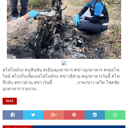
#ไฟไหม้รถ #ภูหินขัน #เมืองมุกดาหาร #ข่าวมุกดาหาร #จยยไฟ
ไหม้ #ไปเก็บเห็ดเจอไฟไหม้รถ #ข่าวอีสาน #มุกดาหารวันนี้ #ไฟ
ลึกลับ #ข่าวด่วน #ข่าววันนี้​ ภาพ​/ข่าว​ เด​วิท​ โชคชัย​
มุกดาหาร​ รายงาน
TAGS: