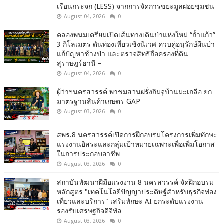
เรือนกระจก (LESS) จากการจัดการขยะมูลฝอยชุมชน
August 04, 2026
0
คลองพนมเตรียมเปิดเส้นทางเดินป่าแห่งใหม่ “ถ้ำแก้ว”
3 กิโลเมตร ดันท่องเที่ยวเชิงนิเวศ ควบคู่อนุรักษ์ผืนป่า
แก้ปัญหาช้างป่า และตรวจสิทธิถือครองที่ดิน
สุราษฎร์ธานี –
August 04, 2026
0
ผู้ว่าฯนครสวรรค์ พาชมสวนฝรั่งกิมจูบ้านมะเกลือ ยก
มาตรฐานสินค้าเกษตร GAP
August 03, 2026
0
สพร.8 นครสวรรค์เปิดการฝึกอบรมโครงการเพิ่มทักษะ
แรงงานอิสระและกลุ่มเป้าหมายเฉพาะเพื่อเพิ่มโอกาส
ในการประกอบอาชีพ
August 03, 2026
0
สถาบันพัฒนาฝีมือแรงงาน 8 นครสวรรค์ จัดฝึกอบรม
หลักสูตร "เทคโนโลยีปัญญาประดิษฐ์สำหรับธุรกิจท่อง
เที่ยวและบริการ" เสริมทักษะ AI ยกระดับแรงงาน
รองรับเศรษฐกิจดิจิทัล
August 03, 2026
0