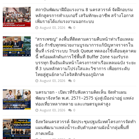
สถาบันพัฒนาฝีมือแรงงาน 8 นครสวรรค์ จัดฝึกอบรม
หลักสูตรการทำเบเกอรี่ เสริมทักษะอาชีพ สร้างโอกาส
เพิ่มรายได้แก่แรงงานนอกระบบ
August 03, 2026
0
“สรรเพชญ” ลงพื้นที่ติดตามความคืบหน้าท่าเรือแหลม
ฉบัง กำชับทุกหน่วยงานบูรณาการแก้ปัญหาจราจรใน
พื้นที่ เร่งนำระบบ Truck Queue ทดลองใช้เดือนตุลาคม
นี้ พร้อมผลักดันการใช้พื้นที่ Buffer Zone รองรับรถ
บรรทุก ยืนยันเดินหน้าโครงการท่าเรือแหลมฉบัง ระยะ
ที่ 3 บนหลักความโปร่งใสและวิชาการ เพื่อยกระดับ
ไทยสู่ศูนย์กลางโลจิสติกส์ของภูมิภาค
August 03, 2026
0
นครนายก - เปิดเวทีรับฟังความคิดเห็น จัดทำแผน
พัฒนาจังหวัด พ.ศ. 2571–2575 มุ่งสู่เมืองน่าอยู่ แหล่ง
ท่องเที่ยวหลากหลาย และเกษตรมูลค่าสูง
August 03, 2026
0
จังหวัดนครสวรรค์ จัดประชุมปฐมนิเทศโครงการจัดทำ
แผนพัฒนาแหล่งน้ำระดับตำบลตามผังน้ำกลุ่มพื้นที่
ภาคเหนือ