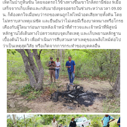
เห็ดในป่าภูหินขัน โดยจอดรถไว้ข้างทางขึ้นเขาใกล้สถานีช่อง 9เมื่อ
เสร็จจากเก็บเห็ดและกลับมายังจุดจอดรถในช่วงระหว่างเวลา 09.00
น. ก็ต้องตกใจเมื่อพบว่ารถของตนถูกไฟไหม้วอดเสียหายทั้งคัน โดย
ไม่ทราบสาเหตุแน่ชัด และยืนยันว่าไม่เคยมีเรื่องบาดหมางหรือโกรธ
เคืองกับผู้ใดมาก่อนภายหลังเจ้าหน้าที่ตำรวจและเจ้าหน้าที่พิสูจน์
หลักฐานได้เดินทางไปตรวจสอบจุดเกิดเหตุ และเก็บพยานหลักฐาน
เบื้องต้นไว้แล้ว เพื่อดำเนินการสืบสวนหาสาเหตุของเพลิงไหม้ต่อไป
ว่าเป็นเหตุสุดวิสัย หรือเกิดจากการกระทำของบุคคลอื่น