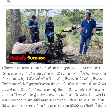
เมื่อเวลาประมาณ 10.00 น. วันที่ 10 กรกฎาคม 2568 พ.ต.ท.กิตติ
วัฒน์ คนหาญ สารวัตรสอบสวน สภ.เมืองมุกดาหาร ได้รับแจ้งเหตุรถ
จักรยานยนต์ถูกไฟไหม้ทั้งคันบริเวณป่าภูหินขัน ใกล้วัดป่าภูหินขัน
ใกล้กับสถานีส่งสัญญาณโทรทัศน์ช่อง 9 บ้านโค้งสำราญ ตำบลคำอา
ฮวน อำเภอเมือง จังหวัดมุกดาหารผู้เสียหายคือ นายจัตุรงค์ อินนอก
อายุ 41 ปี ชาวบ้านหมู่ 7 ตำบลหนองแวง อำเภอนิคมคำสร้อย เล่าว่า
ตนขับรถจักรยานยนต์ยี่ห้อฮอนด้า เวฟ 110i สีแดงดำ ทะเบียน กบย
30 มุกดาหาร ออกจากบ้านพักเวลาประมาณ 05.00 น. เพื่อเข้าไปเก็บ