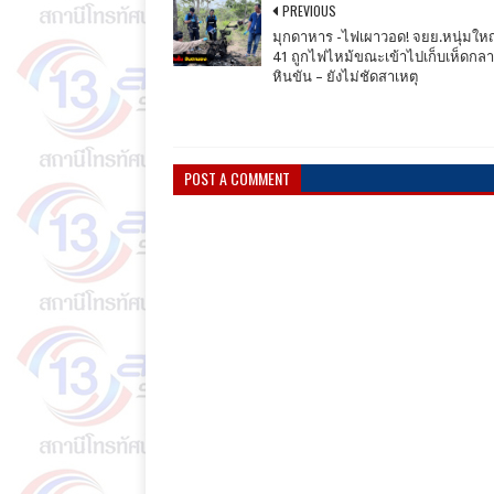
PREVIOUS
มุกดาหาร​ -​ไฟเผาวอด! จยย.หนุ่มใหญ
41 ถูกไฟไหม้ขณะเข้าไปเก็บเห็ดกลาง
หินขัน – ยังไม่ชัดสาเหตุ
POST A COMMENT