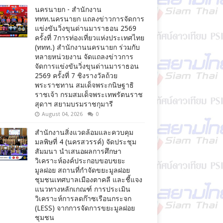
นครนายก - สำนักงาน
ททท.นครนายก แถลงข่าวการจัดการ
แข่งขันวิ่งขุนด่านมาราธอน 2569
ครั้งที่ 7การท่องเที่ยวแห่งประเทศไทย
(ททท.) สำนักงานนครนายก ร่วมกับ
หลายหน่วยงาน จัดแถลงข่าวการ
จัดการแข่งขันวิ่งขุนด่านมาราธอน
2569 ครั้งที่ 7 ชิงรางวัลถ้วย
พระราชทาน สมเด็จพระกนิษฐาธิ
ราชเจ้า กรมสมเด็จพระเทพรัตนราช
สุดาฯ สยามบรมราชกุมารี
August 04, 2026
0
สำนักงานสิ่งแวดล้อมและควบคุม
มลพิษที่ 4 (นครสวรรค์) จัดประชุม
สัมมนา นำเสนอผลการศึกษา
วิเคราะห์องค์ประกอบขอบขยะ
มูลฝอย สถานที่กำจัดขยะมูลฝอย
ชุมชนเทศบาลเมืองตาคลี และชี้แจง
แนวทางหลักเกณฑ์ การประเมิน
วิเคราะห์การลดก๊าซเรือนกระจก
(LESS) จากการจัดการขยะมูลฝอย
ชุมชน