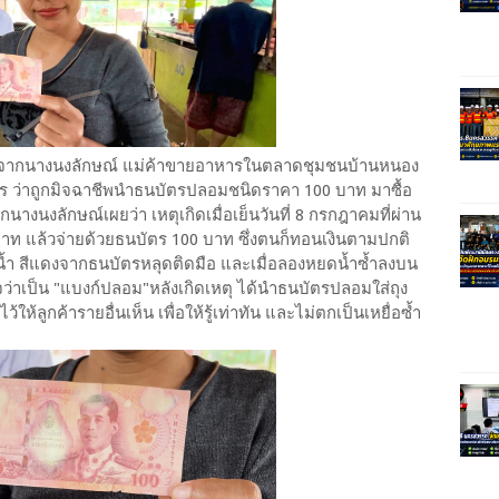
รับแจ้งจากนางนงลักษณ์ แม่ค้าขายอาหารในตลาดชุมชนบ้านหนอง
ร ว่าถูกมิจฉาชีพนำธนบัตรปลอมชนิดราคา 100 บาท มาซื้อ
นางนงลักษณ์เผยว่า เหตุเกิดเมื่อเย็นวันที่ 8 กรกฎาคมที่ผ่าน
บบาท แล้วจ่ายด้วยธนบัตร 100 บาท ซึ่งตนก็ทอนเงินตามปกติ
ปียกน้ำ สีแดงจากธนบัตรหลุดติดมือ และเมื่อลองหยดน้ำซ้ำลงบน
ใจว่าเป็น "แบงก์ปลอม"หลังเกิดเหตุ ได้นำธนบัตรปลอมใส่ถุง
้ลูกค้ารายอื่นเห็น เพื่อให้รู้เท่าทัน และไม่ตกเป็นเหยื่อซ้ำ