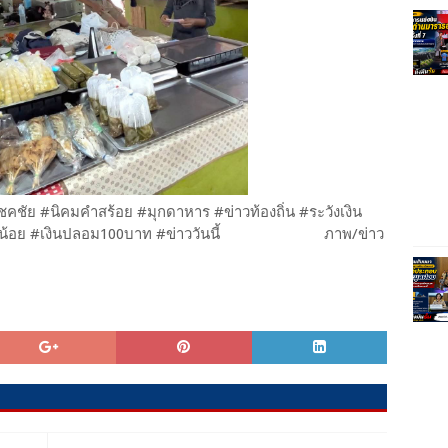
ชัย #นิคมคำสร้อย #มุกดาหาร #ข่าวท้องถิ่น #ระวังเงิน
วงน้อย #เงินปลอม100บาท #ข่าววันนี้​ ภาพ/ข่าว​