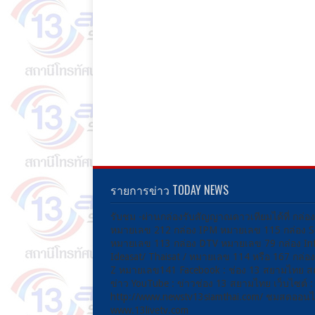
รายการข่าว TODAY NEWS
รับชม -ผ่านกล่องรับสัญญาณดาวเทียมได้ที่ กล่อ
หมายเลข 212 กล่อง IPM หมายเลข 115 กล่อง 
หมายเลข 113 กล่อง DTV หมายเลข 79 กล่อง Inf
Ideasat/ Thaisat / หมายเลข 114 หรือ 167 กล่
Z หมายเลข141 Facebook : ช่อง 13 สยามไทย ส
ข่าว YouTube : ข่าวช่อง 13 สยามไทย เว็บไซต์ :
http://www.newstv13siamthai.com/ ชมสดออนไล
www.13livetv.com