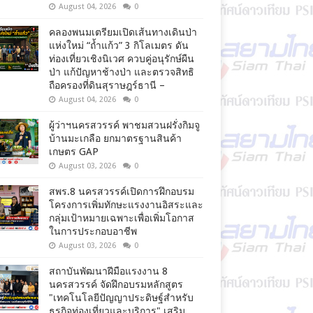
August 04, 2026
0
คลองพนมเตรียมเปิดเส้นทางเดินป่า
แห่งใหม่ “ถ้ำแก้ว” 3 กิโลเมตร ดัน
ท่องเที่ยวเชิงนิเวศ ควบคู่อนุรักษ์ผืน
ป่า แก้ปัญหาช้างป่า และตรวจสิทธิ
ถือครองที่ดินสุราษฎร์ธานี –
August 04, 2026
0
ผู้ว่าฯนครสวรรค์ พาชมสวนฝรั่งกิมจู
บ้านมะเกลือ ยกมาตรฐานสินค้า
เกษตร GAP
August 03, 2026
0
สพร.8 นครสวรรค์เปิดการฝึกอบรม
โครงการเพิ่มทักษะแรงงานอิสระและ
กลุ่มเป้าหมายเฉพาะเพื่อเพิ่มโอกาส
ในการประกอบอาชีพ
August 03, 2026
0
สถาบันพัฒนาฝีมือแรงงาน 8
นครสวรรค์ จัดฝึกอบรมหลักสูตร
"เทคโนโลยีปัญญาประดิษฐ์สำหรับ
ธุรกิจท่องเที่ยวและบริการ" เสริม