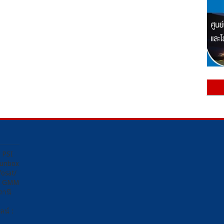
ง PSI
Sunbox
osat/
อง GMM
ถานี
น์ :