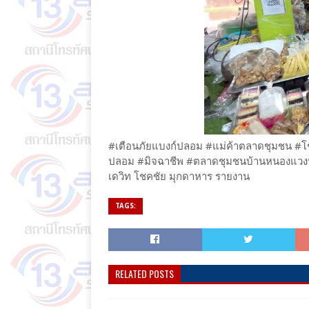
#เตือนภัยแบงก์ปลอม #แม่ค้าตลาดชุมชน #โชค
ปลอม #มิจฉาชีพ #ตลาดชุมชนบ้านหนองแ
เด​วิท​ โชคชัย​ มุกดาหาร​ รายงาน
TAGS:
RELATED POSTS