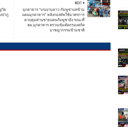
NEXT
่วัย
มุกดาหาร​ “แรงงานลาว-กัมพูชาแห่ข้าม
ป่าภู
แดนมุกดาหาร” หลังกองทัพใช้มาตรการ
ควบคุมด่านชายแดนกัมพูชายัง ขณะที่​
ตม.มุกดาหาร ตรวจเข้มคัดกรองสกัด
อาชญากรรมข้ามชาติ