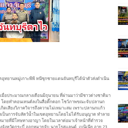
อุทยานหมู่เกาะพีพี หนีซุกชายแดนจันทบุรีได้นำตัวส่งดำเนิน
เมื่อประมาณกลางเดือนมิถุนายน ที่ผ่านมาว่ามีชาวต่างชาติมา
บี่ โดยทำคอนเทนต์ลงในสื่อติ๊กตอก โชว์ภาพขณะจับปลานก
เกิดเสียงวิภาควิจารถึงความไม่เหมาะสม เพราะปลานกแก้ว
งเป็นการจับสัตว์น้ำในเขตอุทยานโดยไม่ได้รับอนุญาต ทำลาย
มายที่มีโทษทางอาญา โดยในเวลาต่อมาเจ้าหน้าที่ตำรวจ
ขวงจังหวัดกระบี่ ออกหมายจับ นายโรสแลนด์ เบนิเนีย อายุ 23