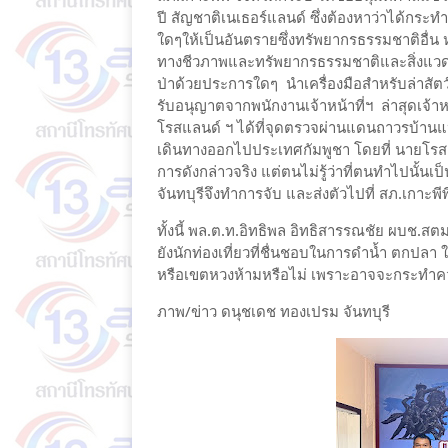
ปี สัญชาติเนเธอร์แลนด์ ซึ่งต้องหาว่าได้กร
ใดๆให้เป็นอันตรายซึ่งทรัพยากรธรรมชาติอื่
ทางชีวภาพและทรัพยากรธรรมชาติและสิ่งแวดล้
ป่าด้วยประการใดๆ นำเครื่องมือสำหรับล่าสัตว
รับอนุญาตจากพนักงานเจ้าหน้าที่ฯ ล่าสุดเจ้าห
โรสแลนด์ ฯ ได้ที่จุดตรวจผ่านแดนถาวรบ้านแห
เดินทางออกไปประเทศกัมพูชา โดยที่ นายโรสแล
การดังกล่าวจริง แต่ตนไม่รู้ว่าที่ตนทำไปนั้นเ
จันทบุรีจึงทำการจับ และส่งตัวไปที่ สภ.เกาะ
ทั้งนี้ พล.ต.ท.อิทธิพล อิทธิสารรณชัย ผบช
ยังนักท่องเที่ยวที่ชื่นชอบในการดำน้ำ ตกปลา 
หรือเขตหวงห้ามหรือไม่ เพราะอาจจะกระทำควา
ภาพ/ข่าว ดนุชเดช ทองเปรม จันทบุรี