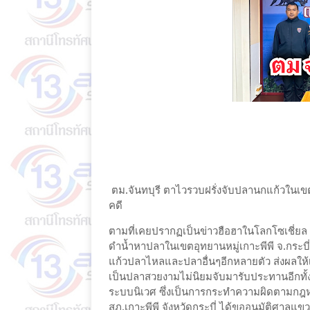
ตม.จันทบุรี ตาไวรวบฝรั่งจับปลานกแก้วในเขต
คดี
ตามที่เคยปรากฏเป็นข่าวฮือฮาในโลกโซเชี่ยล 
ดำน้ำหาปลาในเขตอุทยานหมู่เกาะพีพี จ.กระ
แก้วปลาไหลและปลาอื่นๆอีกหลายตัว ส่งผลให้
เป็นปลาสวยงามไม่นิยมจับมารับประทานอีกทั้
ระบบนิเวศ ซึ่งเป็นการกระทำความผิดตามกฎห
สภ.เกาะพีพี จังหวัดกระบี่ ได้ขออนุมัติศาลแ