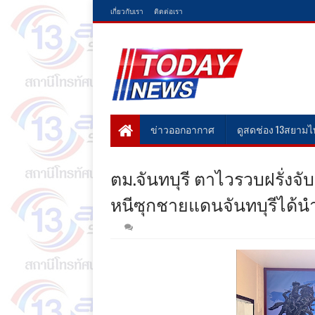
เกี่ยวกับเรา
ติดต่อเรา
ข่าวออกอากาศ
ดูสดช่อง 13สยาม
ตม.จันทบุรี ตาไวรวบฝรั่งจ
หนีซุกชายแดนจันทบุรีได้นำ