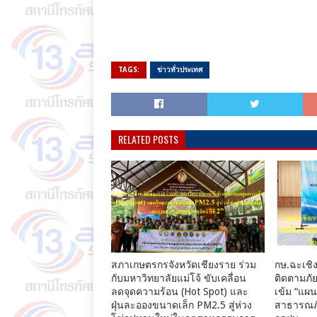
TAGS:
ข่าวทั่วประเทศ
RELATED POSTS
สภาเกษตรกรจังหวัดเชียงราย ร่วม
กษ.ฉะเชิง
กับมหาวิทยาลัยแม่โจ้ ขับเคลื่อน
ติดตามภัย
ลดจุดความร้อน (Hot Spot) และ
เข้ม “แผ
ฝุ่นละอองขนาดเล็ก PM2.5 สู่ห่วง
สาธารณภั