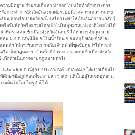
ะทำความผิดฐาน ร่วมกันเก็บหา นำออกไป หรือทำด้วยประการ
น หรือกระทำการอื่นใดอันส่งผลต่อระบบนิเวศความหลากหลาย
อม,ล่อหรือนำสัตว์ออกไปหรือกระทำให้เป็นอันตรายแก่สัตว์
์หรือจับสัตว์หรืออาวุธใดๆเข้าไปในอุทยานแห่งชาติโดยไม่ได้
น้าที่ตรวจคนเข้าเมืองจังหวัดจันทบุรี ได้ทำการจับกุม นาย
ลม ม.4 ต.เทพนิมิต อ.โป่งน้ำร้อน จ.จันทบุรี ขณะกำลังจะ
นด์ฯ ให้การรับสารภาพกับเจ้าหน้าที่ชุดจับกุมว่าได้กระทำ
ป็นเรื่องผิดกฎหมาย เจ้าหน้าที่ตำรวจ ตรวจคนเข้าเมืองจังหวัด
พีพี เพื่อดำเนินการตามกฎหมายต่อไป
.สตม. และ พล.ต.ต.ณัฐกร ประภายนต์ ผบก.ตม.3 ได้ฝากเตือนไป
ให้ศึกษาข้อมูลก่อนที่จะหาปลา ว่าสถานที่นั้นอยู่ในเขตอุทยาน
มผิดไปโดยไม่รู้ตัวก็ได้