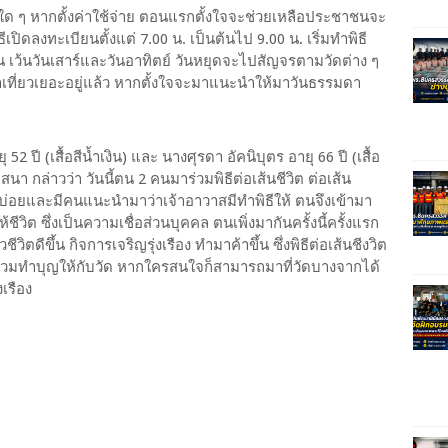
่ายใด ๆ หากตั้งค่าใช้จ่าย ตอนแรกตั้งใจจะช่วยเหลือประชาชนจะ
ิดลงทะเบียนตั้งแต่ 7.00 น. เป็นต้นไป 9.00 น. เริ่มทำพิธี
ัน เว้นวันเสาร์และวันอาทิตย์ วันหยุดจะไปสัญจรตามวัดต่าง ๆ
เที่ยวเยอะอยู่แล้ว หากตั้งใจจะมาแนะนำให้มาวันธรรมดา
 (เสื้อสีน้ำเงิน) และ นางศุรดา อัคนิบุตร อายุ 66 ปี (เสื้อ
วาสนา กล่าวว่า วันนี้ตน 2 คนมาร่วมพิธีต่อเส้นชีวิต ต่อเส้น
ี้บ่อยและมีคนแนะนำมาว่าเจ้าอาวาสมีทำพิธีให้ ตนจึงเข้ามา
ให้ชีวิต ซึ่งเป็นความเชื่อส่วนบุคคล ตนเพิ่งมากันครั้งนี้ครั้งแรก
วิตดีขึ้น กิจการเจริญรุ่งเรือง ทำมาค้าขึ้น ซึ่งพิธีต่อเส้นชีงวิต
จะร่วมทำบุญให้กับวัด หากใครสนใจก็สามารถมาที่วัดบางจากได้
งเรือง