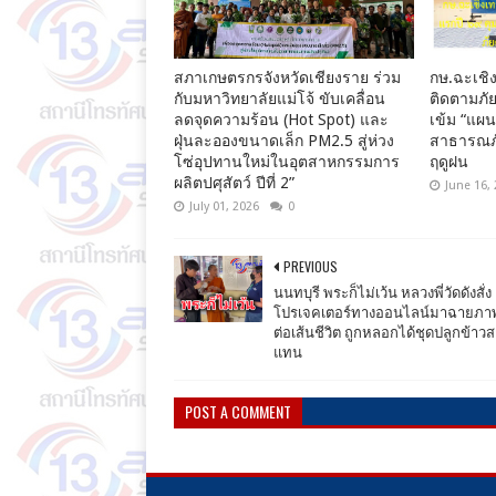
สภาเกษตรกรจังหวัดเชียงราย ร่วม
กษ.ฉะเชิง
กับมหาวิทยาลัยแม่โจ้ ขับเคลื่อน
ติดตามภัย
ลดจุดความร้อน (Hot Spot) และ
เข้ม “แผ
ฝุ่นละอองขนาดเล็ก PM2.5 สู่ห่วง
สาธารณภั
โซ่อุปทานใหม่ในอุตสาหกรรมการ
ฤดูฝน
ผลิตปศุสัตว์ ปีที่ 2”
June 16,
July 01, 2026
0
PREVIOUS
นนทบุรี พระก็ไม่เว้น หลวงพี่วัดดังสั่ง
โปรเจคเตอร์ทางออนไลน์มาฉายภาพ
ต่อเส้นชีวิต ถูกหลอกได้ชุดปลูกข้าวส
แทน
POST A COMMENT