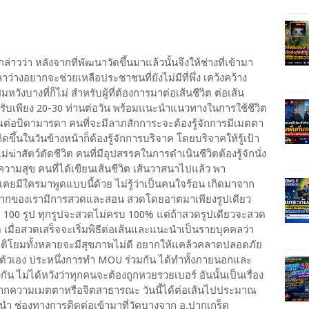
ว่า หลังจากที่พัฒนาวัดขึ้นมาแล้วนั้นจึงให้ช่างที่เข้ามา
างอยากจะช่วยเหลือประชาชนที่ยังไม่มีที่พึ่ง เคว้งคว้าง
หวังบางที่ก็ไม่ สำหรับผู้ที่ต้องการมาต่อเส้นชีวิต ต่อเส้น
รับเพียง 20-30 ท่านต่อวัน พร้อมแนะนำแนวทางในการใช้ชีวิต
ุณต่อบิดามารดา คนที่จะมีลาภสักการะจะต้องรู้จักการมีเมตตา
ึ้นในวันข้างหน้าก็ต้องรู้จักการบริจาค โดยบริจาคให้รู้เป้า
่ฆ่าสัตว์ตัดชีวิต คนที่มีอุปสรรคในการดำเนินชีวิตต้องรู้จักนั่ง
วามสุข คนที่ได้เขียนเส้นชีวิต เส้นวาสนาไปแล้ว พา
คยมีใครมาพูดแบบนี้ด้วย ไม่รู้ว่าเป็นคนใจร้อน เกิดมาจาก
งจากของเรามีการสวดและสอน สวดโดยอาตมาเพียงรูปเดียว
100 รูป ทุกรูปจะสวดไม่ครบ 100% แต่ถ้าสวดรูปเดียวจะสวด
เมื่อสวดเสร็จจะเริ่มพิธีต่อเส้นและแนะนำเป็นรายบุคคลว่า
ญาติโยมทั้งหลายจะมีสุขภาพไม่ดี อยากให้แคล้วคลาดปลอดภัย
ตัวเอง ประหนึ่งการทำ MOU ร่วมกัน ได้ทำทั้งภายนอกและ
 ไม่ได้หวังว่าทุกคนจะต้องถูกหวยรวยเบอร์ อันนั้นเป็นเรื่อง
จากความเมตตาหรือจิตสาธารณะ วันนี้ได้ต่อเส้นไปประมาณ
นะนำ ช่องทางการติดต่อเข้ามาที่วัดบางจาก อ.ปากเกร็ด