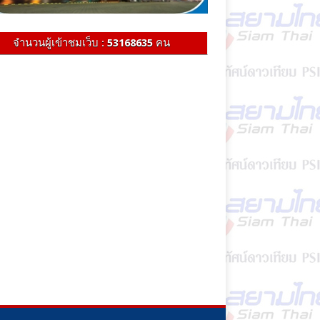
จำนวนผู้เข้าชมเว็บ :
53168635
คน