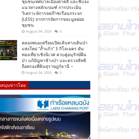
ชุมชนเทศบาลเมืองตาคลี และชี้แจง
แนวทางหลักเกณฑ์ การประเมิน
วิเคราะห์การลดก๊าซเรือนกระจก
(LESS) จากการจัดการขยะมูลฝอย
ชุมชน
August 04, 2026
0
คลองพนมเตรียมเปิดเส้นทางเดินป่า
แห่งใหม่ “ถ้ำแก้ว” 3 กิโลเมตร ดัน
ท่องเที่ยวเชิงนิเวศ ควบคู่อนุรักษ์ผืน
ป่า แก้ปัญหาช้างป่า และตรวจสิทธิ
ถือครองที่ดินสุราษฎร์ธานี –
August 04, 2026
0
บสนุนข่าวโดย