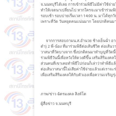
จ.นนทบุรีได้เลย การเข้าร่วมพิธีไม่มีค่าใช้จ
ทำให้เจตนาเปลี่ยนไป หากใครจะมาเข้าร่วมพิธีเป
รอบเช้า รอบบ่ายเริ่มเวลา 14:00 น. มาได้ทุกว
เพราะที่วัด วันหยุดคนแน่นมาก โดยปกติคนมา
จากการสอบถามน.ส.อำนวย ช้างเย็นฉ่ำ อายุ 52 ปี
ดำ) 2 พี่-น้อง ที่มาร่วมพิธีต่อเส้นชีวิต ต่อเส้น
วาสนาที่วัดบางจาก ซึ่งปกติตนมาทำบุญที่วัดน
ร่วมพิธีวันนี้เพื่อหวังให้ดวงดีขึ้น เสริมสิริมงคล
ส่วนคนที่เขาเคยทำพิธีไปก่อนก็เล่าว่าทำพิธีแล้วชี
ต่อเส้นวาสนานี้ไม่เสียค่าใช้จ่ายแล้วแต่เรา
เพื่อเสริมสิริมงคลให้กับตัวเองเพื่อความเจริญรุ่
ภาพ/ข่าว ฉัตรมงคล สิงห์โต
ผู้สื่อข่าว จ.นนทบุรี