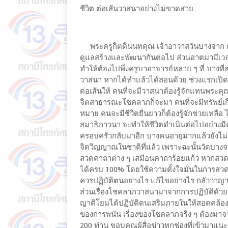
ชีวิต ต่อเส้นวาสนาอย่างไม่ขาดสาย
พระครูกิตตินนทคุณ เจ้าอาวาสวันบางจาก กล่าว
ดูแลสร้างและพัฒนากันต่อไป ส่วนอาตมามีเวลาว่
ทำให้ต้องไปพึ่งครูบาอาจารย์หลาย ๆ ที่ บางที่สม
วาสนา หากได้ทำแล้วได้สอนด้วย ช่วงแรกเปิด
ต่อเส้นให้ คนที่จะมีวาสนาต้องรู้จักแทนพระค
จิตสาธารณะโชคลาภก็จะมา คนที่จะมีทรัพย์เกิดข
หมาย คนจะมีชีวิตยืนยาวก็ต้องรู้จักช่วยเหลือ ไม
สมาธิภาวนา จะทำให้ชีวิตดำเนินต่อไปอย่างมีค
ครอบครัวกลับมาอีก บางคนอายุมากแล้วยังไม่เ
จิตวิญญาณในชาติที่แล้ว เพราะฉะนั้นวัดบา
สวดคาถาต่าง ๆ เสมือนคาถาร้อยแก้ว หากสวด 
ได้ครบ 100% โดยใช้ความตั้งใจมั่นในการสวด 
ควรปฏิบัติตนอย่างไร แก้ไขอย่างไร กลัวว่า
ส่วนเรื่องโชคลาภวาสนามาจากการปฏิบัติด้วย
ญาติโยมได้ปฏิบัติตนเสริมภายในให้สอดคล้องกัน
ของการพนัน เรื่องของโชคลาภจริง ๆ ต้องมา
200 ท่าน ขอบคุณผู้สื่อข่าวทุกช่องที่เข้ามาแ