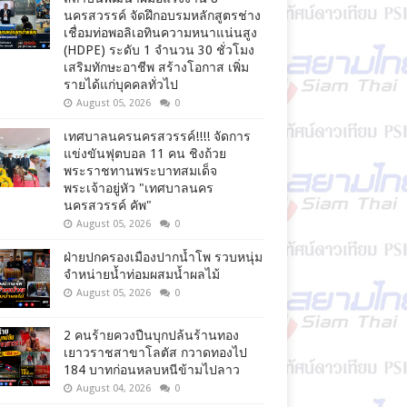
นครสวรรค์ จัดฝึกอบรมหลักสูตรช่าง
เชื่อมท่อพอลิเอทินความหนาแน่นสูง
(HDPE) ระดับ 1 จำนวน 30 ชั่วโมง
เสริมทักษะอาชีพ สร้างโอกาส เพิ่ม
รายได้แก่บุคคลทั่วไป
August 05, 2026
0
เทศบาลนครนครสวรรค์!!!! จัดการ
แข่งขันฟุตบอล 11 คน ชิงถ้วย
พระราชทานพระบาทสมเด็จ
พระเจ้าอยู่หัว "เทศบาลนคร
นครสวรรค์ คัพ"
August 05, 2026
0
ฝ่ายปกครองเมืองปากน้ำโพ รวบหนุ่ม
จำหน่ายน้ำท่อมผสมน้ำผลไม้
August 05, 2026
0
2 คนร้ายควงปืนบุกปล้นร้านทอง
เยาวราชสาขาโลตัส กวาดทองไป
184 บาทก่อนหลบหนีข้ามไปลาว
August 04, 2026
0