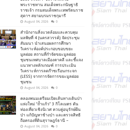
พระราชทาน สมเด็จพระกนิษฐาธิ
ราชเจ้า กรมสมเด็จพระเทพรัตนราช
สุดาฯ สยามบรมราชกุมารี
August 04, 2026
0
สำนักงานสิ่งแวดล้อมและควบคุม
มลพิษที่ 4 (นครสวรรค์) จัดประชุม
สัมมนา นำเสนอผลการศึกษา
วิเคราะห์องค์ประกอบขอบขยะ
มูลฝอย สถานที่กำจัดขยะมูลฝอย
ชุมชนเทศบาลเมืองตาคลี และชี้แจง
แนวทางหลักเกณฑ์ การประเมิน
วิเคราะห์การลดก๊าซเรือนกระจก
(LESS) จากการจัดการขยะมูลฝอย
ชุมชน
August 04, 2026
0
คลองพนมเตรียมเปิดเส้นทางเดินป่า
แห่งใหม่ “ถ้ำแก้ว” 3 กิโลเมตร ดัน
ท่องเที่ยวเชิงนิเวศ ควบคู่อนุรักษ์ผืน
ป่า แก้ปัญหาช้างป่า และตรวจสิทธิ
ถือครองที่ดินสุราษฎร์ธานี –
August 04, 2026
0