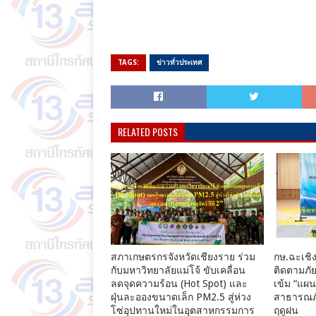
TAGS:
ข่าวทั่วประเทศ
RELATED POSTS
สภาเกษตรกรจังหวัดเชียงราย ร่วม
กษ.ฉะเชิง
กับมหาวิทยาลัยแม่โจ้ ขับเคลื่อน
ติดตามภัย
ลดจุดความร้อน (Hot Spot) และ
เข้ม “แผ
ฝุ่นละอองขนาดเล็ก PM2.5 สู่ห่วง
สาธารณภั
โซ่อุปทานใหม่ในอุตสาหกรรมการ
ฤดูฝน