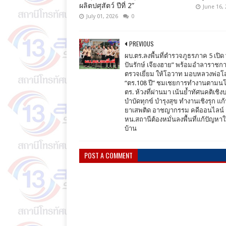
ผลิตปศุสัตว์ ปีที่ 2”
June 16,
July 01, 2026
0
PREVIOUS
ผบ.ตร.ลงพื้นที่ตำรวจภูธรภาค 5 เปิด 
ปันรักษ์ เจียงฮาย” พร้อมอำลาราชก
ตรวจเยี่ยม ให้โอวาท มอบหลวงพ่อโส
“ตร.108 ปี” ชมเชยการทำงานตามน
ตร. ห้วงที่ผ่านมา เน้นย้ำทัศนคติเชิง
บำบัดทุกข์ บำรุงสุข ทำงานเชิงรุก แก
ยาเสพติด อาชญากรรม คดีออนไลน์ 
หน.สถานีต้องหมั่นลงพื้นที่แก้ปัญหา
บ้าน
POST A COMMENT