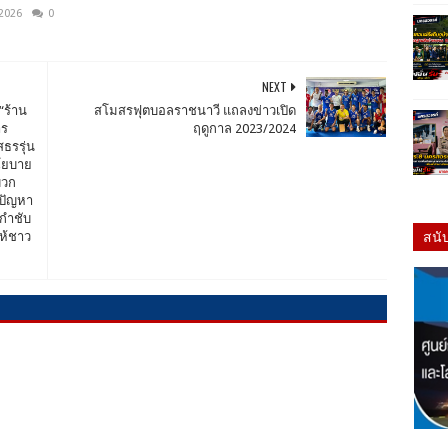
 2026
0
NEXT
“ร้าน
สโมสรฟุตบอลราชนาวี แถลงข่าวเปิด
าร
ฤดูกาล 2023/2024
ธรรุ่น
โยบาย
บวก
้ปัญหา
กำชับ
สนั
ให้ชาว