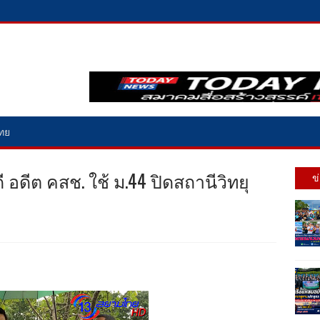
ไทย
ี อดีต คสช. ใช้ ม.44 ปิดสถานีวิทยุ
ข