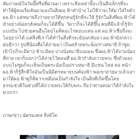
สัมภาษณ์ในวันนี้หรือที่ผ่านมา เพราะสิ่งเหล่านี้จะเป็นสิ่งเล็กๆที่จะ
ทำให้ผู้คนเริ่มหันมามองในสิ่งผอ.ฟ้าทำบ้าง ไม่ใช้ว่าจะให้มาใส่ใจตัว
ผอ.ฟ้า แต่หมายถึงว่าอยากให้ทุกคนรู้จักที่จะให้ รู้จักในสิ่งที่ผอ.ฟ้าได้
ทำอย่างน้อยๆสังคมก็จะได้ดีขึ้น วัดวาก็จะได้ดีขึ้น คนที่มีแล้วก็รู้จัก
แบ่งปัน ไปช่วยคนอื่นโดยไม่คิดอะไรตอบแทน แต่ ผอ.ฟ้าเชื่อถึงจะ
ไม่อยากได้ แต่สิ่งที่เราได้ทำในสิ่งดีๆจะย้อนกลับมา ผอ.ฟ้ายังกล่าว
ต่ออีกว่า รูปที่น้องสื่อได้ถ่ายมา เป็นคล้ายพระนั่งปรางสมาธิ ถ้าซูม
เข้าไปก็จะมีตา2 ข้าง มีคอ ปางนั่งสมาธิบนเมฆ ซึ่งผอ.ฟ้าได้ถามน้อง
ที่ถ่าย เขาก็บอกว่าได้ถ่ายไว้ตอนที่ ผอ.ฟ้ากำลังถวายพระ ซึ่งถ้ามอง
แบบไม่ซูมก็จะเห็นเป็นพระนั่งเป็นปรางสมาธิ มีแขน ไหล่ คอ หน้า
ผอ.ฟ้าก็รู้สึกดีใจมันเป็นนิมิตรหมายบนท้องฟ้า พอเขาถ่ายมาแล้วเอา
มาให้ผอ.ฟ้าดูก็คิดว่าเหมือนเป็นกำลังใจ เป็นสิ่งที่เกิดขึ้นโดย
ธรรมชาติในช่วงที่ได้ถวายพระให้กับพระ ถือว่าท่านคงมาให้กำลังใจ
พวกเรา
ภาพ/ข่าว ฉัตรมงคล สิงห์โต