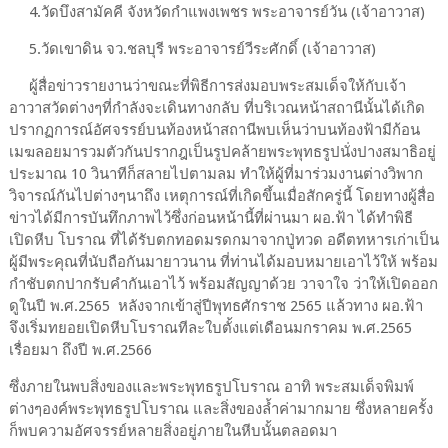
4.วัดบึงสามัคคี จังหวัดกำแพงเพชร พระอาจารย์วัน (เจ้าอาวาส)
5.วัดเขาดิน จว.ชลบุรี พระอาจารย์วีระศักดิ์ (เจ้าอาวาส)
ผู้สื่อข่าวรายงานว่าขณะที่พิธีการส่งมอบพระสมเด็จให้กับเจ้า
อาวาสวัดต่างๆที่กำลังจะเดินทางกลับ ที่บริเวณหน้าสถานีนั้นได้เกิด
ปรากฏการณ์อัศจรรย์บนท้องหน้าสถานีพบเห็นว่าบนท้องฟ้ามีก้อน
เมฆลอยมารวมตัวกันปรากฎเป็นรูปคล้ายพระพุทธรูปนั่งปางสมาธิอยู่
ประมาณ 10 วินาทีก็สลายไปตามลม ทำให้ผู้ที่มาร่วมงานต่างวิพาก
วิจารณ์กันไปต่างๆนาถึง เหตุการณ์ที่เกิดขึ้นเมื่อสักครู่นี้ โดยทางผู้สื่อ
ข่าวได้มีการบันทึกภาพไว้ซึ่งก่อนหน้านี้ที่ผ่านมา ผอ.ฟ้า ได้ทำพิธี
เปิดหีบ โบราณ ที่ได้รับตกทอดมรดกมาจากปู่ทวด อดีตทหารเก่าเป็น
ผู้มีพระคุณที่นับถือกันมายาวนาน ที่ท่านได้มอบหมายเอาไว้ให้ พร้อม
กำชับตกปากรับคำกันเอาไว้ พร้อมสัญญาด้วย วาจาใจ ว่าให้เปิดออก
ดูในปี พ.ศ.2565 หลังจากเข้าสู่ปีพุทธศักราช 2565 แล้วทาง ผอ.ฟ้า
จึงเริ่มทยอยเปิดหีบโบราณทีละใบตั้งแต่เดือนมกราคม พ.ศ.2565
เรื่อยมา ถึงปี พ.ศ.2566
ซึ่งภายในพบสิ่งของและพระพุทธรูปโบราณ อาทิ พระสมเด็จพิมพ์
ต่างๆองค์พระพุทธรูปโบราณ และสิ่งของล้ำค่ามากมาย ซึ่งหลายครั้ง
ก็พบความอัศจรรย์หลายสิ่งอยู่ภายในหีบนั้นตลอดมา