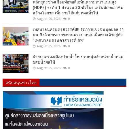
หลักสูตรช่างเชื่อมท่อพอลิเอทินความหนาแน่นสูง
(HDPE) ระดับ 1 จำนวน 30 ชั่วโมง เสริมทักษะอาชีพ
สร้างโอกาส เพิ่มรายได้แก่บุคคลทั่วไป
August 05, 2026
0
เทศบาลนครนครสวรรค์!!!! จัดการแข่งขันฟุตบอล 11
คน ชิงถ้วยพระราชทานพระบาทสมเด็จพระเจ้าอยู่หัว
"เทศบาลนครนครสวรรค์ คัพ"
August 05, 2026
0
ฝ่ายปกครองเมืองปากน้ำโพ รวบหนุ่มจำหน่ายน้ำท่อม
ผสมน้ำผลไม้
August 05, 2026
0
สนับสนุนข่าวโดย