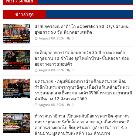
POST A COMMENT
ข่าวล่าสุด
ฝ่ายปกครองอ.ท่าตำโก #Operation 90 Days ผ่าแผน
ยุทธการ 90 วัน พิฆาตยาเสพติด
August 08, 2026
0
ระทึกมุกดาหาร! ปิดล้อมชายวัย 35 ปี อาละวาดถือ
อาวุธนาน 10 ชั่วโมง จุดไฟเผิาบ้าน–ขึ้นหลังคา ก่อน
ยอมวางอาวุธมอบตัว
August 08, 2026
0
นครนายก - กลุ่มพี่น้องทหารผ่านศึกนครนายก น้อม
รำลึกในพระมหากรุณาธิคุณ เนื่องในวันคล้ายวันพระ
ราชสมภพ สมเด็จพระนางเจ้าสิริกิติ์ พระบรมราชชนนี
พันปีหลวง 12 สิงหาคม 2569
August 08, 2026
0
ตำรวจนราธิวาส เปิดแผนจับมือสรรพสามิต-ศุลกากร-
ทหาร บุกทลายรังบิ๊กล็อต ทะลายยาสูบเถื่อนข้ามชาติ
คาบ้านร้างตากใบ ยึดบุหรี่นอก “กูดังการัม” กว่า 4.5
ล้านมวน มูลค่าปรับทะลุฟ้า 162 ล้านบาท