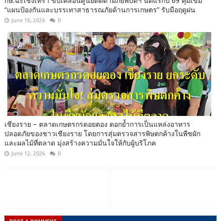
กษ.ฉะเชิงเทรา ขับเคลื่อนศูนย์ติดตามภัยพิบัติฯ นัดแรกปี 69 คุมเข้ม
“แผนป้องกันและบรรเทาสาธารณภัยด้านการเกษตร” รับมือฤดูฝน
June 16, 2026
0
เชียงราย – ตลาดเกษตรกรดอยตอง ตอกย้ำการเป็นแหล่งอาหาร
ปลอดภัยของชาวเชียงราย โดยการสุ่มตรวจสารพิษตกค้างในพืชผัก
และผลไม้ที่ตลาด มุ่งสร้างความมั่นใจให้กับผู้บริโภค
June 12, 2026
0