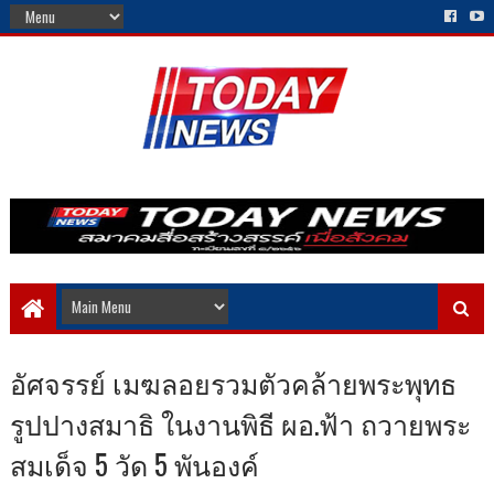
อัศจรรย์ เมฆลอยรวมตัวคล้ายพระพุทธ
รูปปางสมาธิ ในงานพิธี ผอ.ฟ้า ถวายพระ
สมเด็จ 5 วัด 5 พันองค์