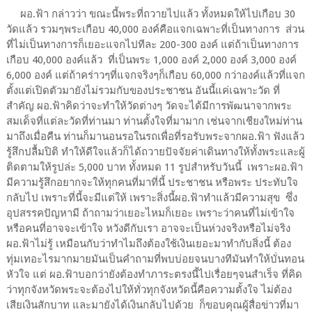
ผอ.ฟ้า กล่าวว่า ขณะนี้พระที่ถวายไปแล้ว ทั้งหมดให้ไปเกือบ 30
วัดแล้ว รวมๆพระเกือบ 40,000 องค์คือแจกเฉพาะที่เป็นทางการ ส่วน
ที่ไม่เป็นทางการก็เยอะแจกไปทีละ 200-300 องค์ แต่ถ้าเป็นทางการ
เกือบ 40,000 องค์แล้ว ที่เป็นพระ 1,000 องค์ 2,000 องค์ 3,000 องค์
6,000 องค์ แต่ถ้าคร่าวๆที่แจกจริงๆก็เกือบ 60,000 กว่าองค์แล้วที่แจก
ตั้งแต่เปิดตัวมายังไม่รวมกับของประชาชน อันนี้แค่เฉพาะวัด ที่
สำคัญ ผอ.ฟ้าคิดว่าจะทำให้วัดต่างๆ วัดจะได้มีการพัฒนาจากพระ
สมเด็จที่แต่ละวัดที่ท่านมา ท่านตั้งใจที่มามาก เช่นจากเชียงใหม่ท่าน
มาถึงเมื่อคืน ท่านก็มานอนรอในรถเพื่อที่รอรับพระจากผอ.ฟ้า ฟังแล้ว
รู้สึกปลื้มปิติ ทำให้ดีใจแล้วก็ได้ถวายปัจจัยค่าเดินทางให้ทั้งพระและผู้
ติดตามให้รูปล่ะ 5,000 บาท ทั้งหมด 11 รูปสำหรับวันนี้ เพราะผอ.ฟ้า
มีความรู้สึกอยากจะให้ทุกคนที่มาที่นี้ ประชาชน หรือพระ ประทับใจ
กลับไป เพราะที่นี้จะมีแต่ให้ เพราะสิ่งนี้ผอ.ฟ้าทำแล้วมีความสุข ซึ่ง
อุปสรรคปัญหามี ถ้าถามว่าเยอะไหมก็เยอะ เพราะว่าคนที่ไม่เข้าใจ
หรือคนที่อาจจะเข้าใจ หวังดีกับเรา อาจจะเป็นห่วงจริงหรือไม่จริง
ผอ.ฟ้าไม่รู้ เหมือนกับว่าทำไมถึงต้องใช้เงินเยอะมาทำกับสิ่งนี้ ต้อง
ทุ่มเทอะไรมากมายมันเป็นคำถามที่พบบ่อยจนบางทีมันทำให้บั่นทอน
หัวใจ แต่ ผอ.ฟ้าบอกว่ายังต้องทำภาระตรงนี้ไปเรื่อยๆจนสำเร็จ ที่คิด
ว่าทุกจังหวัดพระจะต้องไปให้ทั่วทุกจังหวัดนี้คือความตั้งใจ ไม่ต้อง
เสียเงินสักบาท และมายังได้เงินกลับไปด้วย ก็ขอบคุณผู้สื่อข่าวที่มา