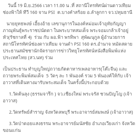
วันนี้ 19 มิ.ย.2566 เวลา 11.00 น .ที่ สถานีโทรทัศน์ผ่านดาวเทียม
ช่องฟ้าให้ ทีวี 160 จาน PSI ต.บางคำสร้อย อ.ลำลูกกา จว.ปทุมธานี
นายยุทธพงษ์ เอี้ยงอ้าย เลขานุการในองค์หม่อมเจ้าอุทัยกัญญา
ภาณุพันธ์ุพระราชปนัดดา ในพระบาทสมเด็จ พระจอมเกล้าเจ้าอยู่
หัว(รัชกาลที่ 4) ร่วม กับ ผอ.ฟ้า พรทิพา สุพัฒนุกูล ผู้อำนวยการ
สถานีโทรทัศน์ช่องดาวเทียม จานดำ PSI 160 ดร.อำนาจ หมัดสดาย
ประธานสมัชชานักจัดรายการข่าววิทยุโทรทัศน์หนังสือพิมพ์แห่ง
ประเทศไทย (สว.นท) ร่วม
เป็นประธาน ทำบุญใหญ่ถวายภัตตาหารเพลอาหาร(โต๊ะจีน) และ
ถวายพระพิมพ์สมเด็จ 5 วัดๆ ละ 1 พันองค์ รวม 5 พันองค์ให้กับ เจ้า
อาวาสที่เดินทางมารับพระสมเด็จ ในครั้งนี้ประกอบด้วย
1.วัดต้นลุง (ธรรมจารึก ) จว.เชียงใหม่ พระจรัส ชวนปัญโญ (เจ้า
อาวาส)
2.วัดทรัพย์สำราญ จังหวัดลพบุรี พระอาจารย์สมพงษ์ (เจ้าอาวาส)
3.วัดป่าดอยแสงธรรม พระอาจารย์มนัสชัย อำเภอเวียงเก่า จังหวัด
ขอนแก่น