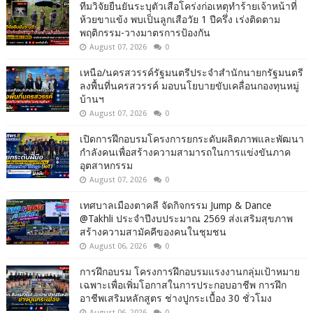
ทีมวิจัยยืนยันระบุตัวเสือโคร่งก่อเหตุทำร้ายเจ้าหน้าที่
ห้วยขาแข้ง พบเป็นลูกเสือวัย 1 ปีครึ่ง เร่งติดตาม
พฤติกรรม-วางมาตรการป้องกัน
August 07, 2026
0
เหนือ/นครสวรรค์รัฐมนตรีประจำสำนักนายกรัฐมนตรี
ลงพื้นที่นครสวรรค์ มอบนโยบายขับเคลื่อนกองทุนหมู่
บ้านฯ
August 07, 2026
0
เปิดการฝึกอบรมโครงการยกระดับผลิตภาพและพัฒนา
กำลังคนเพื่อสร้างความสามารถในการแข่งขันภาค
อุตสาหกรรม
August 07, 2026
0
เทศบาลเมืองตาคลี จัดกิจกรรม Jump & Dance
@Takhli ประจำปีงบประมาณ 2569 ส่งเสริมสุขภาพ
สร้างความสามัคคีของคนในชุมชน
August 06, 2026
0
การฝึกอบรม โครงการฝึกอบรมแรงงานกลุ่มเป้าหมาย
เฉพาะเพื่อเพิ่มโอกาสในการประกอบอาชีพ การฝึก
อาชีพเสริมหลักสูตร ช่างปูกระเบื้อง 30 ชั่วโมง
August 06, 2026
0