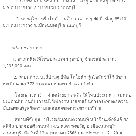
1. นายชัยคุปต์ หรือเบีย แต้มดี อายุ 41 ปี ที่อยู่ 160/137
ม.5 ต.บางกรวย อ.บางกรวย จ.นนทบุรี
2. นายสุวิชา หรือไมค์ มุสิกะคุณ อายุ 40 ปี ที่อยู่ 85/10
ม.1 ต.บางกร่าง อ.เมืองนนทบุรี จ.นนทบุรี
พร้อมของกลาง
1. ยาเสพติดให้โทษประเภท 1 (ยาบ้า) จำนวนประมาณ
1,395,000 เม็ด
2. รถยนต์กระบะสี่ประตู ยี่ห้อ โตโยต้า รุ่นไฮลักซ์วีโก้ สีขาว
ทะเบียน ฆอ 372 กรุงเทพมหานคร จำนวน 1 คัน
โดยกล่าวหาว่า “ จำหน่ายยาเสพติดให้โทษประเภท 1 (เมทแอ
มเฟตามีน) อันเป็นการมีไว้เพื่อจำหน่ายอันเป็นการกระทบต่อความ
มั่นคงของรัฐหรือความปลอดภัยของประชาชนทั่วไป ”
สถานที่จับกุม บริเวณริมถนนติวานนท์ หน้าร้านเซ็งซิมอี้ ฮก
หลีจีน ปากซอยติวานนท์ 14/2 ต.ตลาดขวัญ อ.เมืองนนทบุรี
จ.นนทบุรี เมื่อวันที่ 12 พฤษภาคม 2566 เวลาประมาณ 21.20 น.