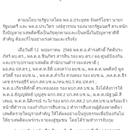
ตามนโยบายรัฐบาลโดย พล.อ.ประยุทธ จันทร์โอชา นายก
รัฐมนตรี และ พล.อ.ประวิตร วงษ์สุวรรณ รองนายกรัฐมนตรี ตระหนัก
ถึงปัญหายาเสพติดซึ่งเป็นภัยคุกคามและเป็นหนึ่งในปัญหาชาติที่
สำคัญ ต้องแก้ไขอย่างเร่งด่วนและจริงจัง
เมื่อวันที่ 12 พฤษภาคม 2566 พล.ต.อ.ดำรงศักดิ์ กิตติประ
ภัสร์ ผบ.ตร., พล.ต.อ.ชินภัทร สารสิน รอง ผบ.ตร./ ผอ.ศูนย์ป้องกัน
และปราบปรามยาเสพติด สำนักงานตำรวจแห่งชาติ (
ผอ.ศอ.ปส.ตร.), พล.ต.ท.ธิติ แสงสว่าง ผบช.น., พล.ต.ต.นพศิลป์ พูล
สวัสดิ์ รอง ผบช.น. , พล.ต.ต.สําเริง สวนทอง รอง ผบช.น. ,พล.ต.ต.ธีร
เดช ธรรมสุธีร์ ผบก.สส.บช.น./หน.ชป.5 ศอ.ปส.ตร ,
พ.ต.อ.เกียรติศักดิ์ สระทองออย รอง ผบก.สส.บช.น. จึงได้สั่งการให้
พ.ต.อ.ธัญญพัทธ์ บุญสุข ผกก.สส.2 บก.สส.บช.น., พ.ต.ท.ณัฐวุฒิ สี
เสมอ, พ.ต.ท.นิติกรณ์ ระวัง รอง ผกก.กก.สส.2 บก.สส.บช.น.พร้อมเจ้า
หน้าที่ตำรวจ กองกำกับการสืบสวน 2 ทำการสืบสวนผู้ต้องหาคดียา
เสพติดรายใหญ่รายสำคัญ ให้ได้ผลอย่างเป็นรูปธรรมเพื่อป้องกันไม่
ให้ยาเสพติดแพร่กระจายลงสู่ชุมชน โดยได้ร่วมทำการจับกุม