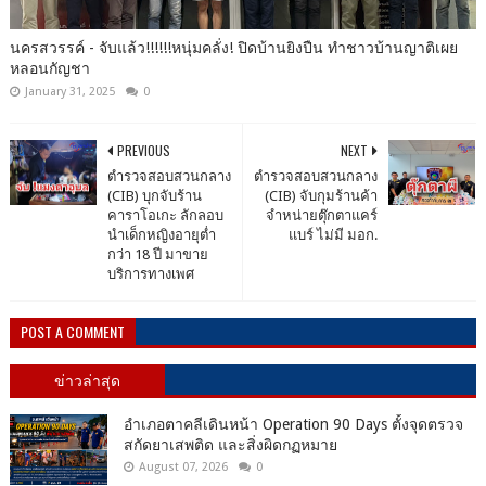
นครสวรรค์ - จับแล้ว!!!!!!หนุ่มคลั่ง! ปิดบ้านยิงปืน ทำชาวบ้านญาติเผย
หลอนกัญชา
January 31, 2025
0
PREVIOUS
NEXT
ตำรวจสอบสวนกลาง
ตำรวจสอบสวนกลาง
(CIB) บุกจับร้าน
(CIB) จับกุมร้านค้า
คาราโอเกะ ลักลอบ
จำหน่ายตุ๊กตาแคร์
นำเด็กหญิงอายุต่ำ
แบร์ ไม่มี มอก.
กว่า 18 ปี มาขาย
บริการทางเพศ
POST A COMMENT
ข่าวล่าสุด
อำเภอตาคลีเดินหน้า Operation 90 Days ตั้งจุดตรวจ
สกัดยาเสพติด และสิ่งผิดกฏหมาย
August 07, 2026
0