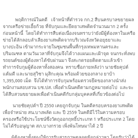
พฤติการณ์ในคดี เจ้าหน้าที่ตำรวจ กก.2 สืบนครบาลขยายผล
จากเครือข่ายเอี้ยก้วย ที่จับกุมและยึดยาเสพติดจำนวนมาก 2 ครั้ง
ก่อนหน้านี้ โดยได้ทำการสืบต่อเนื่องจนทราบว่ายังมีผู้ต้องหาในเครือ
ข่ายได้ลักลอบลำเลียงยาเสพติดจากบริเวณจังหวัดอยุธยาและ
บางปะอิน เข้ามากระจายในชุมชนพื้นที่กรุงเทพมหานครและ
ปริมณฑล ตามวันเวลาที่จับกุมจึงได้วางแผนและเฝ้าจุด จนกระทั่งพบ
รถยนต์ของผู้ต้องหาได้ขับผ่านมา จึงสะกดรอยติดตามแล้วเข้า
ทำการจับกุมผู้ต้องหาทั้งสองคน ทราบชื่อภายหลังว่า นายชัยคุปต์
แต้มดี และนายสุวิชา มุสิกะคุณ พร้อมด้วยของกลาง ยาบ้า
1,395,000 เม็ด จึงได้ทำการจับกุมพร้อมตรวจยึดของกลางนำส่ง
พนักงานสอบสวน บช.ปส. เพื่อดำเนินคดีตามกฎหมายต่อไป และจะ
ได้สืบสวนขยายผลเพื่อดำเนินคดีกับกลุ่มบุคคลที่เกี่ยวข้องต่อไป
นายชัยคุปต์ฯ ปี 2550 เคยถูกจับกุม ในคดีครอบครองยาเสพติด
เพื่อจำหน่าย สน.บางพลัด และ ปี 2559 ในคดีมีไว้ในความครอบ
ครองหรือใช้ประโยชน์ซึ่งวัตถุออกฤทธิ์ประเภท 1 หรือประเภท 2 โดย
ไม่ได้รับอนุญาต สภ.บางกรวย เพิ่งพ้นโทษมาได้ 2 ปี
ผู้ต้องหาทั้งสองให้การรับสารภาพตลอดข้อกล่าวหา โดยรับว่าได้