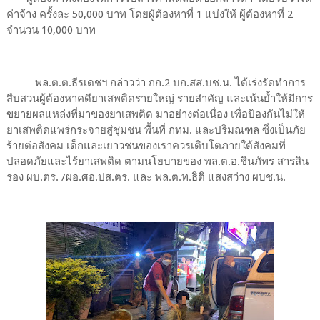
ค่าจ้าง ครั้งละ 50,000 บาท โดยผู้ต้องหาที่ 1 แบ่งให้ ผู้ต้องหาที่ 2
จำนวน 10,000 บาท
พล.ต.ต.ธีรเดชฯ กล่าวว่า กก.2 บก.สส.บช.น. ได้เร่งรัดทำการ
สืบสวนผู้ต้องหาคดียาเสพติดรายใหญ่ รายสำคัญ และเน้นย้ำให้มีการ
ขยายผลแหล่งที่มาของยาเสพติด มาอย่างต่อเนื่อง เพื่อป้องกันไม่ให้
ยาเสพติดแพร่กระจายสู่ชุมชน พื้นที่ กทม. และปริมณฑล ซึ่งเป็นภัย
ร้ายต่อสังคม เด็กและเยาวชนของเราควรเติบโตภายใต้สังคมที่
ปลอดภัยและไร้ยาเสพติด ตามนโยบายของ พล.ต.อ.ชินภัทร สารสิน
รอง ผบ.ตร. /ผอ.ศอ.ปส.ตร. และ พล.ต.ท.ธิติ แสงสว่าง ผบช.น.